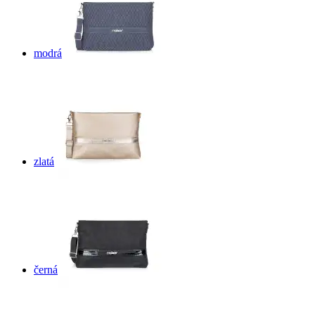
modrá
zlatá
černá