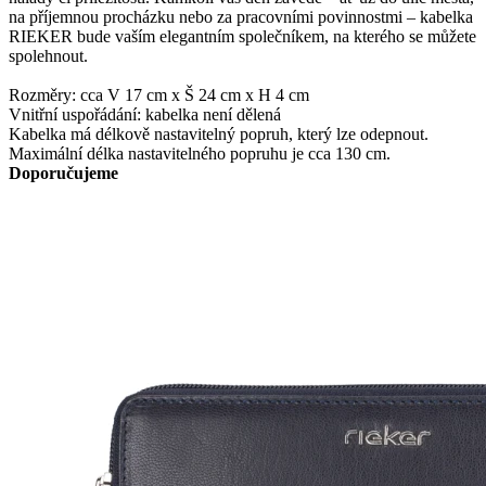
na příjemnou procházku nebo za pracovními povinnostmi – kabelka
RIEKER bude vaším elegantním společníkem, na kterého se můžete
spolehnout.
Rozměry: cca V 17 cm x Š 24 cm x H 4 cm
Vnitřní uspořádání: kabelka není dělená
Kabelka má délkově nastavitelný popruh, který lze odepnout.
Maximální délka nastavitelného popruhu je cca 130 cm.
Doporučujeme