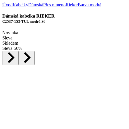
Úvod
Kabelky
Dámská
Přes rameno
Rieker
Barva modrá
Dámská kabelka RIEKER
C2537-153-TUL modrá S6
Novinka
Sleva
Skladem
Sleva
-
50
%