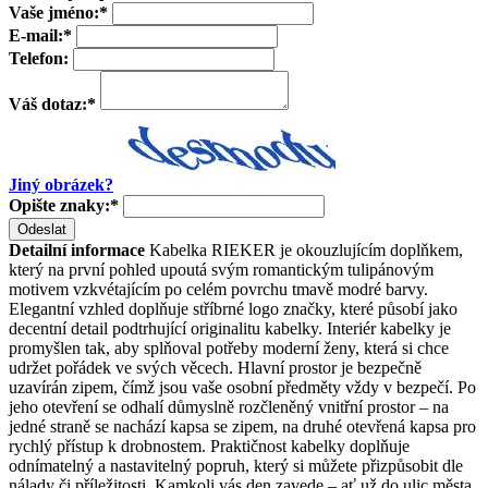
Vaše jméno:
*
E-mail:
*
Telefon:
Váš dotaz:
*
Jiný obrázek?
Opište znaky:
*
Odeslat
Detailní informace
Kabelka RIEKER je okouzlujícím doplňkem,
který na první pohled upoutá svým romantickým tulipánovým
motivem vzkvétajícím po celém povrchu tmavě modré barvy.
Elegantní vzhled doplňuje stříbrné logo značky, které působí jako
decentní detail podtrhující originalitu kabelky. Interiér kabelky je
promyšlen tak, aby splňoval potřeby moderní ženy, která si chce
udržet pořádek ve svých věcech. Hlavní prostor je bezpečně
uzavírán zipem, čímž jsou vaše osobní předměty vždy v bezpečí. Po
jeho otevření se odhalí důmyslně rozčleněný vnitřní prostor – na
jedné straně se nachází kapsa se zipem, na druhé otevřená kapsa pro
rychlý přístup k drobnostem. Praktičnost kabelky doplňuje
odnímatelný a nastavitelný popruh, který si můžete přizpůsobit dle
nálady či příležitosti. Kamkoli vás den zavede – ať už do ulic města,