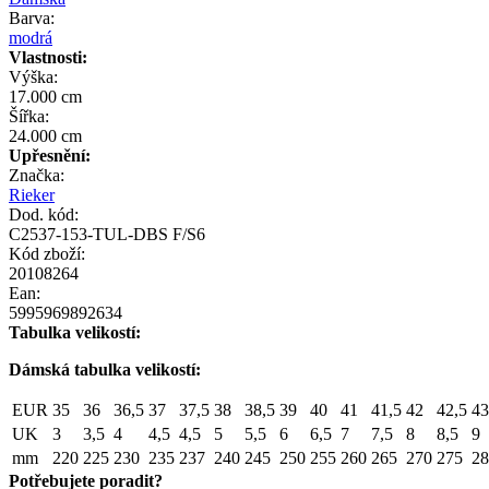
Barva:
modrá
Vlastnosti:
Výška:
17.000 cm
Šířka:
24.000 cm
Upřesnění:
Značka:
Rieker
Dod. kód:
C2537-153-TUL-DBS F/S6
Kód zboží:
20108264
Ean:
5995969892634
Tabulka velikostí:
Dámská tabulka velikostí:
EUR
35
36
36,5
37
37,5
38
38,5
39
40
41
41,5
42
42,5
43
UK
3
3,5
4
4,5
4,5
5
5,5
6
6,5
7
7,5
8
8,5
9
mm
220
225
230
235
237
240
245
250
255
260
265
270
275
28
Potřebujete poradit?