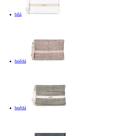
bílá
hnědá
hnědá