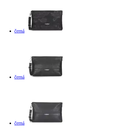
černá
černá
černá