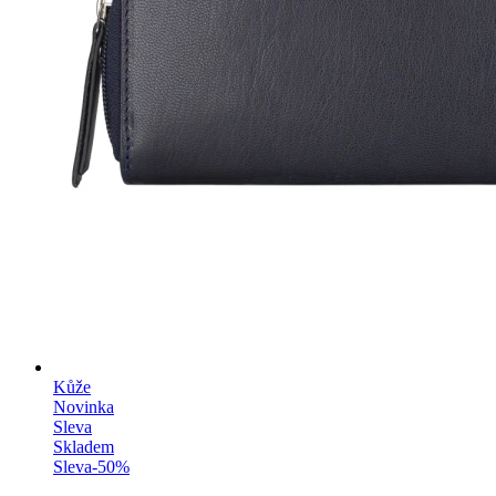
Kůže
Novinka
Sleva
Skladem
Sleva
-
50
%