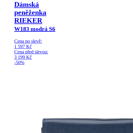
Dámská
peněženka
RIEKER
W183 modrá S6
Cena po slevě:
1 597
Kč
Cena před slevou:
3 199
Kč
-50%