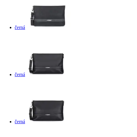
černá
černá
černá