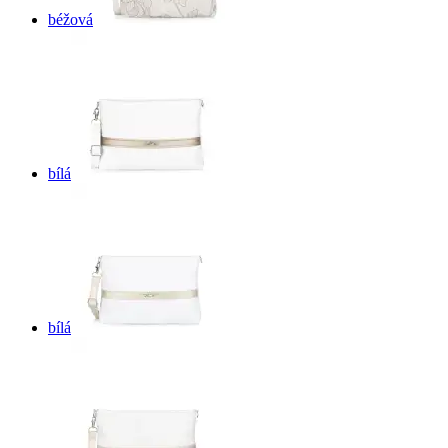
béžová
bílá
bílá