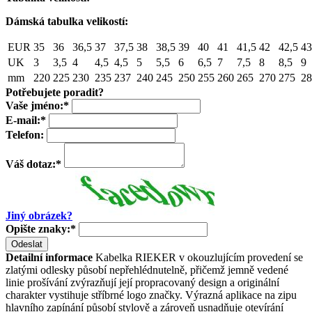
Dámská tabulka velikostí:
EUR
35
36
36,5
37
37,5
38
38,5
39
40
41
41,5
42
42,5
43
UK
3
3,5
4
4,5
4,5
5
5,5
6
6,5
7
7,5
8
8,5
9
mm
220
225
230
235
237
240
245
250
255
260
265
270
275
28
Potřebujete poradit?
Vaše jméno:
*
E-mail:
*
Telefon:
Váš dotaz:
*
Jiný obrázek?
Opište znaky:
*
Odeslat
Detailní informace
Kabelka RIEKER v okouzlujícím provedení se
zlatými odlesky působí nepřehlédnutelně, přičemž jemně vedené
linie prošívání zvýrazňují její propracovaný design a originální
charakter vystihuje stříbrné logo značky. Výrazná aplikace na zipu
hlavního zapínání působí stylově a zároveň usnadňuje otevírání