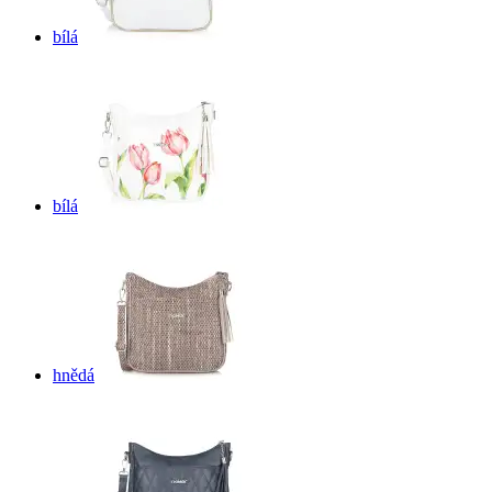
bílá
bílá
hnědá