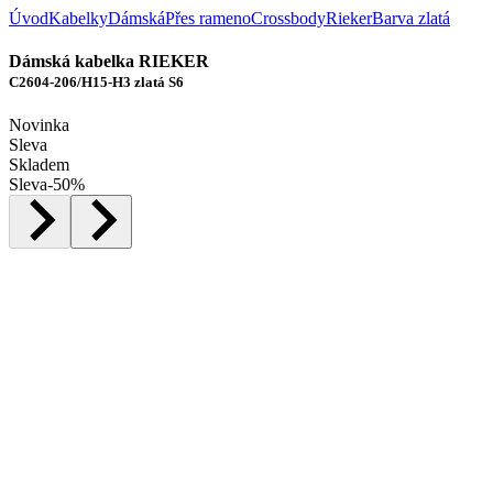
Úvod
Kabelky
Dámská
Přes rameno
Crossbody
Rieker
Barva zlatá
Dámská kabelka RIEKER
C2604-206/H15-H3 zlatá S6
Novinka
Sleva
Skladem
Sleva
-
50
%