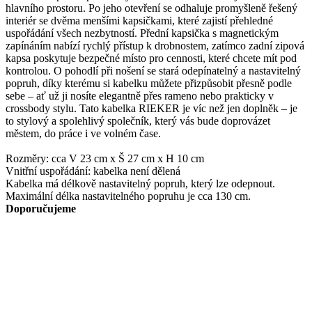
hlavního prostoru. Po jeho otevření se odhaluje promyšleně řešený
interiér se dvěma menšími kapsičkami, které zajistí přehledné
uspořádání všech nezbytností. Přední kapsička s magnetickým
zapínáním nabízí rychlý přístup k drobnostem, zatímco zadní zipová
kapsa poskytuje bezpečné místo pro cennosti, které chcete mít pod
kontrolou. O pohodlí při nošení se stará odepínatelný a nastavitelný
popruh, díky kterému si kabelku můžete přizpůsobit přesně podle
sebe – ať už ji nosíte elegantně přes rameno nebo prakticky v
crossbody stylu. Tato kabelka RIEKER je víc než jen doplněk – je
to stylový a spolehlivý společník, který vás bude doprovázet
městem, do práce i ve volném čase.
Rozměry: cca V 23 cm x Š 27 cm x H 10 cm
Vnitřní uspořádání: kabelka není dělená
Kabelka má délkově nastavitelný popruh, který lze odepnout.
Maximální délka nastavitelného popruhu je cca 130 cm.
Doporučujeme