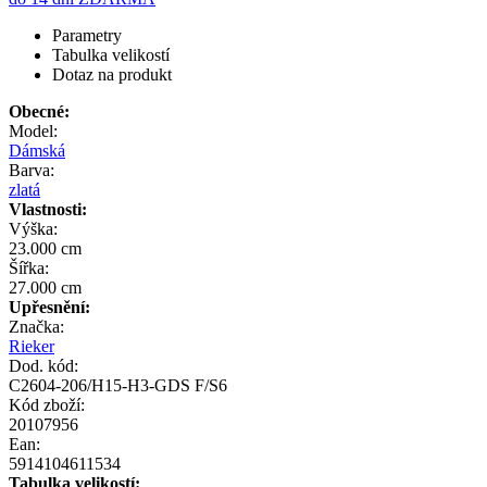
Parametry
Tabulka velikostí
Dotaz na produkt
Obecné:
Model:
Dámská
Barva:
zlatá
Vlastnosti:
Výška:
23.000 cm
Šířka:
27.000 cm
Upřesnění:
Značka:
Rieker
Dod. kód:
C2604-206/H15-H3-GDS F/S6
Kód zboží:
20107956
Ean:
5914104611534
Tabulka velikostí: