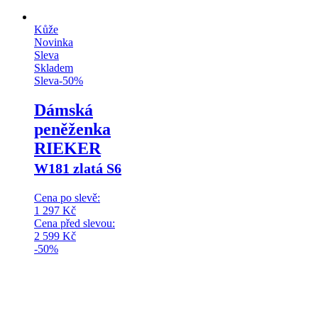
Kůže
Novinka
Sleva
Skladem
Sleva
-
50
%
Dámská
peněženka
RIEKER
W181 zlatá S6
Cena po slevě:
1 297
Kč
Cena před slevou:
2 599
Kč
-50%