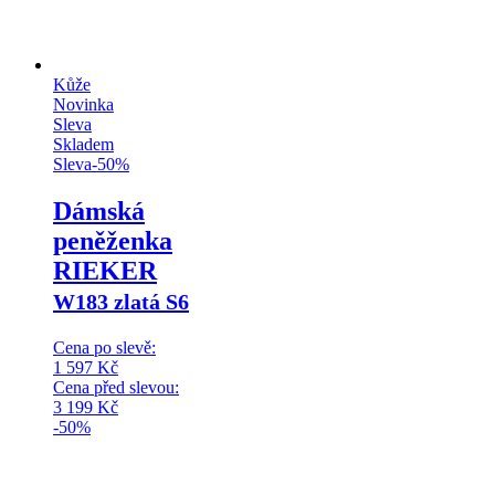
Kůže
Novinka
Sleva
Skladem
Sleva
-
50
%
Dámská
peněženka
RIEKER
W183 zlatá S6
Cena po slevě:
1 597
Kč
Cena před slevou:
3 199
Kč
-50%