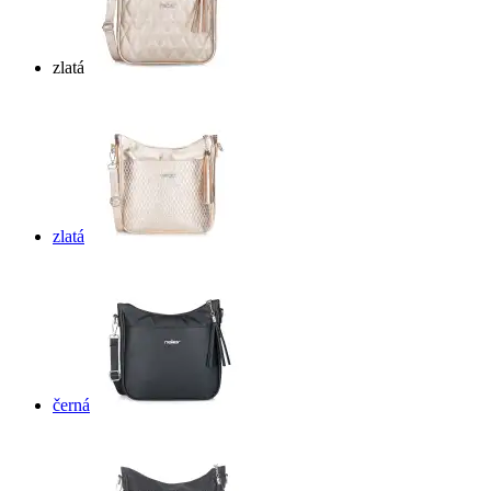
zlatá
zlatá
černá