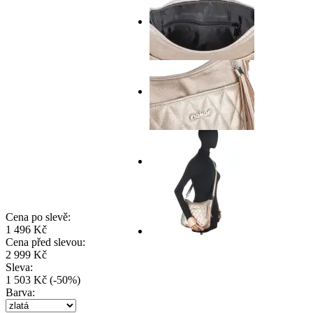
Cena po slevě:
1 496 Kč
Cena před slevou:
2 999 Kč
Sleva:
1 503 Kč
(
-
50
%
)
Barva: