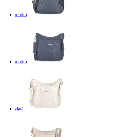
modrá
modrá
zlatá