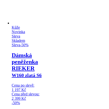
Kůže
Novinka
Sleva
Skladem
Sleva
-
50
%
Dámská
peněženka
RIEKER
W160 zlatá S6
Cena po slevě:
1 197
Kč
Cena před slevou:
2 399
Kč
-50%