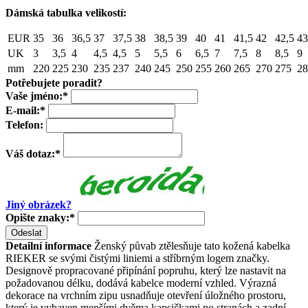
Dámská tabulka velikostí:
EUR
35
36
36,5
37
37,5
38
38,5
39
40
41
41,5
42
42,5
43
UK
3
3,5
4
4,5
4,5
5
5,5
6
6,5
7
7,5
8
8,5
9
mm
220
225
230
235
237
240
245
250
255
260
265
270
275
28
Potřebujete poradit?
Vaše jméno:
*
E-mail:
*
Telefon:
Váš dotaz:
*
Jiný obrázek?
Opište znaky:
*
Odeslat
Detailní informace
Ženský půvab ztělesňuje tato kožená kabelka
RIEKER se svými čistými liniemi a stříbrným logem značky.
Designově propracované připínání popruhu, který lze nastavit na
požadovanou délku, dodává kabelce moderní vzhled. Výrazná
dekorace na vrchním zipu usnadňuje otevření úložného prostoru,
který je vybaven menšími dvěma kapsičkami po stranách a zadní