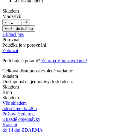
-UNI-
skladem
Skladem
Množství:
-
+
Hlídací pes
Porovnat
Položka je v porovnání
Zobrazit
Potřebujete poradit?
Zdarma Vám zavoláme!
Celková dostupnost zvolené varianty:
skladem
Dostupnost na jednotlivých skladech:
Skladem
Brno
Skladem
Vše skladem
odesíláme do 48 h
Poštovné zdarma
u každé objednávky
Vrácení
do 14 dní ZDARMA