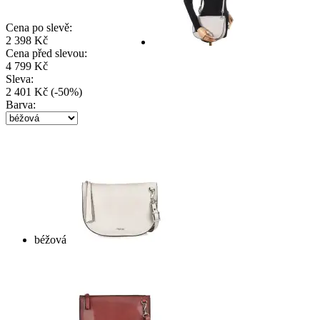
Cena po slevě:
2 398 Kč
Cena před slevou:
4 799 Kč
Sleva:
2 401 Kč
(
-
50
%
)
Barva:
béžová