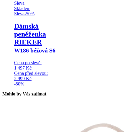
Sleva
Skladem
Sleva
-
50
%
Dámská
peněženka
RIEKER
W186 béžová S6
Cena po slevě:
1 497
Kč
Cena před slevou:
2 999
Kč
-50%
Mohlo by Vás zajímat