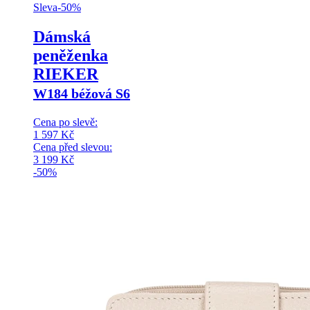
Sleva
-
50
%
Dámská
peněženka
RIEKER
W184 béžová S6
Cena po slevě:
1 597
Kč
Cena před slevou:
3 199
Kč
-50%