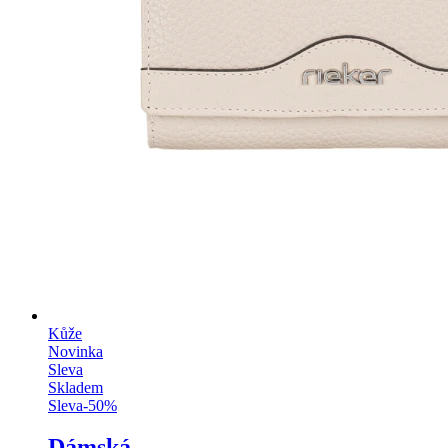
Kůže
Novinka
Sleva
Skladem
Sleva
-
50
%
Dámská