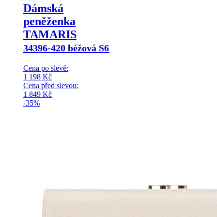
Dámská
peněženka
TAMARIS
34396-420 béžová S6
Cena po slevě:
1 198
Kč
Cena před slevou:
1 849
Kč
-35%