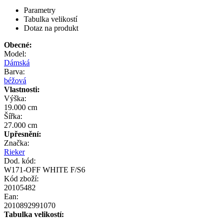
Parametry
Tabulka velikostí
Dotaz na produkt
Obecné:
Model:
Dámská
Barva:
béžová
Vlastnosti:
Výška:
19.000 cm
Šířka:
27.000 cm
Upřesnění:
Značka:
Rieker
Dod. kód:
W171-OFF WHITE F/S6
Kód zboží:
20105482
Ean:
2010892991070
Tabulka velikostí: