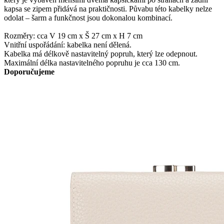
kapsa se zipem přidává na praktičnosti. Půvabu této kabelky nelze
odolat – šarm a funkčnost jsou dokonalou kombinací.
Rozměry: cca V 19 cm x Š 27 cm x H 7 cm
Vnitřní uspořádání: kabelka není dělená.
Kabelka má délkově nastavitelný popruh, který lze odepnout.
Maximální délka nastavitelného popruhu je cca 130 cm.
Doporučujeme