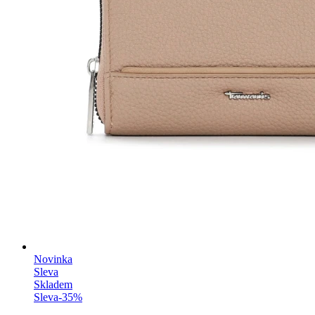
Novinka
Sleva
Skladem
Sleva
-
35
%