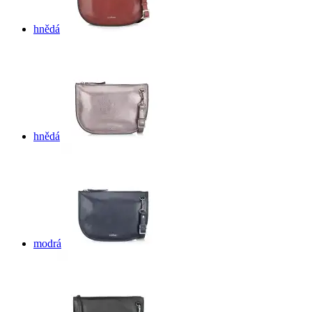
hnědá
hnědá
modrá