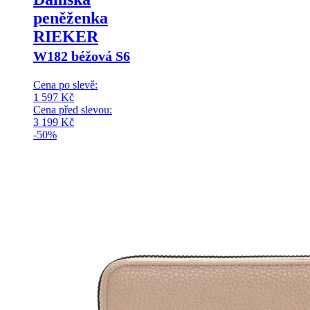
peněženka
RIEKER
W182 béžová S6
Cena po slevě:
1 597
Kč
Cena před slevou:
3 199
Kč
-50%