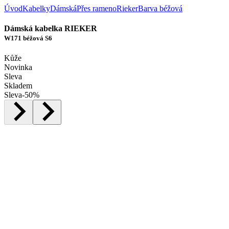
Úvod
Kabelky
Dámská
Přes rameno
Rieker
Barva béžová
Dámská kabelka RIEKER
W171 béžová S6
Kůže
Novinka
Sleva
Skladem
Sleva
-
50
%