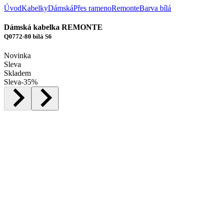
Úvod
Kabelky
Dámská
Přes rameno
Remonte
Barva bílá
Dámská kabelka REMONTE
Q0772-80 bílá S6
Novinka
Sleva
Skladem
Sleva
-
35
%