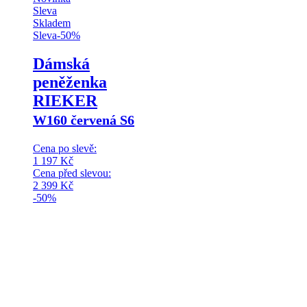
Sleva
Skladem
Sleva
-
50
%
Dámská
peněženka
RIEKER
W160 červená S6
Cena po slevě:
1 197
Kč
Cena před slevou:
2 399
Kč
-50%