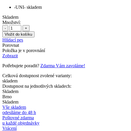
-UNI-
skladem
Skladem
Množství:
-
+
Hlídací pes
Porovnat
Položka je v porovnání
Zobrazit
Potřebujete poradit?
Zdarma Vám zavoláme!
Celková dostupnost zvolené varianty:
skladem
Dostupnost na jednotlivých skladech:
Skladem
Brno
Skladem
Vše skladem
odesíláme do 48 h
Poštovné zdarma
u každé objednávky
Vrácení