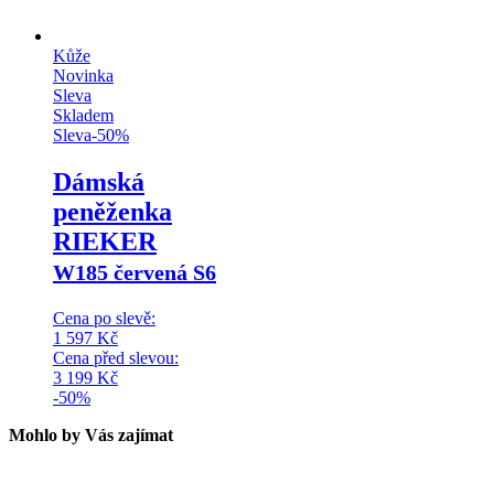
Kůže
Novinka
Sleva
Skladem
Sleva
-
50
%
Dámská
peněženka
RIEKER
W185 červená S6
Cena po slevě:
1 597
Kč
Cena před slevou:
3 199
Kč
-50%
Mohlo by Vás zajímat