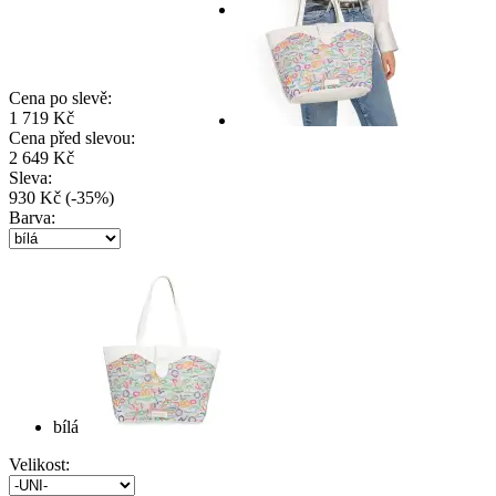
Cena po slevě:
1 719 Kč
Cena před slevou:
2 649 Kč
Sleva:
930 Kč
(
-
35
%
)
Barva:
bílá
Velikost: