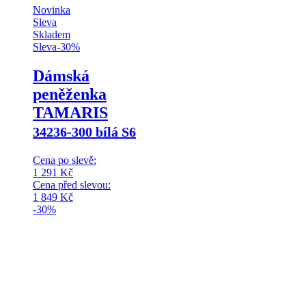
Novinka
Sleva
Skladem
Sleva
-
30
%
Dámská
peněženka
TAMARIS
34236-300 bílá S6
Cena po slevě:
1 291
Kč
Cena před slevou:
1 849
Kč
-30%