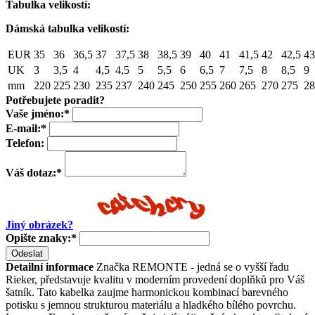
Tabulka velikostí:
Dámská tabulka velikostí:
EUR
35
36
36,5
37
37,5
38
38,5
39
40
41
41,5
42
42,5
43
UK
3
3,5
4
4,5
4,5
5
5,5
6
6,5
7
7,5
8
8,5
9
mm
220
225
230
235
237
240
245
250
255
260
265
270
275
28
Potřebujete poradit?
Vaše jméno:
*
E-mail:
*
Telefon:
Váš dotaz:
*
Jiný obrázek?
Opište znaky:
*
Odeslat
Detailní informace
Značka REMONTE - jedná se o vyšší řadu
Rieker, představuje kvalitu v moderním provedení doplňků pro Váš
šatník. Tato kabelka zaujme harmonickou kombinací barevného
potisku s jemnou strukturou materiálu a hladkého bílého povrchu.