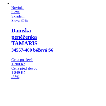
Novinka
Sleva
Skladem
Sleva
-
35
%
Dámská
peněženka
TAMARIS
34557-400 béžová S6
Cena po slevě:
1 200
Kč
Cena před slevou:
1 849
Kč
-35%