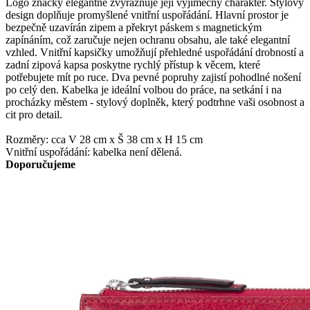
Logo značky elegantně zvýrazňuje její výjimečný charakter. Stylový
design doplňuje promyšlené vnitřní uspořádání. Hlavní prostor je
bezpečně uzavírán zipem a překryt páskem s magnetickým
zapínáním, což zaručuje nejen ochranu obsahu, ale také elegantní
vzhled. Vnitřní kapsičky umožňují přehledné uspořádání drobností a
zadní zipová kapsa poskytne rychlý přístup k věcem, které
potřebujete mít po ruce. Dva pevné popruhy zajistí pohodlné nošení
po celý den. Kabelka je ideální volbou do práce, na setkání i na
procházky městem - stylový doplněk, který podtrhne vaši osobnost a
cit pro detail.
Rozměry: cca V 28 cm x Š 38 cm x H 15 cm
Vnitřní uspořádání: kabelka není dělená.
Doporučujeme