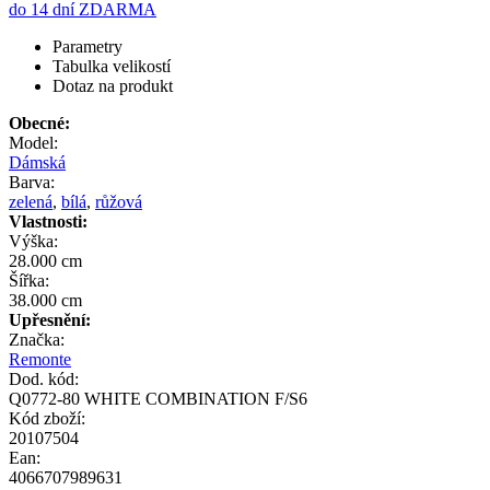
do 14 dní ZDARMA
Parametry
Tabulka velikostí
Dotaz na produkt
Obecné:
Model:
Dámská
Barva:
zelená
,
bílá
,
růžová
Vlastnosti:
Výška:
28.000 cm
Šířka:
38.000 cm
Upřesnění:
Značka:
Remonte
Dod. kód:
Q0772-80 WHITE COMBINATION F/S6
Kód zboží:
20107504
Ean:
4066707989631