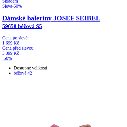
Skladem
Sleva
-
50
%
Dámské baleríny JOSEF SEIBEL
59658 béžová S5
Cena po slevě:
1 699
Kč
Cena před slevou:
3 399
Kč
-50%
Dostupné velikosti
béžová
42