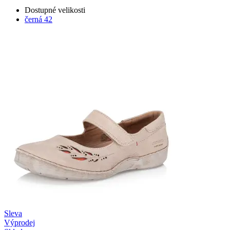
Dostupné velikosti
černá
42
Sleva
Výprodej