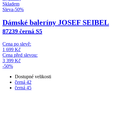
Skladem
Sleva
-
50
%
Dámské baleríny JOSEF SEIBEL
87239 černá S5
Cena po slevě:
1 699
Kč
Cena před slevou:
3 399
Kč
-50%
Dostupné velikosti
černá
42
černá
45