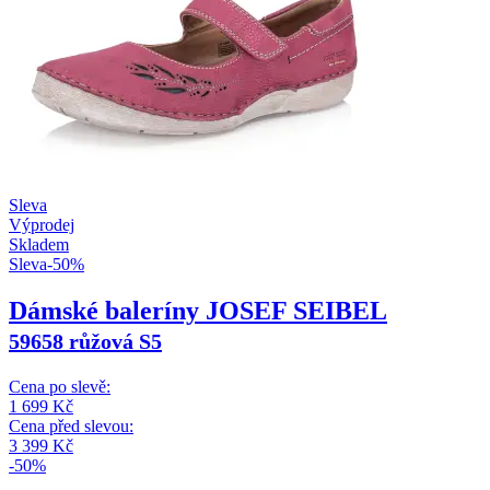
Sleva
Výprodej
Skladem
Sleva
-
50
%
Dámské baleríny JOSEF SEIBEL
59658 růžová S5
Cena po slevě:
1 699
Kč
Cena před slevou:
3 399
Kč
-50%