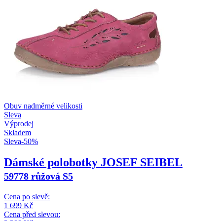
Obuv nadměrné velikosti
Sleva
Výprodej
Skladem
Sleva
-
50
%
Dámské polobotky JOSEF SEIBEL
59778 růžová S5
Cena po slevě:
1 699
Kč
Cena před slevou: