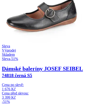
Sleva
Výprodej
Skladem
Sleva
-
51
%
Dámské baleríny JOSEF SEIBEL
74818 černá S5
Cena po slevě:
1 676
Kč
Cena před slevou:
3 399
Kč
-51%