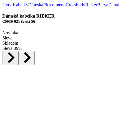
Úvod
Kabelky
Dámská
Přes rameno
Crossbody
Rieker
Barva černá
Dámská kabelka RIEKER
C0030-021 černá S6
Novinka
Sleva
Skladem
Sleva
-
39
%