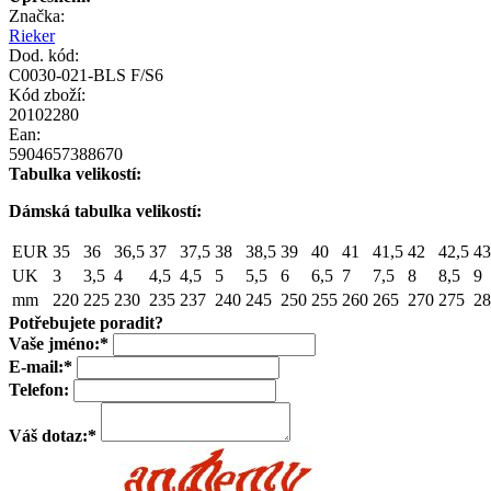
Značka:
Rieker
Dod. kód:
C0030-021-BLS F/S6
Kód zboží:
20102280
Ean:
5904657388670
Tabulka velikostí:
Dámská tabulka velikostí:
EUR
35
36
36,5
37
37,5
38
38,5
39
40
41
41,5
42
42,5
43
UK
3
3,5
4
4,5
4,5
5
5,5
6
6,5
7
7,5
8
8,5
9
mm
220
225
230
235
237
240
245
250
255
260
265
270
275
28
Potřebujete poradit?
Vaše jméno:
*
E-mail:
*
Telefon:
Váš dotaz:
*