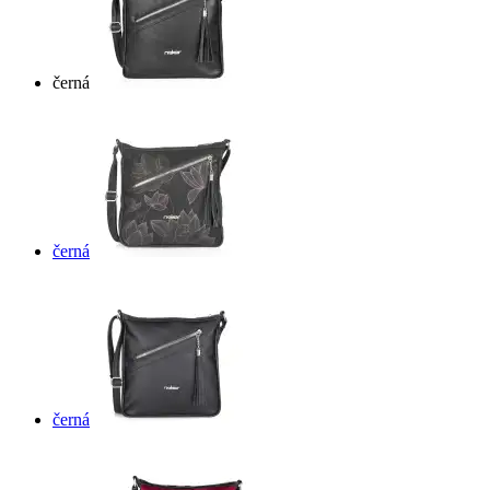
černá
černá
černá