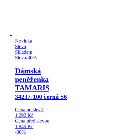
Novinka
Sleva
Skladem
Sleva
-
30
%
Dámská
peněženka
TAMARIS
34237-100 černá S6
Cena po slevě:
1 292
Kč
Cena před slevou:
1 849
Kč
-30%