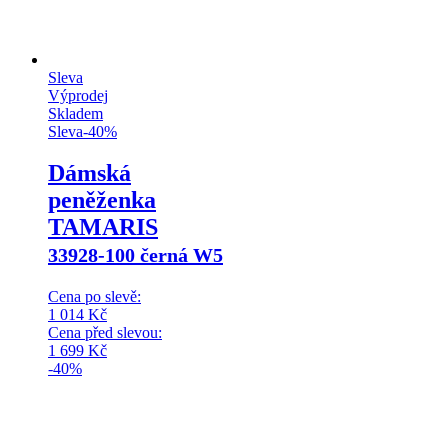
Sleva
Výprodej
Skladem
Sleva
-
40
%
Dámská
peněženka
TAMARIS
33928-100 černá W5
Cena po slevě:
1 014
Kč
Cena před slevou:
1 699
Kč
-40%