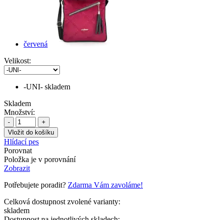
červená
Velikost:
-UNI-
skladem
Skladem
Množství:
-
+
Hlídací pes
Porovnat
Položka je v porovnání
Zobrazit
Potřebujete poradit?
Zdarma Vám zavoláme!
Celková dostupnost zvolené varianty:
skladem
Dostupnost na jednotlivých skladech: