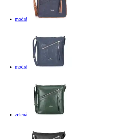
modrá
modrá
zelená