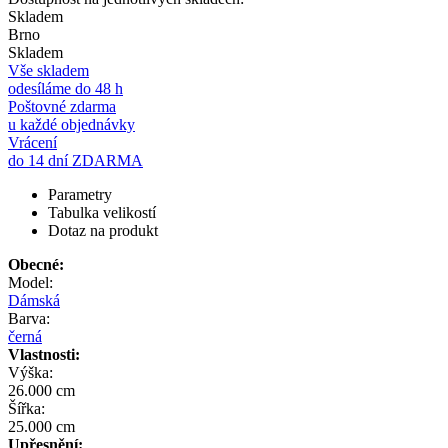
Skladem
Brno
Skladem
Vše skladem
odesíláme do 48 h
Poštovné zdarma
u každé objednávky
Vrácení
do 14 dní ZDARMA
Parametry
Tabulka velikostí
Dotaz na produkt
Obecné:
Model:
Dámská
Barva:
černá
Vlastnosti:
Výška:
26.000 cm
Šířka:
25.000 cm
Upřesnění: