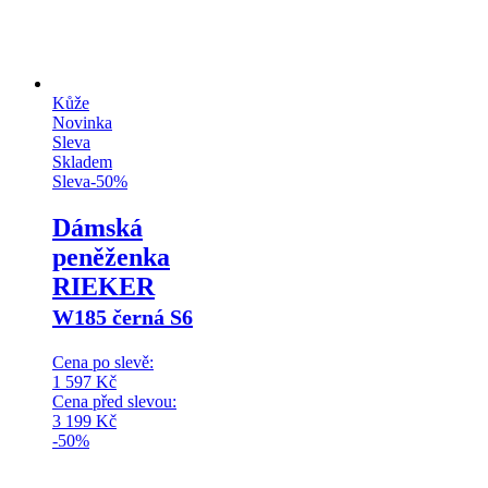
Kůže
Novinka
Sleva
Skladem
Sleva
-
50
%
Dámská
peněženka
RIEKER
W185 černá S6
Cena po slevě:
1 597
Kč
Cena před slevou:
3 199
Kč
-50%