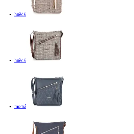
hnědá
hnědá
modrá