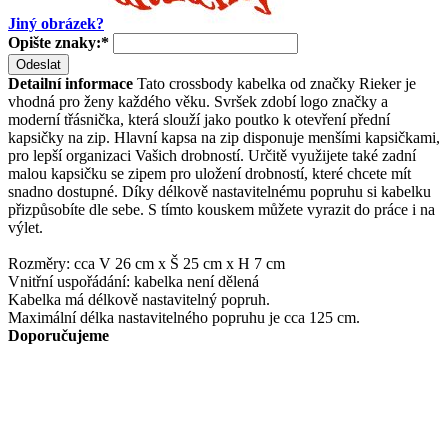
Jiný obrázek?
Opište znaky:
*
Odeslat
Detailní informace
Tato crossbody kabelka od značky Rieker je
vhodná pro ženy každého věku. Svršek zdobí logo značky a
moderní třásnička, která slouží jako poutko k otevření přední
kapsičky na zip. Hlavní kapsa na zip disponuje menšími kapsičkami,
pro lepší organizaci Vašich drobností. Určitě využijete také zadní
malou kapsičku se zipem pro uložení drobností, které chcete mít
snadno dostupné. Díky délkově nastavitelnému popruhu si kabelku
přizpůsobíte dle sebe. S tímto kouskem můžete vyrazit do práce i na
výlet.
Rozměry: cca V 26 cm x Š 25 cm x H 7 cm
Vnitřní uspořádání: kabelka není dělená
Kabelka má délkově nastavitelný popruh.
Maximální délka nastavitelného popruhu je cca 125 cm.
Doporučujeme