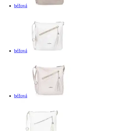
béžová
béžová
béžová