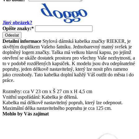
Jiný obrázek?
Opište znaky:
*
Odeslat
Detailní informace
Stylová dámská kabelka značky RIEKER, je
skvělým doplňkem Vašeho šatníku. Jednobarevný matný svršek je
doplněný logem značky. Taška má velkou hlavní kapsu, po jejímž
otevření se ukáže dostatek prostoru pro všechny Vaše nezbytnosti, a
to v podobě rozdělených kapsiček. K modelu jsou dva odepínatelné
popruhy, jeden délkově nastavitelný, který lze nosit přes rameno
jako crossbody. Tato kabelka doplní každý Váš outfit do města i do
práce.
Rozměry: cca V 23 cm x Š 27 cm x H 4,5 cm
Vnitřní uspořádání: Kabelka je dělená.
Kabelka má délkově nastavitelný popruh, který lze odepnout.
Maximální délka nastavitelného popruhu je cca 125 cm.
Mohlo by Vás zajímat