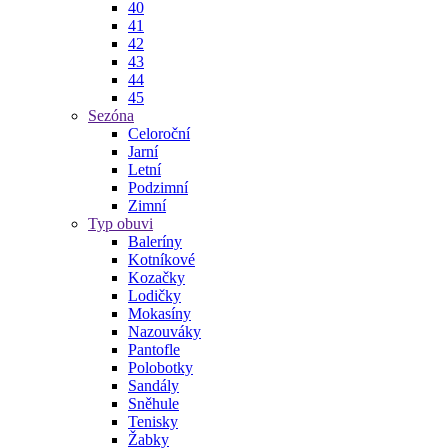
40
41
42
43
44
45
Sezóna
Celoroční
Jarní
Letní
Podzimní
Zimní
Typ obuvi
Baleríny
Kotníkové
Kozačky
Lodičky
Mokasíny
Nazouváky
Pantofle
Polobotky
Sandály
Sněhule
Tenisky
Žabky