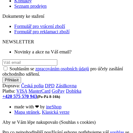
Kontakty
Seznam prodejen
Dokumenty ke stažení
Formulář pro vrácení zboží
Formulář pro reklamaci zboží
NEWSLETTER
Novinky a akce na Váš email?
Souhlasím se
zpracováním osobních údajů
pro účely zasílání
obchodního sdělení.
Doprava:
Česká pošta
DPD
Zásilkovna
Platba:
VISA
MasterCard
GoPay
Dobírka
+420 575 570 943
(Po-Pá 8-16h)
made with
❤
by
ineShop
Mapa stránek
,
Klasická verze
Aby se Vám lépe nakupovalo (Souhlas s cookies)
Pro co nejpohodlnější používání eshopu potřebujeme váš
souhlas
se