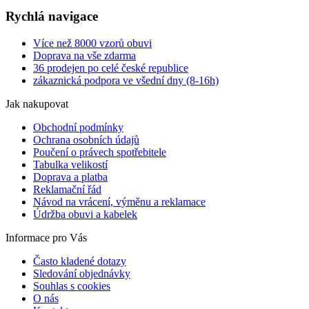
Rychlá navigace
Více než 8000 vzorů obuvi
Doprava na vše zdarma
36 prodejen po celé české republice
zákaznická podpora ve všední dny (8-16h)
Jak nakupovat
Obchodní podmínky
Ochrana osobních údajů
Poučení o právech spotřebitele
Tabulka velikostí
Doprava a platba
Reklamační řád
Návod na vrácení, výměnu a reklamace
Údržba obuvi a kabelek
Informace pro Vás
Často kladené dotazy
Sledování objednávky
Souhlas s cookies
O nás