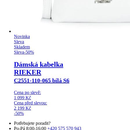
Novinka
Sleva
Skladem
Sleva
-
50
%
Dámská kabelka
RIEKER
C2551-110-065 bílá S6
Cena po slevě:
1 099
Kč
Cena před slevou:
2 199
Kč
-50%
Potřebujete poradit?
Po-Pá 8:00-16:00
+420 575 570 943