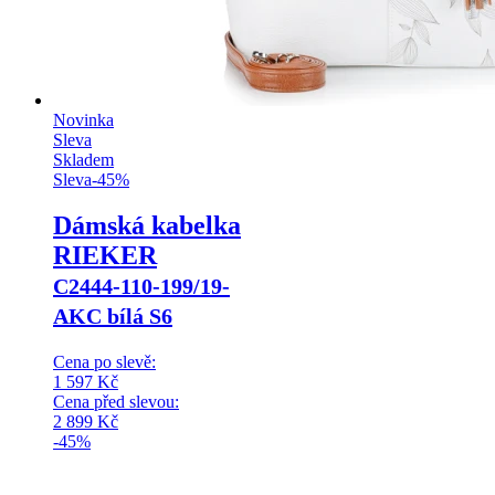
Novinka
Sleva
Skladem
Sleva
-
45
%
Dámská kabelka
RIEKER
C2444-110-199/19-
AKC bílá S6
Cena po slevě:
1 597
Kč
Cena před slevou:
2 899
Kč
-45%