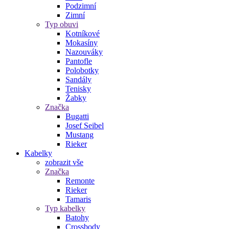
Podzimní
Zimní
Typ obuvi
Kotníkové
Mokasíny
Nazouváky
Pantofle
Polobotky
Sandály
Tenisky
Žabky
Značka
Bugatti
Josef Seibel
Mustang
Rieker
Kabelky
zobrazit vše
Značka
Remonte
Rieker
Tamaris
Typ kabelky
Batohy
Crossbody