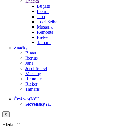
Značka
Bugatti
Iberius
Jana
Josef Seibel
Mustang
Remonte
Rieker
Tamaris
Značky
Bugatti
Iberius
Jana
Josef Seibel
Mustang
Remonte
Rieker
Tamaris
Česky
cs
(
Kč
)
ˇ
Slovensky
(
€
)
X
Hledat: "
"