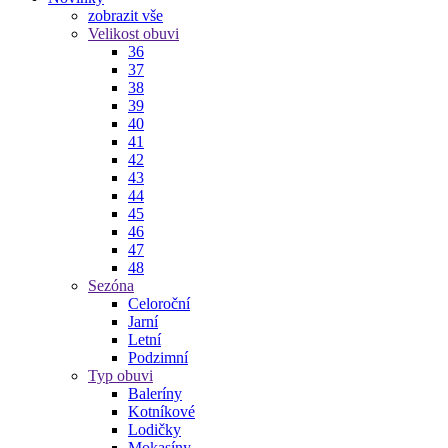
zobrazit vše
Velikost obuvi
36
37
38
39
40
41
42
43
44
45
46
47
48
Sezóna
Celoroční
Jarní
Letní
Podzimní
Typ obuvi
Baleríny
Kotníkové
Lodičky
Mokasíny