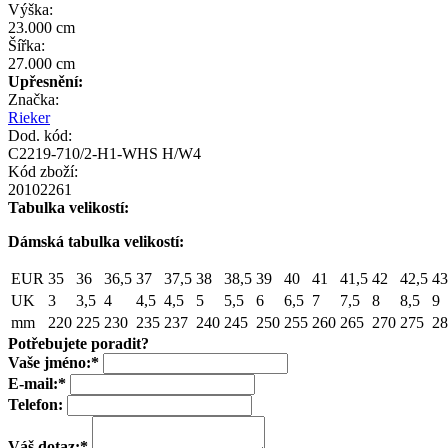
Výška:
23.000 cm
Šířka:
27.000 cm
Upřesnění:
Značka:
Rieker
Dod. kód:
C2219-710/2-H1-WHS H/W4
Kód zboží:
20102261
Tabulka velikostí:
Dámská tabulka velikostí:
EUR
35
36
36,5
37
37,5
38
38,5
39
40
41
41,5
42
42,5
43
UK
3
3,5
4
4,5
4,5
5
5,5
6
6,5
7
7,5
8
8,5
9
mm
220
225
230
235
237
240
245
250
255
260
265
270
275
28
Potřebujete poradit?
Vaše jméno:
*
E-mail:
*
Telefon:
Váš dotaz:
*