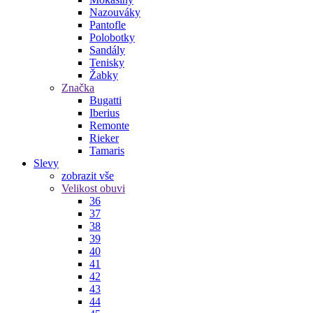
Nazouváky
Pantofle
Polobotky
Sandály
Tenisky
Žabky
Značka
Bugatti
Iberius
Remonte
Rieker
Tamaris
Slevy
zobrazit vše
Velikost obuvi
36
37
38
39
40
41
42
43
44