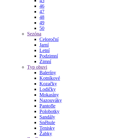
45
46
47
48
49
50
Sezóna
Celoroční
Jarní
Letní
Podzimní
Zimní
Typ obuvi
Baleríny
Kotníkové
Kozačky
Lodičky
Mokasíny
Nazouváky
Pantofle
Polobotky
Sandály
Sněhule
Tenisky
Žabky