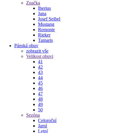
Značka
Iberius
Jana
Josef Seibel
Mustang
Remonte
Rieker
Tamaris
Pánská obuv
zobrazit vše
Velikost obuvi
41
42
43
44
45
46
47
48
49
50
Sezóna
Celoroční
Jarní
Letní