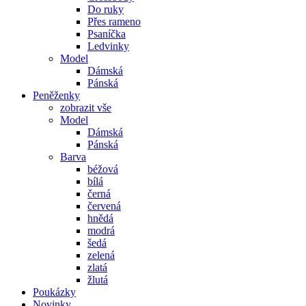
Do ruky
Přes rameno
Psaníčka
Ledvinky
Model
Dámská
Pánská
Peněženky
zobrazit vše
Model
Dámská
Pánská
Barva
béžová
bílá
černá
červená
hnědá
modrá
šedá
zelená
zlatá
žlutá
Poukázky
Novinky