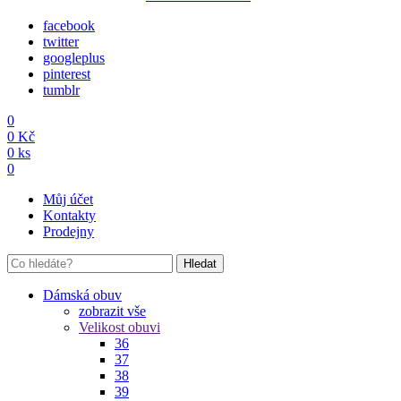
facebook
twitter
googleplus
pinterest
tumblr
0
0
Kč
0
ks
0
Můj účet
Kontakty
Prodejny
Hledat
Dámská obuv
zobrazit vše
Velikost obuvi
36
37
38
39