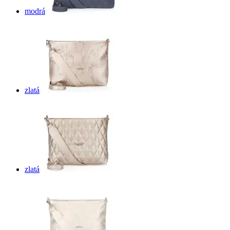
modrá
zlatá
zlatá