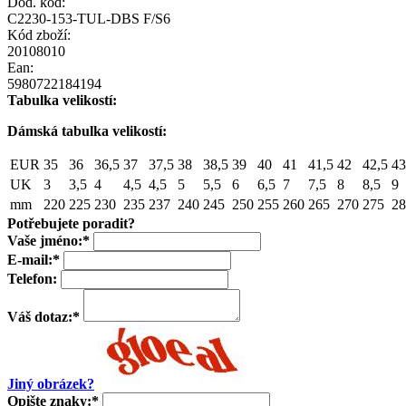
Dod. kód:
C2230-153-TUL-DBS F/S6
Kód zboží:
20108010
Ean:
5980722184194
Tabulka velikostí:
Dámská tabulka velikostí:
EUR
35
36
36,5
37
37,5
38
38,5
39
40
41
41,5
42
42,5
43
UK
3
3,5
4
4,5
4,5
5
5,5
6
6,5
7
7,5
8
8,5
9
mm
220
225
230
235
237
240
245
250
255
260
265
270
275
28
Potřebujete poradit?
Vaše jméno:
*
E-mail:
*
Telefon:
Váš dotaz:
*
Jiný obrázek?
Opište znaky:
*