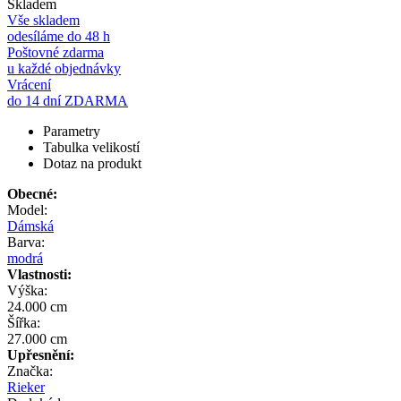
Skladem
Vše skladem
odesíláme do 48 h
Poštovné zdarma
u každé objednávky
Vrácení
do 14 dní ZDARMA
Parametry
Tabulka velikostí
Dotaz na produkt
Obecné:
Model:
Dámská
Barva:
modrá
Vlastnosti:
Výška:
24.000 cm
Šířka:
27.000 cm
Upřesnění:
Značka:
Rieker