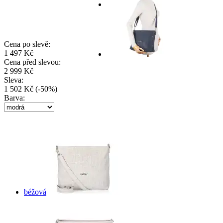
Cena po slevě:
1 497 Kč
Cena před slevou:
2 999 Kč
Sleva:
1 502 Kč
(
-
50
%
)
Barva:
béžová