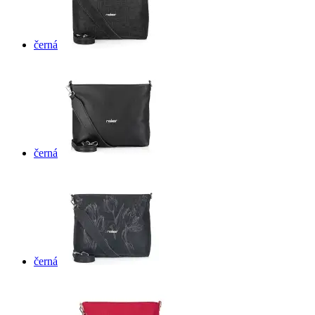
černá
černá
černá