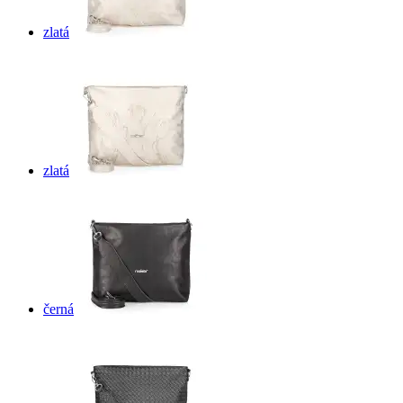
zlatá
zlatá
černá