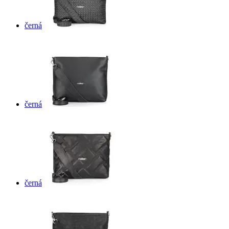
černá
černá
černá