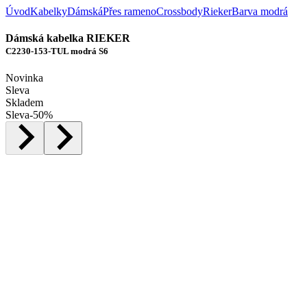
Úvod
Kabelky
Dámská
Přes rameno
Crossbody
Rieker
Barva modrá
Dámská kabelka RIEKER
C2230-153-TUL modrá S6
Novinka
Sleva
Skladem
Sleva
-
50
%