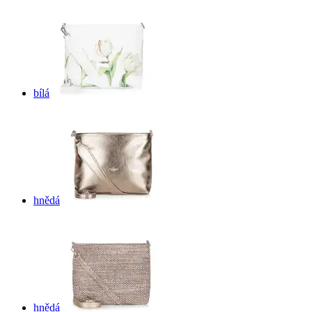
bílá
hnědá
hnědá