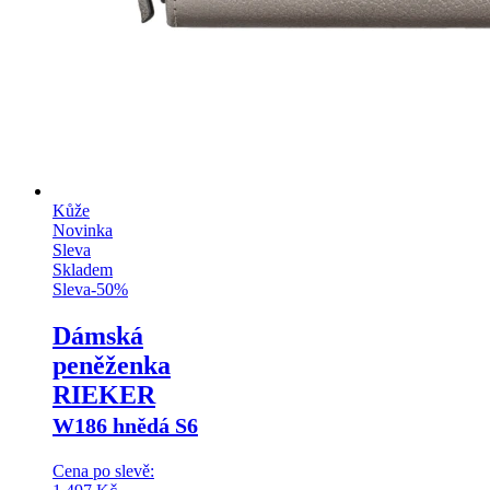
Kůže
Novinka
Sleva
Skladem
Sleva
-
50
%
Dámská
peněženka
RIEKER
W186 hnědá S6
Cena po slevě: