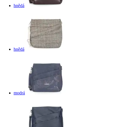
hnědá
hnědá
modrá