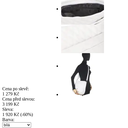
Cena po slevě:
1 279 Kč
Cena před slevou:
3 199 Kč
Sleva:
1 920 Kč
(
-
60
%
)
Barva: