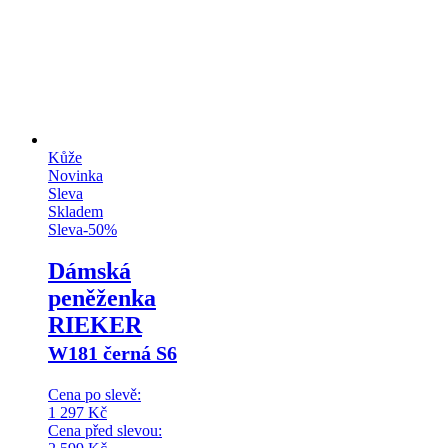
Kůže
Novinka
Sleva
Skladem
Sleva
-
50
%
Dámská
peněženka
RIEKER
W181 černá S6
Cena po slevě:
1 297
Kč
Cena před slevou: