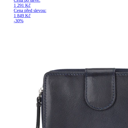
Cena po slevě:
1 291
Kč
Cena před slevou:
1 849
Kč
-30%