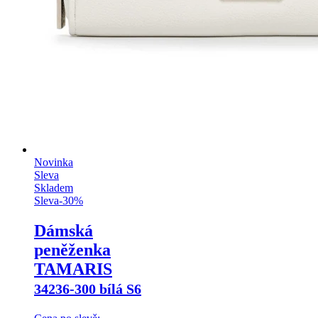
Novinka
Sleva
Skladem
Sleva
-
30
%
Dámská
peněženka
TAMARIS
34236-300 bílá S6