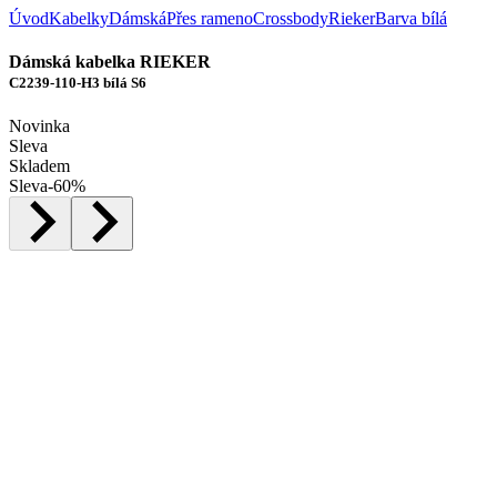
Úvod
Kabelky
Dámská
Přes rameno
Crossbody
Rieker
Barva bílá
Dámská kabelka RIEKER
C2239-110-H3 bílá S6
Novinka
Sleva
Skladem
Sleva
-
60
%