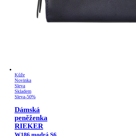
Kůže
Novinka
Sleva
Skladem
Sleva
-
50
%
Dámská
peněženka
RIEKER
W186 modrá S6