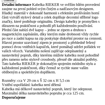
Odeslat
Detailní informace
Kabelka RIEKER ve svěžím bílém provedení
zaujme na první pohled svým čistým a nadčasovým designem.
Hladký materiál v dokonalé harmonii s efektním prošíváním horní
části vytváří stylový detail a celek doplňuje decentní stříbrné logo
značky, které podtrhuje originalitu. Design kabelky je promyšlen s
důrazem na praktičnost a pohodlí při každodenním používání.
Přední část nabízí dvě kapsy – jednu se zipem a druhou s
magnetickým zapínáním, díky kterým máte drobnosti vždy rychle
po ruce a zadní kapsa na zip poskytuje diskrétní prostor na cennosti.
Hlavní prostor uzavíraný zipem je prostorný a přehledně řešený
pomocí dvou vnitřních kapsiček, které pomáhají udržet pořádek ve
vašich věcech. Variabilitu nošení zajišťuje odepínatelný a
nastavitelný popruh, díky kterému můžete kabelku nosit pohodlně
přes rameno nebo stylově crossbody, přesně dle aktuální potřeby.
Tato kabelka RIEKER je dokonalým spojením módního stylu a
každodenní praktičnosti, díky čemuž se rychle stane vaším
oblíbeným a spolehlivým doplňkem.
Rozměry: cca V 29 cm x Š 32 cm x H 5,5 cm
Vnitřní uspořádání: kabelka není dělená
Kabelka má délkově nastavitelný popruh, který lze odepnout.
Maximální délka nastavitelného popruhu je cca 125 cm.
Doporučujeme