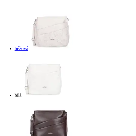
béžová
bílá