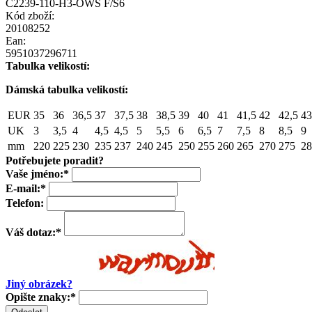
C2239-110-H3-OWS F/S6
Kód zboží:
20108252
Ean:
5951037296711
Tabulka velikostí:
Dámská tabulka velikostí:
EUR
35
36
36,5
37
37,5
38
38,5
39
40
41
41,5
42
42,5
43
UK
3
3,5
4
4,5
4,5
5
5,5
6
6,5
7
7,5
8
8,5
9
mm
220
225
230
235
237
240
245
250
255
260
265
270
275
28
Potřebujete poradit?
Vaše jméno:
*
E-mail:
*
Telefon:
Váš dotaz:
*
Jiný obrázek?
Opište znaky:
*