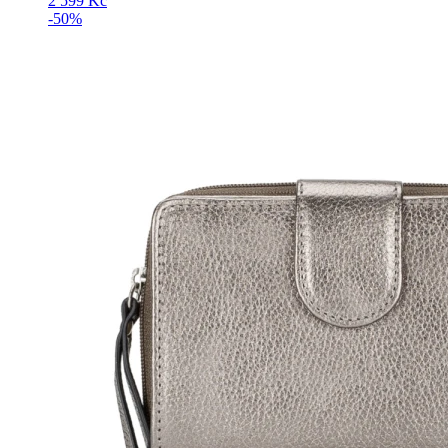
2 599
Kč
-50%