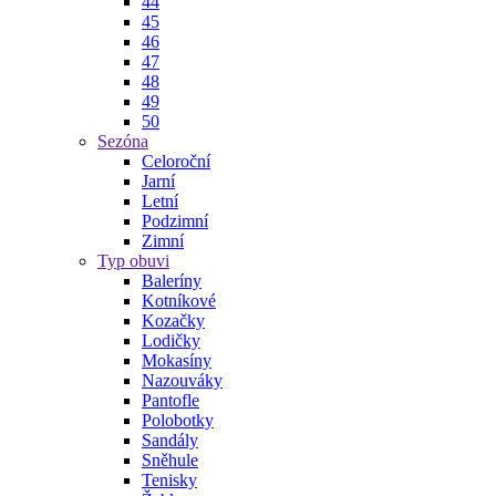
44
45
46
47
48
49
50
Sezóna
Celoroční
Jarní
Letní
Podzimní
Zimní
Typ obuvi
Baleríny
Kotníkové
Kozačky
Lodičky
Mokasíny
Nazouváky
Pantofle
Polobotky
Sandály
Sněhule
Tenisky