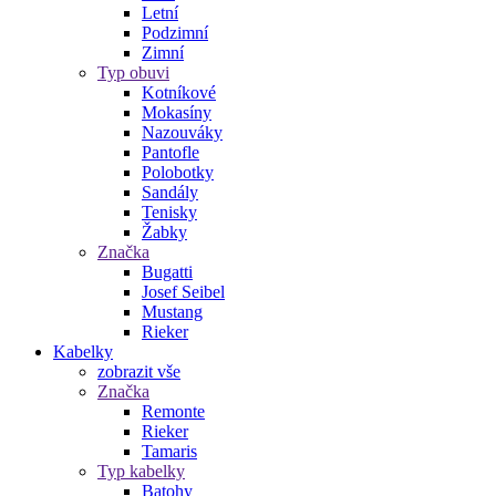
Letní
Podzimní
Zimní
Typ obuvi
Kotníkové
Mokasíny
Nazouváky
Pantofle
Polobotky
Sandály
Tenisky
Žabky
Značka
Bugatti
Josef Seibel
Mustang
Rieker
Kabelky
zobrazit vše
Značka
Remonte
Rieker
Tamaris
Typ kabelky
Batohy