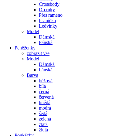
Crossbody
Do ruky
Přes rameno
Psaníčka
Ledvinky
Model
Dámská
Pánská
Peněženky
zobrazit vše
Model
Dámská
Pánská
Barva
béžová
bílá
černá
červená
hnědá
modrá
šedá
zelená
zlatá
žlutá
Poukázky