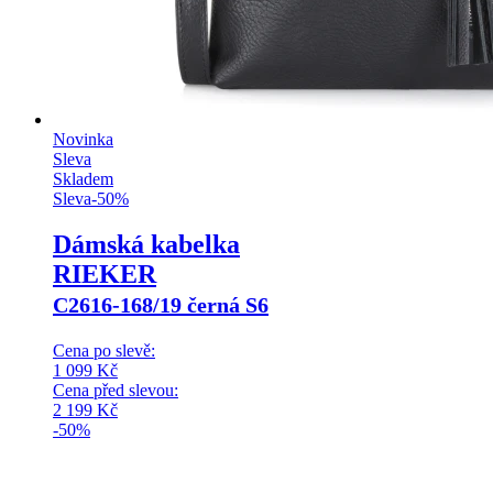
Novinka
Sleva
Skladem
Sleva
-
50
%
Dámská kabelka
RIEKER
C2616-168/19 černá S6
Cena po slevě:
1 099
Kč
Cena před slevou:
2 199
Kč
-50%