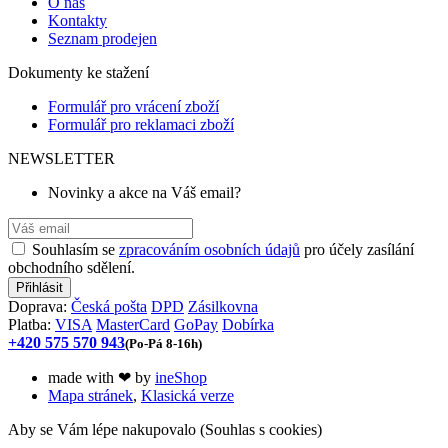
O nás
Kontakty
Seznam prodejen
Dokumenty ke stažení
Formulář pro vrácení zboží
Formulář pro reklamaci zboží
NEWSLETTER
Novinky a akce na Váš email?
Souhlasím se
zpracováním osobních údajů
pro účely zasílání
obchodního sdělení.
Doprava:
Česká pošta
DPD
Zásilkovna
Platba:
VISA
MasterCard
GoPay
Dobírka
+420 575 570 943
(Po-Pá 8-16h)
made with
❤
by
ineShop
Mapa stránek
,
Klasická verze
Aby se Vám lépe nakupovalo (Souhlas s cookies)