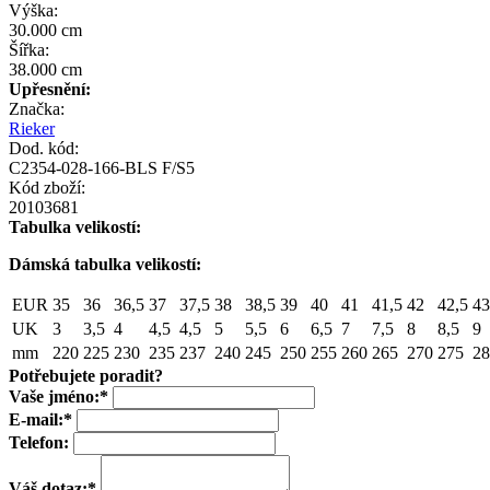
Výška:
30.000 cm
Šířka:
38.000 cm
Upřesnění:
Značka:
Rieker
Dod. kód:
C2354-028-166-BLS F/S5
Kód zboží:
20103681
Tabulka velikostí:
Dámská tabulka velikostí:
EUR
35
36
36,5
37
37,5
38
38,5
39
40
41
41,5
42
42,5
43
UK
3
3,5
4
4,5
4,5
5
5,5
6
6,5
7
7,5
8
8,5
9
mm
220
225
230
235
237
240
245
250
255
260
265
270
275
28
Potřebujete poradit?
Vaše jméno:
*
E-mail:
*
Telefon:
Váš dotaz:
*