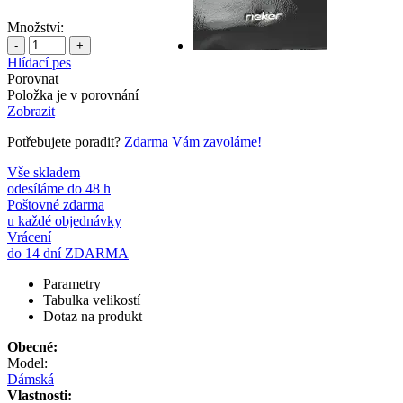
Množství:
-
+
Hlídací pes
Porovnat
Položka je v porovnání
Zobrazit
Potřebujete poradit?
Zdarma Vám zavoláme!
Vše skladem
odesíláme do 48 h
Poštovné zdarma
u každé objednávky
Vrácení
do 14 dní ZDARMA
Parametry
Tabulka velikostí
Dotaz na produkt
Obecné:
Model:
Dámská
Vlastnosti: