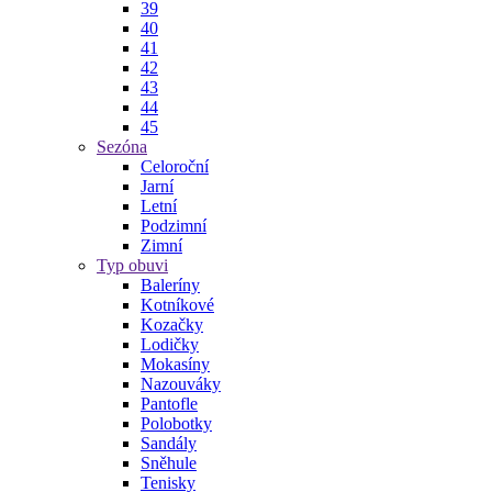
39
40
41
42
43
44
45
Sezóna
Celoroční
Jarní
Letní
Podzimní
Zimní
Typ obuvi
Baleríny
Kotníkové
Kozačky
Lodičky
Mokasíny
Nazouváky
Pantofle
Polobotky
Sandály
Sněhule
Tenisky