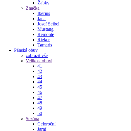
Žabky
Značka
Iberius
Jana
Josef Seibel
Mustang
Remonte
Rieker
Tamaris
Pánská obuv
zobrazit vše
Velikost obuvi
41
42
43
44
45
46
47
48
49
50
Sezóna
Celoroční
Jarní