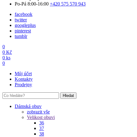
Po-Pá 8:00-16:00
+420 575 570 943
facebook
twitter
googleplus
pinterest
tumblr
0
0
Kč
0
ks
0
Můj účet
Kontakty
Prodejny
Hledat
Dámská obuv
zobrazit vše
Velikost obuvi
36
37
38