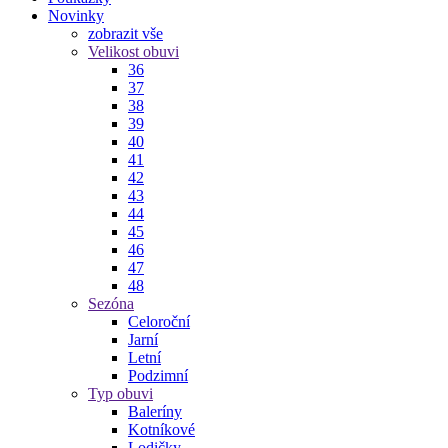
Novinky
zobrazit vše
Velikost obuvi
36
37
38
39
40
41
42
43
44
45
46
47
48
Sezóna
Celoroční
Jarní
Letní
Podzimní
Typ obuvi
Baleríny
Kotníkové
Lodičky