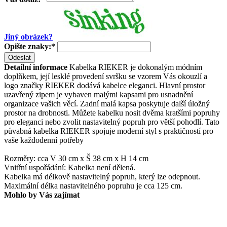
Jiný obrázek?
Opište znaky:
*
Odeslat
Detailní informace
Kabelka RIEKER je dokonalým módním
doplňkem, její lesklé provedení svršku se vzorem Vás okouzlí a
logo značky RIEKER dodává kabelce eleganci. Hlavní prostor
uzavřený zipem je vybaven malými kapsami pro usnadnění
organizace vašich věcí. Zadní malá kapsa poskytuje další úložný
prostor na drobnosti. Můžete kabelku nosit dvěma kratšími popruhy
pro eleganci nebo zvolit nastavitelný popruh pro větší pohodlí. Tato
půvabná kabelka RIEKER spojuje moderní styl s praktičností pro
vaše každodenní potřeby
Rozměry: cca V 30 cm x Š 38 cm x H 14 cm
Vnitřní uspořádání: Kabelka není dělená.
Kabelka má délkově nastavitelný popruh, který lze odepnout.
Maximální délka nastavitelného popruhu je cca 125 cm.
Mohlo by Vás zajímat