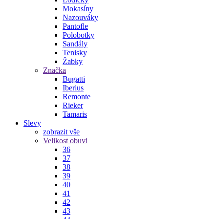
Mokasíny
Nazouváky
Pantofle
Polobotky
Sandály
Tenisky
Žabky
Značka
Bugatti
Iberius
Remonte
Rieker
Tamaris
Slevy
zobrazit vše
Velikost obuvi
36
37
38
39
40
41
42
43