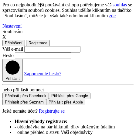
Pro co nejpohodlnější používání eshopu potřebujeme váš
souhlas
se
zpracováním souborů cookies. Souhlas udělíte kliknutím na tlačítko
"Souhlasím", můžete jej však také odmítnout kliknutím
zde
.
Nastavení
Souhlasím
X
Přihlášení
Registrace
Váš e-mail
Heslo
Zapomenuté heslo?
Přihlásit
nebo přihlásit pomocí
Přihlásit přes Facebook
Přihlásit přes Google
Přihlásit přes Seznam
Přihlásit přes Apple
Ještě nemáte účet?
Registrujte se
Hlavní výhody registrace:
- objednávka na pár kliknutí, díky uloženým údajům
- online přehled o stavu Vaší objednávky