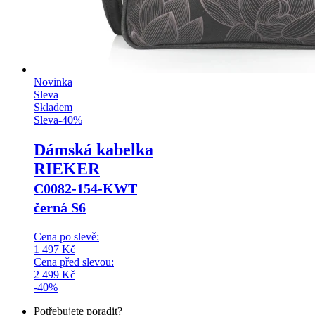
Novinka
Sleva
Skladem
Sleva
-
40
%
Dámská kabelka
RIEKER
C0082-154-KWT
černá S6
Cena po slevě:
1 497
Kč
Cena před slevou:
2 499
Kč
-40%
Potřebujete poradit?