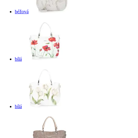
béžová
bílá
bílá