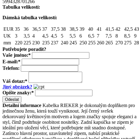
5994328701266
Tabulka velikostí:
Dámská tabulka velikostí:
EUR
35
36
36,5
37
37,5
38
38,5
39
40
41
41,5
42
42,5
43
UK
3
3,5
4
4,5
4,5
5
5,5
6
6,5
7
7,5
8
8,5
9
mm
220
225
230
235
237
240
245
250
255
260
265
270
275
28
Potřebujete poradit?
Vaše jméno:
*
E-mail:
*
Telefon:
Váš dotaz:
*
Jiný obrázek?
Opište znaky:
*
Odeslat
Detailní informace
Kabelka RIEKER je dokonalým doplňkem pro
jedinečnou ženu, která touží vyniknout. Její černý svršek
dekorovaný květinovým motivem a logem značky spojuje eleganci a
styl, čímž podtrhuje osobitost nositelky. Zadní kapsička se zipem je
ideální pro uložení věcí, které potřebujete mít snadno dostupné.
Zatímco hlavní prostor, uzavíratelný zipem, nabízí praktické
rozdělení středovou kapsičkou a doplňkové boční přihrádky vytvoří