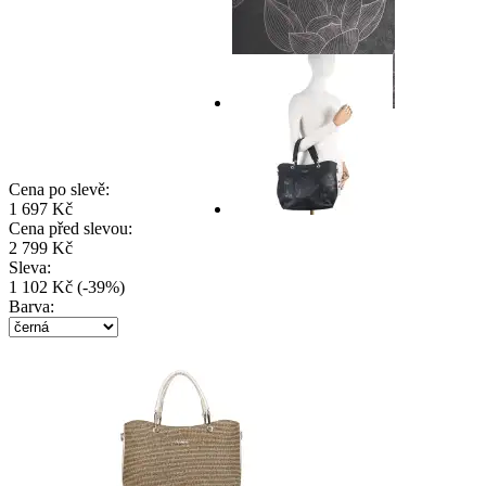
Cena po slevě:
1 697 Kč
Cena před slevou:
2 799 Kč
Sleva:
1 102 Kč
(
-
39
%
)
Barva: