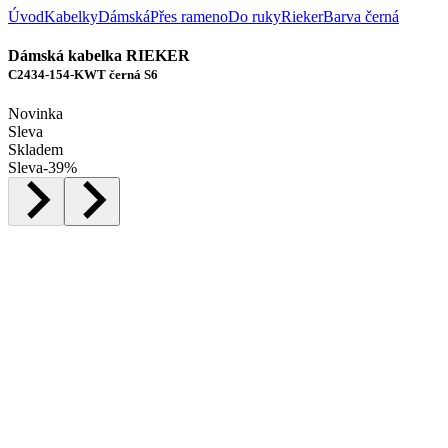
Úvod
Kabelky
Dámská
Přes rameno
Do ruky
Rieker
Barva černá
Dámská kabelka RIEKER
C2434-154-KWT černá S6
Novinka
Sleva
Skladem
Sleva
-
39
%