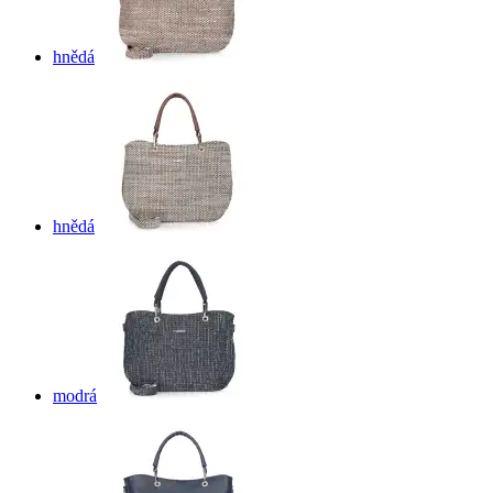
hnědá
hnědá
modrá