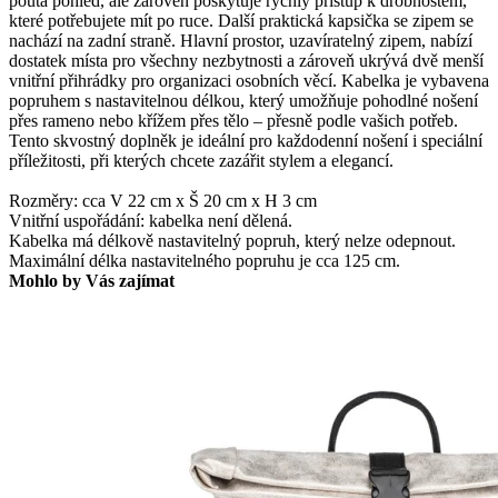
poutá pohled, ale zároveň poskytuje rychlý přístup k drobnostem,
které potřebujete mít po ruce. Další praktická kapsička se zipem se
nachází na zadní straně. Hlavní prostor, uzavíratelný zipem, nabízí
dostatek místa pro všechny nezbytnosti a zároveň ukrývá dvě menší
vnitřní přihrádky pro organizaci osobních věcí. Kabelka je vybavena
popruhem s nastavitelnou délkou, který umožňuje pohodlné nošení
přes rameno nebo křížem přes tělo – přesně podle vašich potřeb.
Tento skvostný doplněk je ideální pro každodenní nošení i speciální
příležitosti, při kterých chcete zazářit stylem a elegancí.
Rozměry: cca V 22 cm x Š 20 cm x H 3 cm
Vnitřní uspořádání: kabelka není dělená.
Kabelka má délkově nastavitelný popruh, který nelze odepnout.
Maximální délka nastavitelného popruhu je cca 125 cm.
Mohlo by Vás zajímat