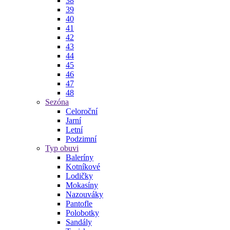
38
39
40
41
42
43
44
45
46
47
48
Sezóna
Celoroční
Jarní
Letní
Podzimní
Typ obuvi
Baleríny
Kotníkové
Lodičky
Mokasíny
Nazouváky
Pantofle
Polobotky
Sandály