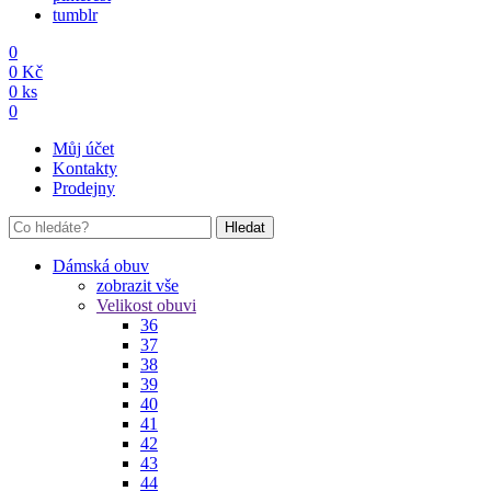
tumblr
0
0
Kč
0
ks
0
Můj účet
Kontakty
Prodejny
Hledat
Dámská obuv
zobrazit vše
Velikost obuvi
36
37
38
39
40
41
42
43
44