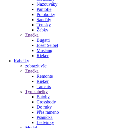
Nazouváky
Pantofle
Polobotky
Sandály
Tenisky
Žabky
Značka
Bugatti
Josef Seibel
Mustang
Rieker
Kabelky
zobrazit vše
Značka
Remonte
Rieker
Tamaris
Typ kabelky
Batohy
Crossbody
Do ruky
Přes rameno
Psaníčka
Ledvinky
Model