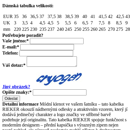
Dámská tabulka velikostí:
EUR
35
36
36,5
37
37,5
38
38,5
39
40
41
41,5
42
42,5
43
UK
3
3,5
4
4,5
4,5
5
5,5
6
6,5
7
7,5
8
8,5
9
mm
220
225
230
235
237
240
245
250
255
260
265
270
275
28
Potřebujete poradit?
Vaše jméno:
*
E-mail:
*
Telefon:
Váš dotaz:
*
Jiný obrázek?
Opište znaky:
*
Odeslat
Detailní informace
Módní klenot ve vašem šatníku – tato kabelka
RIEKER okouzlí nádhernými odlesky a atraktivním vzorem, který jí
dodává jedinečný charakter a logo značky ve stříbrné barvě
podtrhuje její originalitu. Tato kabelka RIEKER spojuje funkčnost s
moderním designem – přední kapsička s výrazným zipem nejen