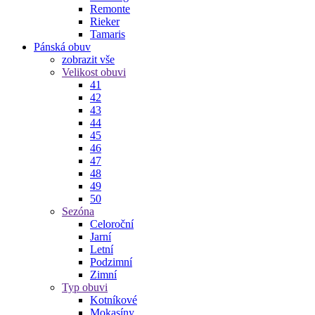
Remonte
Rieker
Tamaris
Pánská obuv
zobrazit vše
Velikost obuvi
41
42
43
44
45
46
47
48
49
50
Sezóna
Celoroční
Jarní
Letní
Podzimní
Zimní
Typ obuvi
Kotníkové
Mokasíny