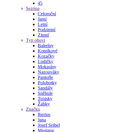
45
Sezóna
Celoroční
Jarní
Letní
Podzimní
Zimní
Typ obuvi
Baleríny
Kotníkové
Kozačky
Lodičky
Mokasíny
Nazouváky
Pantofle
Polobotky
Sandály
Sněhule
Tenisky
Žabky
Značka
Iberius
Jana
Josef Seibel
Mustang