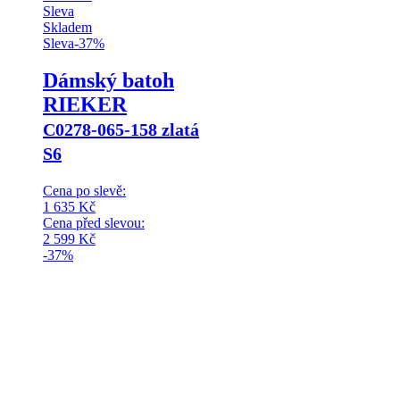
Sleva
Skladem
Sleva
-
37
%
Dámský batoh
RIEKER
C0278-065-158 zlatá
S6
Cena po slevě:
1 635
Kč
Cena před slevou:
2 599
Kč
-37%