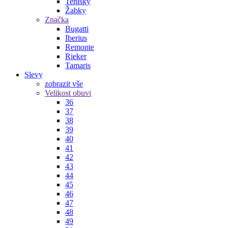
Tenisky
Žabky
Značka
Bugatti
Iberius
Remonte
Rieker
Tamaris
Slevy
zobrazit vše
Velikost obuvi
36
37
38
39
40
41
42
43
44
45
46
47
48
49