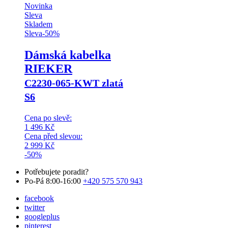
Novinka
Sleva
Skladem
Sleva
-
50
%
Dámská kabelka
RIEKER
C2230-065-KWT zlatá
S6
Cena po slevě:
1 496
Kč
Cena před slevou:
2 999
Kč
-50%
Potřebujete poradit?
Po-Pá 8:00-16:00
+420 575 570 943
facebook
twitter
googleplus
pinterest