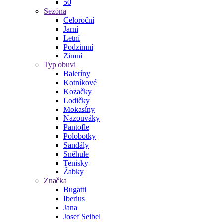
50
Sezóna
Celoroční
Jarní
Letní
Podzimní
Zimní
Typ obuvi
Baleríny
Kotníkové
Kozačky
Lodičky
Mokasíny
Nazouváky
Pantofle
Polobotky
Sandály
Sněhule
Tenisky
Žabky
Značka
Bugatti
Iberius
Jana
Josef Seibel