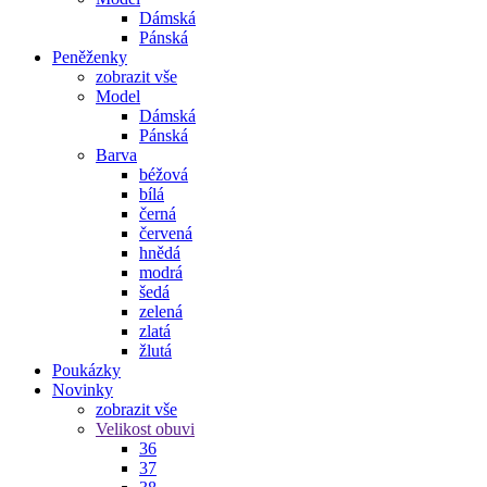
Dámská
Pánská
Peněženky
zobrazit vše
Model
Dámská
Pánská
Barva
béžová
bílá
černá
červená
hnědá
modrá
šedá
zelená
zlatá
žlutá
Poukázky
Novinky
zobrazit vše
Velikost obuvi
36
37