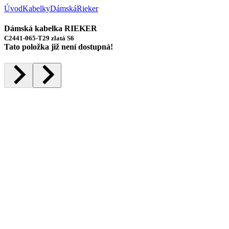
Úvod
Kabelky
Dámská
Rieker
Dámská kabelka RIEKER
C2441-065-T29 zlatá S6
Tato položka již není dostupná!