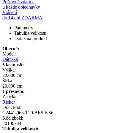
Poštovné zdarma
u každé objednávky
Vrácení
do 14 dní ZDARMA
Parametry
Tabulka velikostí
Dotaz na produkt
Obecné:
Model:
Dámská
Vlastnosti:
Výška:
22.000 cm
Šířka:
20.000 cm
Upřesnění:
Značka:
Rieker
Dod. kód:
C2441-065-T29-BES F/S6
Kód zboží:
20106744
Tabulka velikostí: