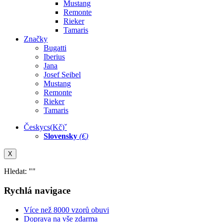
Mustang
Remonte
Rieker
Tamaris
Značky
Bugatti
Iberius
Jana
Josef Seibel
Mustang
Remonte
Rieker
Tamaris
Česky
cs
(
Kč
)
ˇ
Slovensky
(
€
)
X
Hledat: "
"
Rychlá navigace
Více než 8000 vzorů obuvi
Doprava na vše zdarma