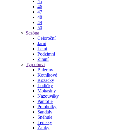
45
46
47
48
49
50
Sezóna
Celoroční
Jarní
Letní
Podzimní
Zimní
Typ obuvi
Baleríny
Kotníkové
Kozačky
Lodičky
Mokasíny
Nazouváky
Pantofle
Polobotky
Sandály
Sněhule
Tenisky
Žabky