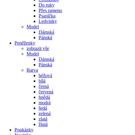
Do ruky
Přes rameno
Psaníčka
Ledvinky
Model
Dámská
Pánská
Peněženky
zobrazit vše
Model
Dámská
Pánská
Barva
béžová
bílá
černá
červená
hnědá
modrá
šedá
zelená
zlatá
žlutá
Poukázky