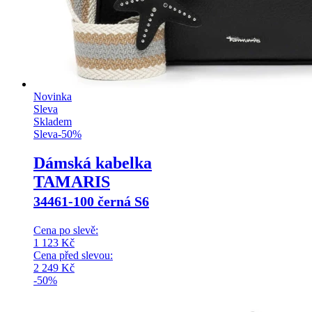
Novinka
Sleva
Skladem
Sleva
-
50
%
Dámská kabelka
TAMARIS
34461-100 černá S6
Cena po slevě:
1 123
Kč
Cena před slevou:
2 249
Kč
-50%