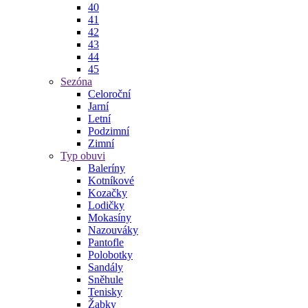
40
41
42
43
44
45
Sezóna
Celoroční
Jarní
Letní
Podzimní
Zimní
Typ obuvi
Baleríny
Kotníkové
Kozačky
Lodičky
Mokasíny
Nazouváky
Pantofle
Polobotky
Sandály
Sněhule
Tenisky
Žabky