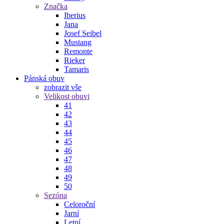
Značka
Iberius
Jana
Josef Seibel
Mustang
Remonte
Rieker
Tamaris
Pánská obuv
zobrazit vše
Velikost obuvi
41
42
43
44
45
46
47
48
49
50
Sezóna
Celoroční
Jarní
Letní