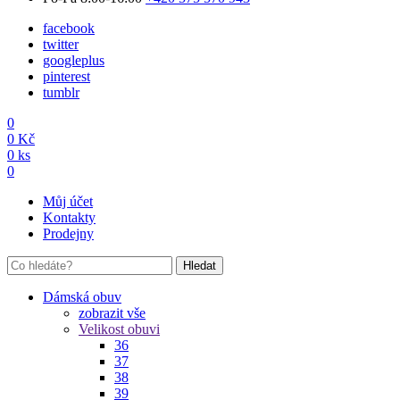
facebook
twitter
googleplus
pinterest
tumblr
0
0
Kč
0
ks
0
Můj účet
Kontakty
Prodejny
Hledat
Dámská obuv
zobrazit vše
Velikost obuvi
36
37
38
39