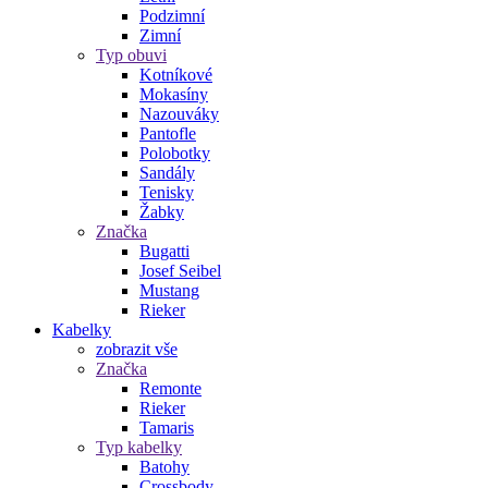
Podzimní
Zimní
Typ obuvi
Kotníkové
Mokasíny
Nazouváky
Pantofle
Polobotky
Sandály
Tenisky
Žabky
Značka
Bugatti
Josef Seibel
Mustang
Rieker
Kabelky
zobrazit vše
Značka
Remonte
Rieker
Tamaris
Typ kabelky
Batohy
Crossbody