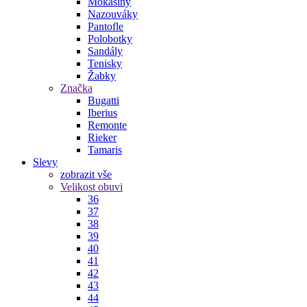
Mokasíny
Nazouváky
Pantofle
Polobotky
Sandály
Tenisky
Žabky
Značka
Bugatti
Iberius
Remonte
Rieker
Tamaris
Slevy
zobrazit vše
Velikost obuvi
36
37
38
39
40
41
42
43
44