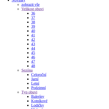
Novinky
zobrazit vše
Velikost obuvi
36
37
38
39
40
41
42
43
44
45
46
47
48
Sezóna
Celoroční
Jarní
Letní
Podzimní
Typ obuvi
Baleríny
Kotníkové
Lodičky