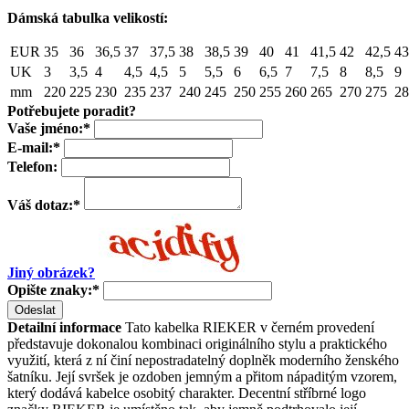
Dámská tabulka velikostí:
EUR
35
36
36,5
37
37,5
38
38,5
39
40
41
41,5
42
42,5
43
UK
3
3,5
4
4,5
4,5
5
5,5
6
6,5
7
7,5
8
8,5
9
mm
220
225
230
235
237
240
245
250
255
260
265
270
275
28
Potřebujete poradit?
Vaše jméno:
*
E-mail:
*
Telefon:
Váš dotaz:
*
Jiný obrázek?
Opište znaky:
*
Odeslat
Detailní informace
Tato kabelka RIEKER v černém provedení
představuje dokonalou kombinaci originálního stylu a praktického
využití, která z ní činí nepostradatelný doplněk moderního ženského
šatníku. Její svršek je ozdoben jemným a přitom nápaditým vzorem,
který dodává kabelce osobitý charakter. Decentní stříbrné logo