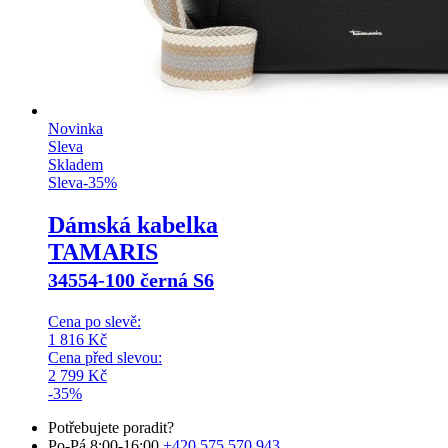
Novinka
Sleva
Skladem
Sleva
-
35
%
Dámská kabelka
TAMARIS
34554-100 černá S6
Cena po slevě:
1 816
Kč
Cena před slevou:
2 799
Kč
-35%
Potřebujete poradit?
Po-Pá 8:00-16:00
+420 575 570 943