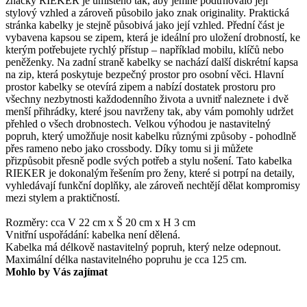
značky RIEKER je umístěno tak, aby jemně podtrhovalo její
stylový vzhled a zároveň působilo jako znak originality. Praktická
stránka kabelky je stejně působivá jako její vzhled. Přední část je
vybavena kapsou se zipem, která je ideální pro uložení drobností, ke
kterým potřebujete rychlý přístup – například mobilu, klíčů nebo
peněženky. Na zadní straně kabelky se nachází další diskrétní kapsa
na zip, která poskytuje bezpečný prostor pro osobní věci. Hlavní
prostor kabelky se otevírá zipem a nabízí dostatek prostoru pro
všechny nezbytnosti každodenního života a uvnitř naleznete i dvě
menší přihrádky, které jsou navrženy tak, aby vám pomohly udržet
přehled o všech drobnostech. Velkou výhodou je nastavitelný
popruh, který umožňuje nosit kabelku různými způsoby - pohodlně
přes rameno nebo jako crossbody. Díky tomu si ji můžete
přizpůsobit přesně podle svých potřeb a stylu nošení. Tato kabelka
RIEKER je dokonalým řešením pro ženy, které si potrpí na detaily,
vyhledávají funkční doplňky, ale zároveň nechtějí dělat kompromisy
mezi stylem a praktičností.
Rozměry: cca V 22 cm x Š 20 cm x H 3 cm
Vnitřní uspořádání: kabelka není dělená.
Kabelka má délkově nastavitelný popruh, který nelze odepnout.
Maximální délka nastavitelného popruhu je cca 125 cm.
Mohlo by Vás zajímat