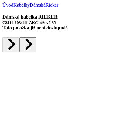
Úvod
Kabelky
Dámská
Rieker
Dámská kabelka RIEKER
C2511-203/111-AKC béžová S5
Tato položka již není dostupná!