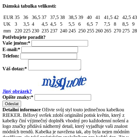
Dámská tabulka velikostí:
EUR
35
36
36,5
37
37,5
38
38,5
39
40
41
41,5
42
42,5
43
UK
3
3,5
4
4,5
4,5
5
5,5
6
6,5
7
7,5
8
8,5
9
mm
220
225
230
235
237
240
245
250
255
260
265
270
275
28
Potřebujete poradit?
Vaše jméno:
*
E-mail:
*
Telefon:
Váš dotaz:
*
Jiný obrázek?
Opište znaky:
*
Odeslat
Detailní informace
Oživte svůj styl touto jedinečnou kabelkou
RIEKER. Béžový svršek zdobí originální potisk květin, který z
kabelky činí výjimečný doplněk vhodný pro každodenní nošení a
logo značky přidává nádherný detail, který vyjadřuje vaši znalost
módních trendů. Kabelka je navržena tak, aby byla nejen módním