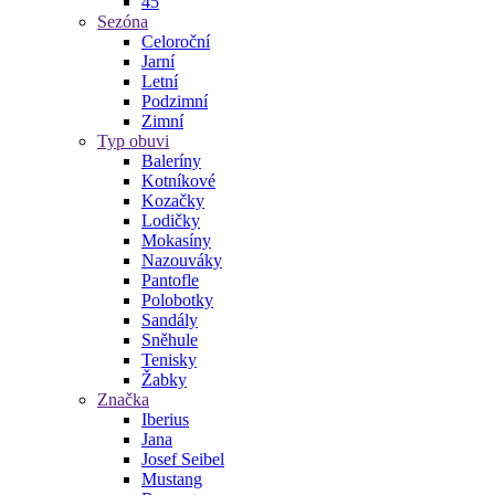
45
Sezóna
Celoroční
Jarní
Letní
Podzimní
Zimní
Typ obuvi
Baleríny
Kotníkové
Kozačky
Lodičky
Mokasíny
Nazouváky
Pantofle
Polobotky
Sandály
Sněhule
Tenisky
Žabky
Značka
Iberius
Jana
Josef Seibel
Mustang