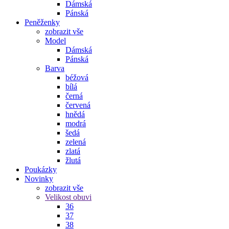
Dámská
Pánská
Peněženky
zobrazit vše
Model
Dámská
Pánská
Barva
béžová
bílá
černá
červená
hnědá
modrá
šedá
zelená
zlatá
žlutá
Poukázky
Novinky
zobrazit vše
Velikost obuvi
36
37
38