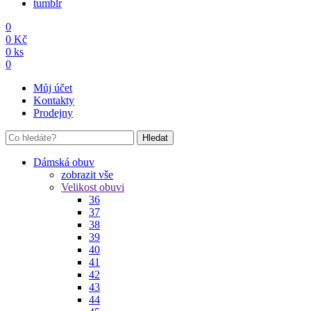
tumblr
0
0
Kč
0
ks
0
Můj účet
Kontakty
Prodejny
Hledat
Dámská obuv
zobrazit vše
Velikost obuvi
36
37
38
39
40
41
42
43
44