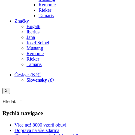
Remonte
Rieker
Tamaris
Značky
Bugatti
Iberius
Jana
Josef Seibel
Mustang
Remonte
Rieker
Tamaris
Česky
cs
(
Kč
)
ˇ
Slovensky
(
€
)
X
Hledat: "
"
Rychlá navigace
Více než 8000 vzorů obuvi
Doprava na vše zdarma