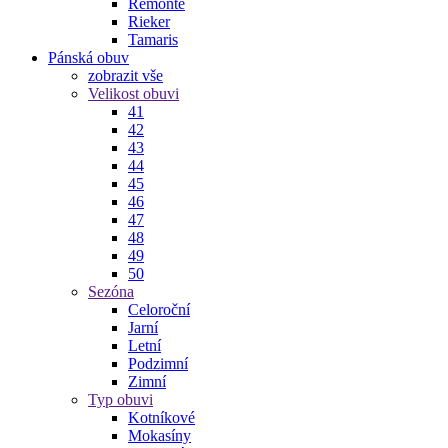
Remonte
Rieker
Tamaris
Pánská obuv
zobrazit vše
Velikost obuvi
41
42
43
44
45
46
47
48
49
50
Sezóna
Celoroční
Jarní
Letní
Podzimní
Zimní
Typ obuvi
Kotníkové
Mokasíny