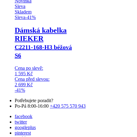
Novinka
Sleva
Skladem
Sleva
-
41
%
Dámská kabelka
RIEKER
C2211-168-H3 béžová
S6
Cena po slevě:
1 595
Kč
Cena před slevou:
2 699
Kč
-41%
Potřebujete poradit?
Po-Pá 8:00-16:00
+420 575 570 943
facebook
twitter
googleplus
pinterest