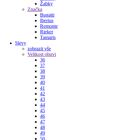
Žabky
Značka
Bugatti
Iberius
Remonte
Rieker
Tamaris
Slevy
zobrazit vše
Velikost obuvi
36
37
38
39
40
41
42
43
44
45
46
47
48
49
50