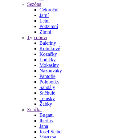
Sezóna
Celoroční
Jarní
Letní
Podzimní
Zimní
Typ obuvi
Baleríny
Kotníkové
Kozačky
Lodičky
Mokasíny
Nazouváky
Pantofle
Polobotky
Sandály
Sněhule
Tenisky
Žabky
Značka
Bugatti
Iberius
Jana
Josef Seibel
Mustang