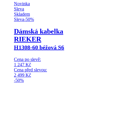
Novinka
Sleva
Skladem
Sleva
-
50
%
Dámská kabelka
RIEKER
H1308-60 béžová S6
Cena po slevě:
1 247
Kč
Cena před slevou:
2 499
Kč
-50%