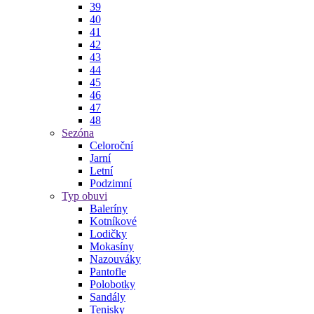
39
40
41
42
43
44
45
46
47
48
Sezóna
Celoroční
Jarní
Letní
Podzimní
Typ obuvi
Baleríny
Kotníkové
Lodičky
Mokasíny
Nazouváky
Pantofle
Polobotky
Sandály
Tenisky