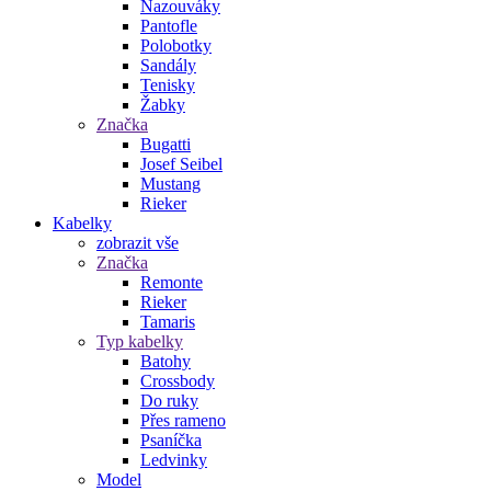
Nazouváky
Pantofle
Polobotky
Sandály
Tenisky
Žabky
Značka
Bugatti
Josef Seibel
Mustang
Rieker
Kabelky
zobrazit vše
Značka
Remonte
Rieker
Tamaris
Typ kabelky
Batohy
Crossbody
Do ruky
Přes rameno
Psaníčka
Ledvinky
Model