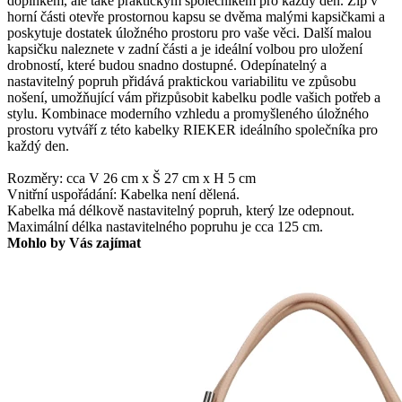
doplňkem, ale také praktickým společníkem pro každý den. Zip v
horní části otevře prostornou kapsu se dvěma malými kapsičkami a
poskytuje dostatek úložného prostoru pro vaše věci. Další malou
kapsičku naleznete v zadní části a je ideální volbou pro uložení
drobností, které budou snadno dostupné. Odepínatelný a
nastavitelný popruh přidává praktickou variabilitu ve způsobu
nošení, umožňující vám přizpůsobit kabelku podle vašich potřeb a
stylu. Kombinace moderního vzhledu a promyšleného úložného
prostoru vytváří z této kabelky RIEKER ideálního společníka pro
každý den.
Rozměry: cca V 26 cm x Š 27 cm x H 5 cm
Vnitřní uspořádání: Kabelka není dělená.
Kabelka má délkově nastavitelný popruh, který lze odepnout.
Maximální délka nastavitelného popruhu je cca 125 cm.
Mohlo by Vás zajímat