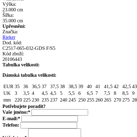
Výška:
23.000 cm
Šířka:
35.000 cm
Upřesnění:
Značka:
Rieker
Dod. kód:
C2517-065-032-GDS F/S5
Kód zboží:
20106443
Tabulka velikostí:
Dámská tabulka velikostí:
EUR
35
36
36,5
37
37,5
38
38,5
39
40
41
41,5
42
42,5
43
UK
3
3,5
4
4,5
4,5
5
5,5
6
6,5
7
7,5
8
8,5
9
mm
220
225
230
235
237
240
245
250
255
260
265
270
275
28
Potřebujete poradit?
Vaše jméno:
*
E-mail:
*
Telefon: