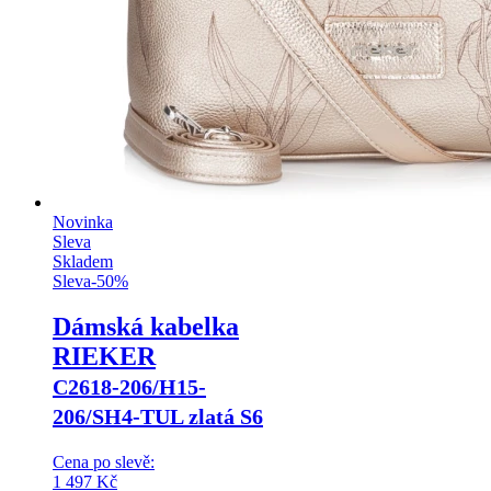
Novinka
Sleva
Skladem
Sleva
-
50
%
Dámská kabelka
RIEKER
C2618-206/H15-
206/SH4-TUL zlatá S6
Cena po slevě:
1 497
Kč