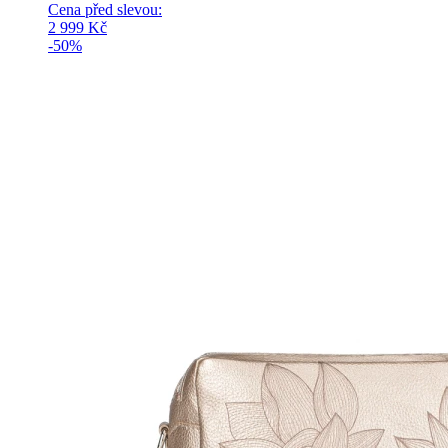
Cena před slevou:
2 999
Kč
-50%