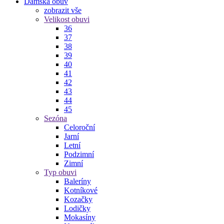
Dámská obuv
zobrazit vše
Velikost obuvi
36
37
38
39
40
41
42
43
44
45
Sezóna
Celoroční
Jarní
Letní
Podzimní
Zimní
Typ obuvi
Baleríny
Kotníkové
Kozačky
Lodičky
Mokasíny