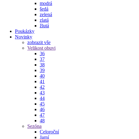
modrá
šedá
zelená
zlatá
žlutá
Poukázky
Novinky
zobrazit vše
Velikost obuvi
36
37
38
39
40
41
42
43
44
45
46
47
48
Sezóna
Celoroční
Jarní