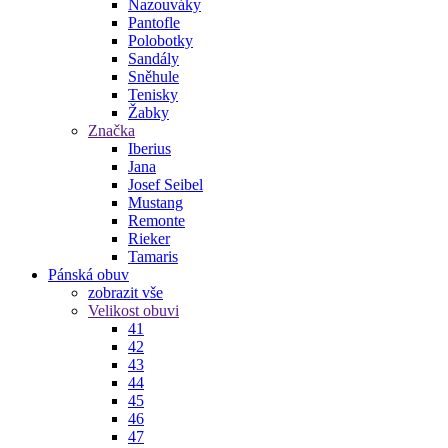
Nazouváky
Pantofle
Polobotky
Sandály
Sněhule
Tenisky
Žabky
Značka
Iberius
Jana
Josef Seibel
Mustang
Remonte
Rieker
Tamaris
Pánská obuv
zobrazit vše
Velikost obuvi
41
42
43
44
45
46
47