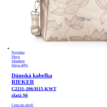
Novinka
Sleva
Skladem
Sleva
-
40
%
Dámská kabelka
RIEKER
C2211-206/H15-KWT
zlatá S6
Cena po slevě: