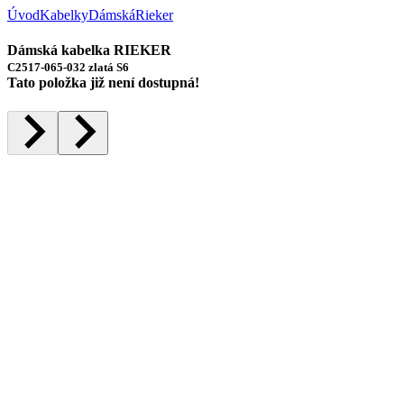
Úvod
Kabelky
Dámská
Rieker
Dámská kabelka RIEKER
C2517-065-032 zlatá S6
Tato položka již není dostupná!