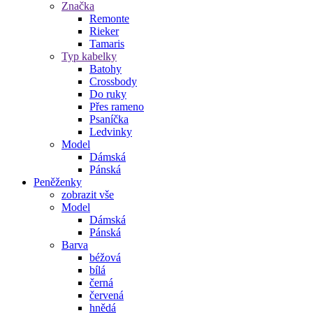
Značka
Remonte
Rieker
Tamaris
Typ kabelky
Batohy
Crossbody
Do ruky
Přes rameno
Psaníčka
Ledvinky
Model
Dámská
Pánská
Peněženky
zobrazit vše
Model
Dámská
Pánská
Barva
béžová
bílá
černá
červená
hnědá