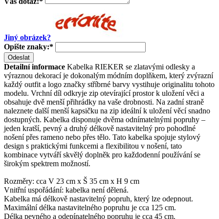
Váš dotaz:
*
Jiný obrázek?
Opište znaky:
*
Odeslat
Detailní informace
Kabelka RIEKER se zlatavými odlesky a
výraznou dekorací je dokonalým módním doplňkem, který zvýrazní
každý outfit a logo značky stříbrné barvy vystihuje originalitu tohoto
modelu. Vrchní díl odkryje zip otevírající prostor k uložení věci a
obsahuje dvě menší přihrádky na vaše drobnosti. Na zadní straně
naleznete další menší kapsičku na zip ideální k uložení věcí snadno
dostupných. Kabelka disponuje dvěma odnímatelnými popruhy –
jeden kratší, pevný a druhý délkově nastavitelný pro pohodlné
nošení přes rameno nebo přes tělo. Tato kabelka spojuje stylový
design s praktickými funkcemi a flexibilitou v nošení, tato
kombinace vytváří skvělý doplněk pro každodenní používání se
širokým spektrem možností.
Rozměry: cca V 23 cm x Š 35 cm x H 9 cm
Vnitřní uspořádání: kabelka není dělená.
Kabelka má délkově nastavitelný popruh, který lze odepnout.
Maximální délka nastavitelného popruhu je cca 125 cm.
Délka pevného a odepínatelného popruhu je cca 45 cm.