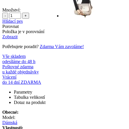
Množství:
-
+
Hlídací pes
Porovnat
Položka je v porovnání
Zobrazit
Potřebujete poradit?
Zdarma Vám zavoláme!
Vše skladem
odesíláme do 48 h
Poštovné zdarma
u každé objednávky
Vrácení
do 14 dní ZDARMA
Parametry
Tabulka velikostí
Dotaz na produkt
Obecné:
Model:
Dámská
Vlastnosti: