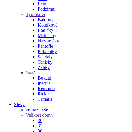
Letní
Podzimní
Typ obuvi
Baleríny
Kotníkové
Lodičky
Mokasíny
Nazouváky
Pantofle
Polobotky
Sandály
Tenisky
Žabky
Značka
Bugatti
Iberius
Remonte
Rieker
Tamaris
Slevy
zobrazit vše
Velikost obuvi
36
37
38