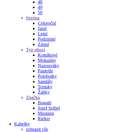
48
49
50
Sezóna
Celoroční
Jarní
Letní
Podzimní
Zimní
Typ obuvi
Kotníkové
Mokasíny
Nazouváky
Pantofle
Polobotky
Sandály
Tenisky
Žabky
Značka
Bugatti
Josef Seibel
Mustang
Rieker
Kabelky
zobrazit vše