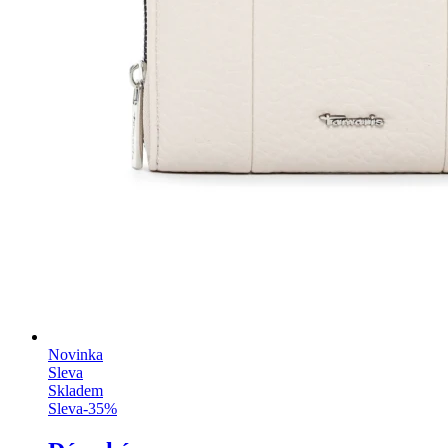
Novinka
Sleva
Skladem
Sleva
-
35
%