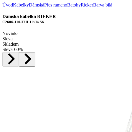
Úvod
Kabelky
Dámská
Přes rameno
Batohy
Rieker
Barva bílá
Dámská kabelka RIEKER
C2606-110-TUL1 bílá S6
Novinka
Sleva
Skladem
Sleva
-
60
%