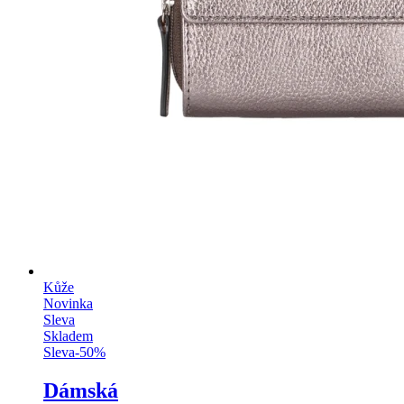
Kůže
Novinka
Sleva
Skladem
Sleva
-
50
%
Dámská