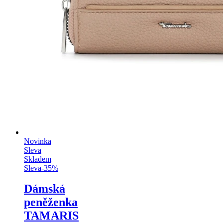
Novinka
Sleva
Skladem
Sleva
-
35
%
Dámská
peněženka
TAMARIS