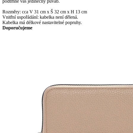
podtrhne váš jedinečný půvab.
Rozměry: cca V 31 cm x Š 32 cm x H 13 cm
Vnitřní uspořádání: kabelka není dělená.
Kabelka má délkové nastavitelné popruhy.
Doporučujeme