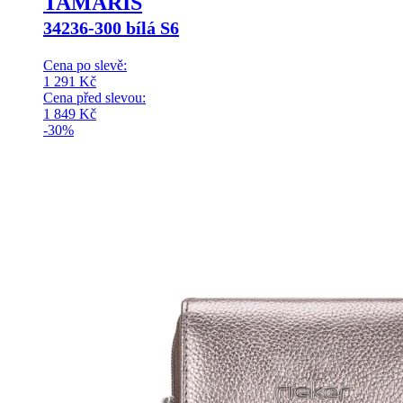
TAMARIS
34236-300 bílá S6
Cena po slevě:
1 291
Kč
Cena před slevou:
1 849
Kč
-30%