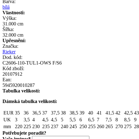
Barva:
bílá
Vlastnosti:
Výška:
31.000 cm
Šířka:
32.000 cm
Upřesnění:
Značka:
Rieker
Dod. kód:
C2606-110-TUL1-OWS F/S6
Kód zboží:
20107912
Ean:
5945920010287
Tabulka velikostí:
Dámská tabulka velikostí:
EUR
35
36
36,5
37
37,5
38
38,5
39
40
41
41,5
42
42,5
43
UK
3
3,5
4
4,5
4,5
5
5,5
6
6,5
7
7,5
8
8,5
9
mm
220
225
230
235
237
240
245
250
255
260
265
270
275
28
Potřebujete poradit?
Vaše jméno:
*