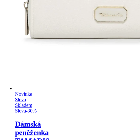
Novinka
Sleva
Skladem
Sleva
-
30
%
Dámská
peněženka