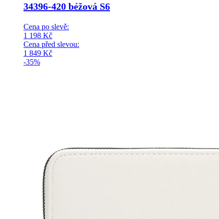
34396-420 béžová S6
Cena po slevě:
1 198
Kč
Cena před slevou:
1 849
Kč
-35%