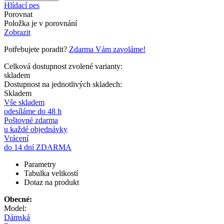
Hlídací pes
Porovnat
Položka je v porovnání
Zobrazit
Potřebujete poradit?
Zdarma Vám zavoláme!
Celková dostupnost zvolené varianty:
skladem
Dostupnost na jednotlivých skladech:
Skladem
Vše skladem
odesíláme do 48 h
Poštovné zdarma
u každé objednávky
Vrácení
do 14 dní ZDARMA
Parametry
Tabulka velikostí
Dotaz na produkt
Obecné:
Model:
Dámská