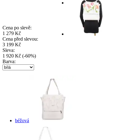
Cena po slevě:
1 279 Kč
Cena před slevou:
3 199 Kč
Sleva:
1 920 Kč
(
-
60
%
)
Barva:
béžová