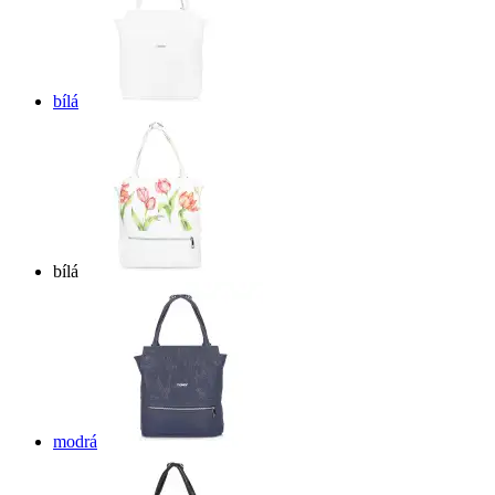
bílá
bílá
modrá