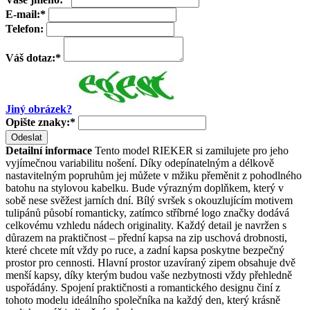
E-mail:
*
Telefon:
Váš dotaz:
*
Jiný obrázek?
Opište znaky:
*
Odeslat
Detailní informace
Tento model RIEKER si zamilujete pro jeho
vyjímečnou variabilitu nošení. Díky odepínatelným a délkově
nastavitelným popruhům jej můžete v mžiku přeměnit z pohodlného
batohu na stylovou kabelku. Bude výrazným doplňkem, který v
sobě nese svěžest jarních dní. Bílý svršek s okouzlujícím motivem
tulipánů působí romanticky, zatímco stříbrné logo značky dodává
celkovému vzhledu nádech originality. Každý detail je navržen s
důrazem na praktičnost – přední kapsa na zip uschová drobnosti,
které chcete mít vždy po ruce, a zadní kapsa poskytne bezpečný
prostor pro cennosti. Hlavní prostor uzavíraný zipem obsahuje dvě
menší kapsy, díky kterým budou vaše nezbytnosti vždy přehledně
uspořádány. Spojení praktičnosti a romantického designu činí z
tohoto modelu ideálního společníka na každý den, který krásně