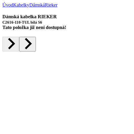
Úvod
Kabelky
Dámská
Rieker
Dámská kabelka RIEKER
C2616-110-TUL bílá S6
Tato položka již není dostupná!