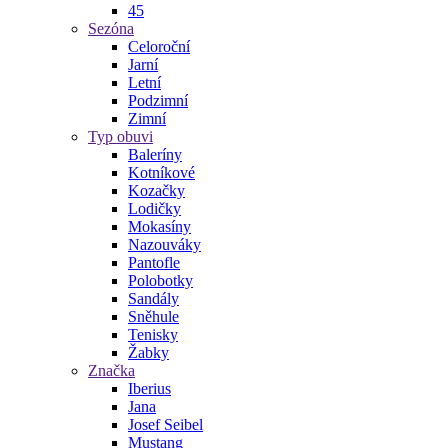
45
Sezóna
Celoroční
Jarní
Letní
Podzimní
Zimní
Typ obuvi
Baleríny
Kotníkové
Kozačky
Lodičky
Mokasíny
Nazouváky
Pantofle
Polobotky
Sandály
Sněhule
Tenisky
Žabky
Značka
Iberius
Jana
Josef Seibel
Mustang