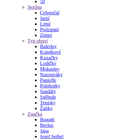
50
Sezóna
Celoroční
Jarní
Letní
Podzimní
Zimní
Typ obuvi
Baleríny
Kotníkové
Kozačky
Lodičky
Mokasíny
Nazouváky
Pantofle
Polobotky
Sandály
Sněhule
Tenisky
Žabky
Značka
Bugatti
Iberius
Jana
Josef Seibel