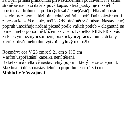
zároveň přináší praktičnost při každodenním používání. Na zadní
straně se nachází další zipová kapsa, která poskytuje diskrétní
prostor na drobnosti, po kterých saháte nejčastěji. Hlavní prostor
uzavíraný zipem nabízí přehledné vnitřní uspořádání s otevřenou i
zipovou kapsičkou, aby měl každý předmět své místo. Nastavitelný
popruh umožňuje nošení přesně podle vašich potřeb – elegantně na
rameni nebo pohodlně křížem skrz tělo. Kabelka RIEKER si vás
získá svým něžným šarmem, praktickým zpracováním a detaily,
které z obyčejného dne vytvoří stylový okamžik.
Rozměry: cca V 23 cm x Š 21 cm x H 3 cm
Vnitřní uspořádání: kabelka není dělená.
Kabelka má délkově nastavitelný popruh, který nelze odepnout.
Maximální délka nastavitelného popruhu je cca 130 cm.
Mohlo by Vás zajímat