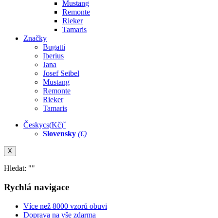
Mustang
Remonte
Rieker
Tamaris
Značky
Bugatti
Iberius
Jana
Josef Seibel
Mustang
Remonte
Rieker
Tamaris
Česky
cs
(
Kč
)
ˇ
Slovensky
(
€
)
X
Hledat: "
"
Rychlá navigace
Více než 8000 vzorů obuvi
Doprava na vše zdarma