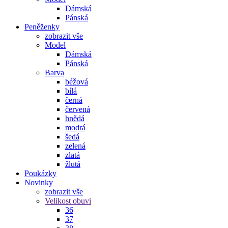
Dámská
Pánská
Peněženky
zobrazit vše
Model
Dámská
Pánská
Barva
béžová
bílá
černá
červená
hnědá
modrá
šedá
zelená
zlatá
žlutá
Poukázky
Novinky
zobrazit vše
Velikost obuvi
36
37