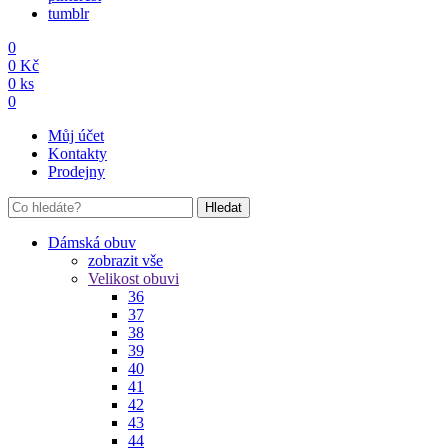
tumblr
0
0
Kč
0
ks
0
Můj účet
Kontakty
Prodejny
Hledat
Dámská obuv
zobrazit vše
Velikost obuvi
36
37
38
39
40
41
42
43
44