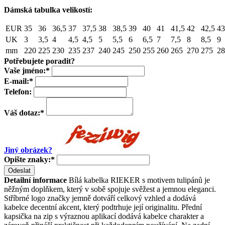
Dámská tabulka velikostí:
EUR
35
36
36,5
37
37,5
38
38,5
39
40
41
41,5
42
42,5
43
UK
3
3,5
4
4,5
4,5
5
5,5
6
6,5
7
7,5
8
8,5
9
mm
220
225
230
235
237
240
245
250
255
260
265
270
275
28
Potřebujete poradit?
Vaše jméno:
*
E-mail:
*
Telefon:
Váš dotaz:
*
Jiný obrázek?
Opište znaky:
*
Odeslat
Detailní informace
Bílá kabelka RIEKER s motivem tulipánů je
něžným doplňkem, který v sobě spojuje svěžest a jemnou eleganci.
Stříbrné logo značky jemně dotváří celkový vzhled a dodává
kabelce decentní akcent, který podtrhuje její originalitu. Přední
kapsička na zip s výraznou aplikací dodává kabelce charakter a