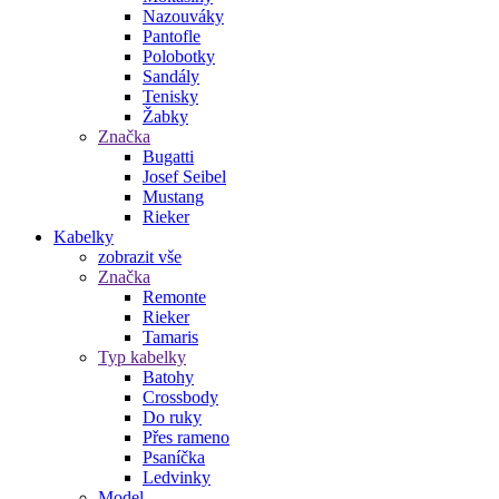
Nazouváky
Pantofle
Polobotky
Sandály
Tenisky
Žabky
Značka
Bugatti
Josef Seibel
Mustang
Rieker
Kabelky
zobrazit vše
Značka
Remonte
Rieker
Tamaris
Typ kabelky
Batohy
Crossbody
Do ruky
Přes rameno
Psaníčka
Ledvinky
Model