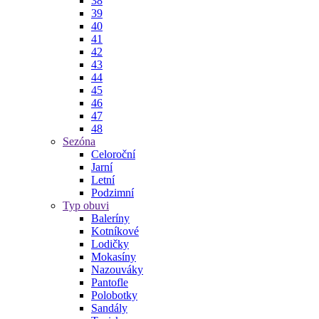
38
39
40
41
42
43
44
45
46
47
48
Sezóna
Celoroční
Jarní
Letní
Podzimní
Typ obuvi
Baleríny
Kotníkové
Lodičky
Mokasíny
Nazouváky
Pantofle
Polobotky
Sandály