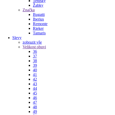
Tenisky
Žabky
Značka
Bugatti
Iberius
Remonte
Rieker
Tamaris
Slevy
zobrazit vše
Velikost obuvi
36
37
38
39
40
41
42
43
44
45
46
47
48
49