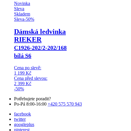
Novinka
Sleva
Skladem
Sleva
-
50
%
Dámská ledvinka
RIEKER
C1926-202/2-202/168
bílá S6
Cena po slevě:
1 199
Kč
Cena před slevou:
2 399
Kč
-50%
Potřebujete poradit?
Po-Pá 8:00-16:00
+420 575 570 943
facebook
twitter
googleplus
pinterest