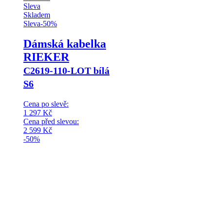
Sleva
Skladem
Sleva
-
50
%
Dámská kabelka
RIEKER
C2619-110-LOT bílá
S6
Cena po slevě:
1 297
Kč
Cena před slevou:
2 599
Kč
-50%