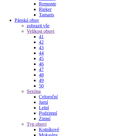
Remonte
Rieker
Tamaris
Pánská obuv
zobrazit vše
Velikost obuvi
41
42
43
44
45
46
47
48
49
50
Sezóna
Celoroční
Jarní
Letní
Podzimní
Zimní
Typ obuvi
Kotníkové
Mokasíny