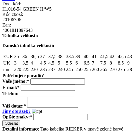
Dod. kód:
H1016-54 GREEN H/W5
Kód zboží:
20106396
Ean:
4061811897643
Tabulka velikostí:
Dámská tabulka velikostí:
EUR
35
36
36,5
37
37,5
38
38,5
39
40
41
41,5
42
42,5
43
UK
3
3,5
4
4,5
4,5
5
5,5
6
6,5
7
7,5
8
8,5
9
mm
220
225
230
235
237
240
245
250
255
260
265
270
275
28
Potřebujete poradit?
Vaše jméno:
*
E-mail:
*
Telefon:
Váš dotaz:
*
Jiný obrázek?
Opište znaky:
*
Odeslat
Detailní informace
Tato kabelka RIEKER v tmavě zelené barvě