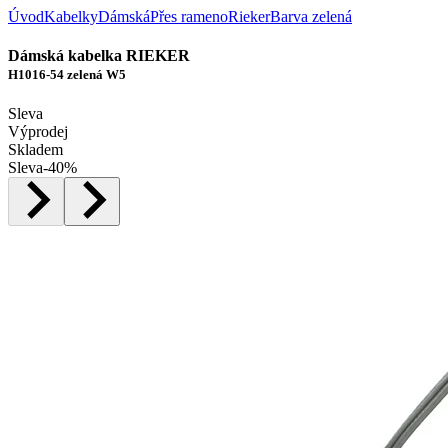
Úvod
Kabelky
Dámská
Přes rameno
Rieker
Barva zelená
Dámská kabelka RIEKER
H1016-54 zelená W5
Sleva
Výprodej
Skladem
Sleva
-
40
%