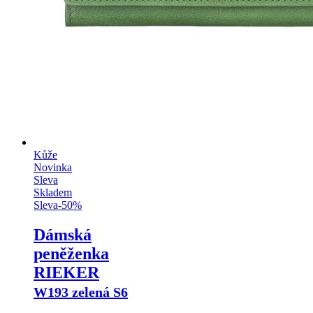
Kůže
Novinka
Sleva
Skladem
Sleva
-
50
%
Dámská
peněženka
RIEKER
W193 zelená S6