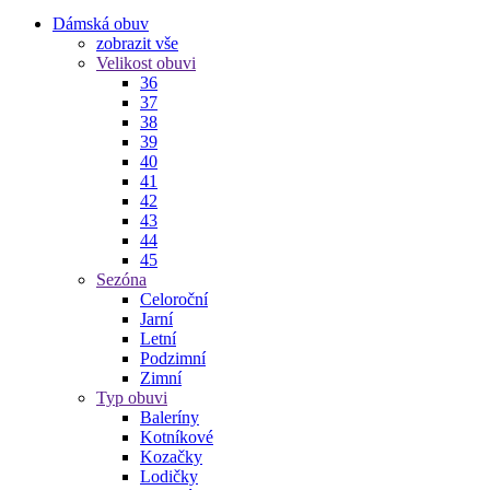
Dámská obuv
zobrazit vše
Velikost obuvi
36
37
38
39
40
41
42
43
44
45
Sezóna
Celoroční
Jarní
Letní
Podzimní
Zimní
Typ obuvi
Baleríny
Kotníkové
Kozačky
Lodičky