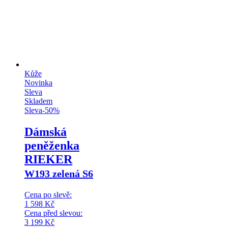
Kůže
Novinka
Sleva
Skladem
Sleva
-
50
%
Dámská
peněženka
RIEKER
W193 zelená S6
Cena po slevě:
1 598
Kč
Cena před slevou:
3 199
Kč