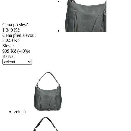
Cena po slevě:
1 340 Kč
Cena před slevou:
2 249 Kč
Sleva:
909 Kč
(
-
40
%
)
Barva:
zelená