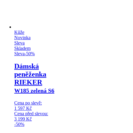
Kůže
Novinka
Sleva
Skladem
Sleva
-
50
%
Dámská
peněženka
RIEKER
W185 zelená S6
Cena po slevě:
1 597
Kč
Cena před slevou:
3 199
Kč
-50%