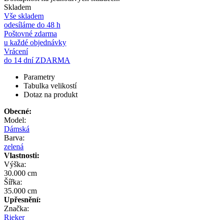
Skladem
Vše skladem
odesíláme do 48 h
Poštovné zdarma
u každé objednávky
Vrácení
do 14 dní ZDARMA
Parametry
Tabulka velikostí
Dotaz na produkt
Obecné:
Model:
Dámská
Barva:
zelená
Vlastnosti:
Výška:
30.000 cm
Šířka:
35.000 cm
Upřesnění:
Značka:
Rieker