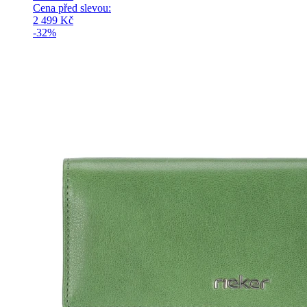
Cena před slevou:
2 499
Kč
-32%