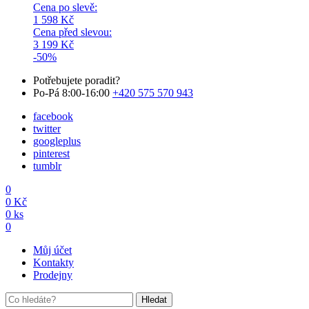
Cena po slevě:
1 598
Kč
Cena před slevou:
3 199
Kč
-50%
Potřebujete poradit?
Po-Pá 8:00-16:00
+420 575 570 943
facebook
twitter
googleplus
pinterest
tumblr
0
0
Kč
0
ks
0
Můj účet
Kontakty
Prodejny
Hledat