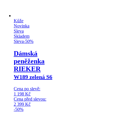
Kůže
Novinka
Sleva
Skladem
Sleva
-
50
%
Dámská
peněženka
RIEKER
W189 zelená S6
Cena po slevě:
1 198
Kč
Cena před slevou:
2 399
Kč
-50%