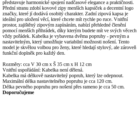
představuje harmonické spojení nadčasové elegance a praktičnosti.
Přední stranu zdobí kovové zipy menších kapsiček a decentní logo
značky, které jí dodává osobitý charakter. Zadní zipová kapsa je
ideální pro uložení věcí, které chcete mít rychle po ruce. Vnitřní
prostor, zajištěný zipovým zapínáním, nabízí přehledné členění
pomocí menších přihrádek, díky kterým budete mít ve svých věcech
vždy pořádek. Kabelka je vybavena dvěma popruhy - pevným a
nastavitelným, který umožňuje variabilní možnosti nošení. Tento
model je skvělou volbou pro ženy, které hledají stylový, ale zároveň
funkční doplněk pro každý den.
Rozměry: cca V 30 cm x Š 35 cm x H 12 cm
Vnitřní uspořádání: Kabelka není dělená.
Kabelka má délkově nastavitelný popruh, který lze odepnout.
Maximální délka nastavitelného popruhu je cca 120 cm.
Délka pevného popruhu pro nošení přes rameno je cca 50 cm.
Doporučujeme