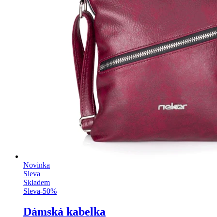
Novinka
Sleva
Skladem
Sleva
-
50
%
Dámská kabelka