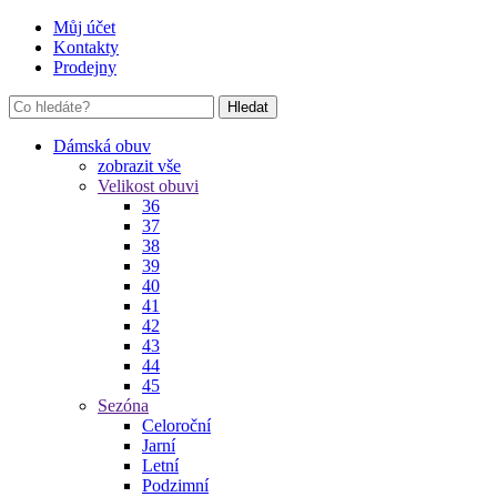
Můj účet
Kontakty
Prodejny
Hledat
Dámská obuv
zobrazit vše
Velikost obuvi
36
37
38
39
40
41
42
43
44
45
Sezóna
Celoroční
Jarní
Letní
Podzimní