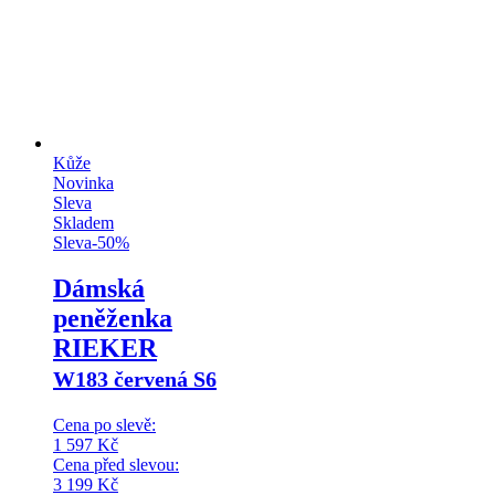
Kůže
Novinka
Sleva
Skladem
Sleva
-
50
%
Dámská
peněženka
RIEKER
W183 červená S6
Cena po slevě:
1 597
Kč
Cena před slevou:
3 199
Kč