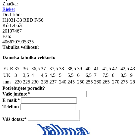
Značka:
Rieker
Dod. kód:
H1031-33 RED F/S6
Kód zboží:
20107467
Ean:
4066707995335
Tabulka velikostí:
Dámská tabulka velikostí:
EUR
35
36
36,5
37
37,5
38
38,5
39
40
41
41,5
42
42,5
43
UK
3
3,5
4
4,5
4,5
5
5,5
6
6,5
7
7,5
8
8,5
9
mm
220
225
230
235
237
240
245
250
255
260
265
270
275
28
Potřebujete poradit?
Vaše jméno:
*
E-mail:
*
Telefon:
Váš dotaz:
*