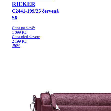
RIEKER
C2441-199/25 červená
S6
Cena po slevě:
1 099
Kč
Cena před slevou:
2 199
Kč
-50%