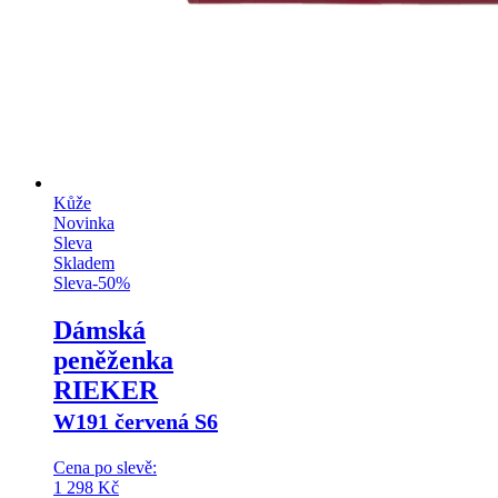
Kůže
Novinka
Sleva
Skladem
Sleva
-
50
%
Dámská
peněženka
RIEKER
W191 červená S6
Cena po slevě:
1 298
Kč