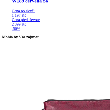
W189 červená S6
Cena po slevě:
1 197
Kč
Cena před slevou:
2 399
Kč
-50%
Mohlo by Vás zajímat