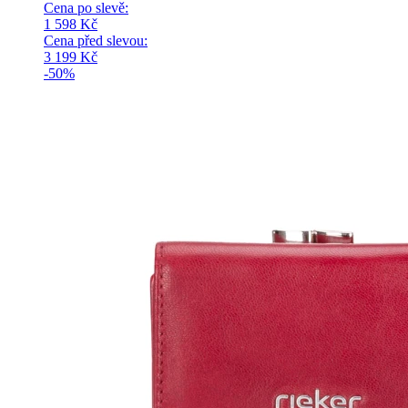
Cena po slevě:
1 598
Kč
Cena před slevou:
3 199
Kč
-50%