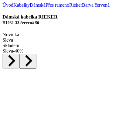
Úvod
Kabelky
Dámská
Přes rameno
Rieker
Barva červená
Dámská kabelka RIEKER
H1031-33 červená S6
Novinka
Sleva
Skladem
Sleva
-
40
%