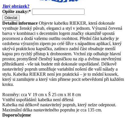
Jiný obrázek?
Opište znaky:
*
Odeslat
Detailní informace
Objevte kabelku RIEKER, která dokonale
vystihuje ženský půvab, eleganci a styl v jednom. Výrazná červená
barva v kombinaci s decentním logem značky okamžitě upoutá
pozornost a dodá vašemu outfitu osobitost. Přední část kabelky je
ozdobena výrazným zipem po celé šířce s nápaditou aplikací, který
ukrývá praktickou kapsičku, zatímco zadní část obsahuje menší
kapsu pro rychlý přístup k drobnostem. Vrchní zip odhaluje hlavní
prostor, promyšleně členěný kapsičkou na zip a dvěma otevřenými
přihrádkami - vše tak budete mít dokonale uspořádané. Délkově
nastavitelný popruh umožňuje variabilní nošení dle vaší nálady a
stylu. Kabelka RIEKER není jen praktická – je to módní kousek,
který si zamilujete a který vám přinese pocit sebevědomí při každém
kroku.
Rozměry: cca V 19 cm x Š 25 cm x H 8 cm
Vnitřní uspořádání: kabelka není dělená
Kabelka má délkově nastavitelný popruh, který nelze odepnout.
Maximální délka nastavitelného popruhu je cca 135 cm.
Doporučujeme