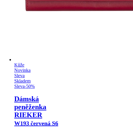
Kůže
Novinka
Sleva
Skladem
Sleva
-
50
%
Dámská
peněženka
RIEKER
W193 červená S6