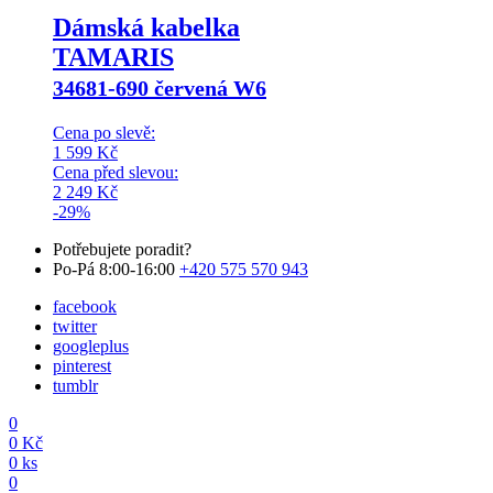
Dámská kabelka
TAMARIS
34681-690 červená W6
Cena po slevě:
1 599
Kč
Cena před slevou:
2 249
Kč
-29%
Potřebujete poradit?
Po-Pá 8:00-16:00
+420 575 570 943
facebook
twitter
googleplus
pinterest
tumblr
0
0
Kč
0
ks
0