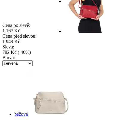
Cena po slevě:
1 167 Kč
Cena před slevou:
1 949 Kč
Sleva:
782 Kč
(
-
40
%
)
Barva:
béžová