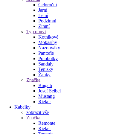
Celoroční
Jarní
Letní
Podzimní
Zimní
Typ obuvi
Kotníkové
Mokasíny
Nazouváky
Pantofle
Polobotky
Sandály
Tenisky
Žabky
Značka
Bugatti
Josef Seibel
Mustang
Rieker
Kabelky
zobrazit vše
Značka
Remonte
Rieker
Tamaris