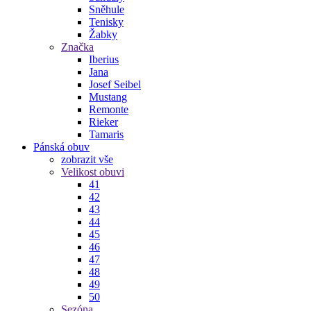
Sněhule
Tenisky
Žabky
Značka
Iberius
Jana
Josef Seibel
Mustang
Remonte
Rieker
Tamaris
Pánská obuv
zobrazit vše
Velikost obuvi
41
42
43
44
45
46
47
48
49
50
Sezóna