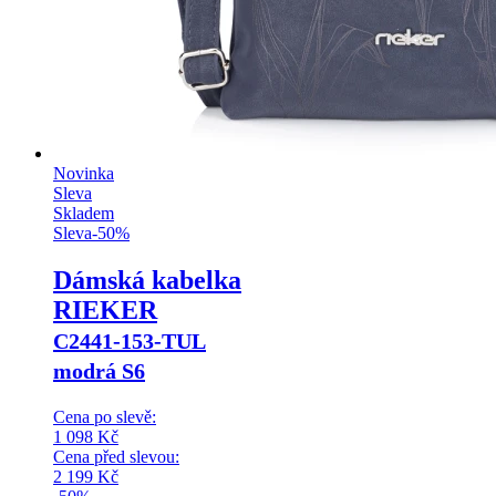
Novinka
Sleva
Skladem
Sleva
-
50
%
Dámská kabelka
RIEKER
C2441-153-TUL
modrá S6
Cena po slevě:
1 098
Kč
Cena před slevou:
2 199
Kč