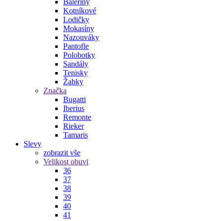
Baleríny
Kotníkové
Lodičky
Mokasíny
Nazouváky
Pantofle
Polobotky
Sandály
Tenisky
Žabky
Značka
Bugatti
Iberius
Remonte
Rieker
Tamaris
Slevy
zobrazit vše
Velikost obuvi
36
37
38
39
40
41