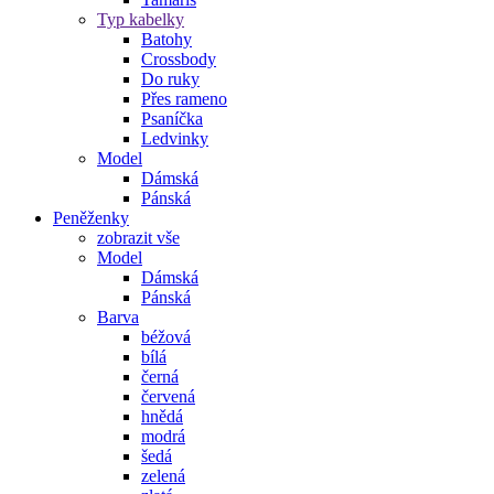
Typ kabelky
Batohy
Crossbody
Do ruky
Přes rameno
Psaníčka
Ledvinky
Model
Dámská
Pánská
Peněženky
zobrazit vše
Model
Dámská
Pánská
Barva
béžová
bílá
černá
červená
hnědá
modrá
šedá
zelená