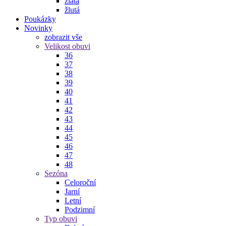
zlatá
žlutá
Poukázky
Novinky
zobrazit vše
Velikost obuvi
36
37
38
39
40
41
42
43
44
45
46
47
48
Sezóna
Celoroční
Jarní
Letní
Podzimní
Typ obuvi