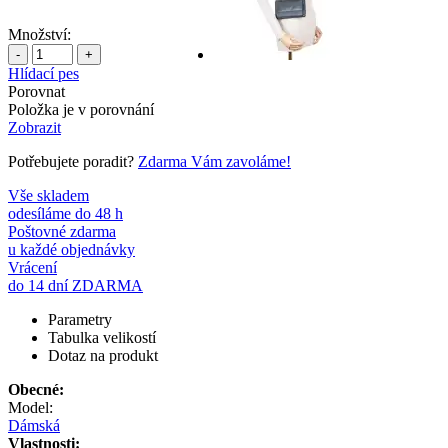
Množství:
-
+
Hlídací pes
Porovnat
Položka je v porovnání
Zobrazit
Potřebujete poradit?
Zdarma Vám zavoláme!
Vše skladem
odesíláme do 48 h
Poštovné zdarma
u každé objednávky
Vrácení
do 14 dní ZDARMA
Parametry
Tabulka velikostí
Dotaz na produkt
Obecné:
Model:
Dámská
Vlastnosti: