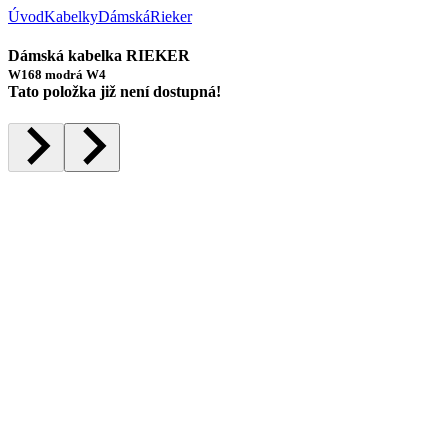
Úvod
Kabelky
Dámská
Rieker
Dámská kabelka RIEKER
W168 modrá W4
Tato položka již není dostupná!