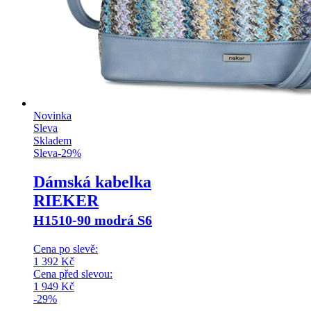
Novinka
Sleva
Skladem
Sleva
-
29
%
Dámská kabelka
RIEKER
H1510-90 modrá S6
Cena po slevě:
1 392
Kč
Cena před slevou:
1 949
Kč
-29%