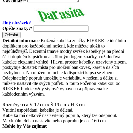
Váš dotaz:
*
Jiný obrázek?
Opište znaky:
*
Odeslat
Detailní informace
Kožená kabelka značky RIEKER je ideálním
doplňkem pro každodenní nošení, kde můžete uložit to
nejdůležitější. Decentní tmavě modrý svršek kabelky je na přední
části doplněn kapsičkou a stříbrným logem značky, což dodává
kabelce elegantní vzhled. Hlavní prostor kabelky, uzavřený zipem,
poskytuje dostatek místa pro uložení bankovek, karet a dalších
nezbytností. Na uložení mincí je k dispozici kapsa se zipem.
Odepínatelný popruh umožňuje variabilitu v nošení a délku si
můžete nastavit dle svých potřeb. S touto koženou kabelkou od
RIEKER budete vždy stylově vybavena a připravena ke
každodenním výzvám.
Rozměry: cca V 12 cm x Š 19 cm x H 3 cm
Vnitřní uspořádání: kabelka je dělená.
Kabelka má délkově nastavitelný popruh, který lze odepnout.
Maximální délka nastavitelného popruhu je cca 160 cm.
Mohlo by Vás zajímat