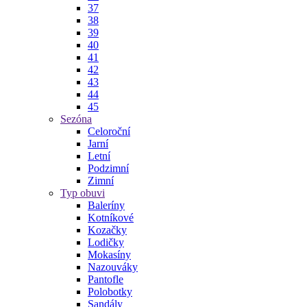
37
38
39
40
41
42
43
44
45
Sezóna
Celoroční
Jarní
Letní
Podzimní
Zimní
Typ obuvi
Baleríny
Kotníkové
Kozačky
Lodičky
Mokasíny
Nazouváky
Pantofle
Polobotky
Sandály