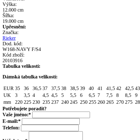
Výška:
12.000 cm
Šířka:
19.000 cm
Upřesnění:
Značka:
Rieker
Dod. kód:
W168-NAVY F/S4
Kód zboží:
20103916
Tabulka velikostí:
Dámská tabulka velikostí:
EUR
35
36
36,5
37
37,5
38
38,5
39
40
41
41,5
42
42,5
43
UK
3
3,5
4
4,5
4,5
5
5,5
6
6,5
7
7,5
8
8,5
9
mm
220
225
230
235
237
240
245
250
255
260
265
270
275
28
Potřebujete poradit?
Vaše jméno:
*
E-mail:
*
Telefon: