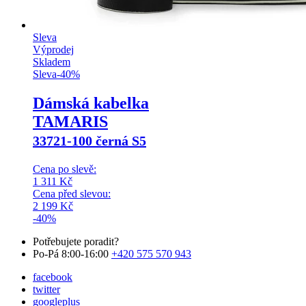
Sleva
Výprodej
Skladem
Sleva
-
40
%
Dámská kabelka
TAMARIS
33721-100 černá S5
Cena po slevě:
1 311
Kč
Cena před slevou:
2 199
Kč
-40%
Potřebujete poradit?
Po-Pá 8:00-16:00
+420 575 570 943
facebook
twitter
googleplus