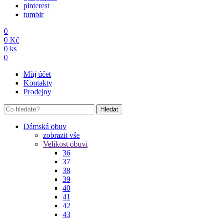
pinterest
tumblr
0
0
Kč
0
ks
0
Můj účet
Kontakty
Prodejny
Hledat
Dámská obuv
zobrazit vše
Velikost obuvi
36
37
38
39
40
41
42
43