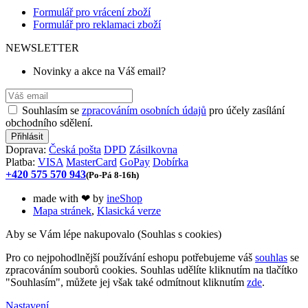
Formulář pro vrácení zboží
Formulář pro reklamaci zboží
NEWSLETTER
Novinky a akce na Váš email?
Souhlasím se
zpracováním osobních údajů
pro účely zasílání
obchodního sdělení.
Doprava:
Česká pošta
DPD
Zásilkovna
Platba:
VISA
MasterCard
GoPay
Dobírka
+420 575 570 943
(Po-Pá 8-16h)
made with
❤
by
ineShop
Mapa stránek
,
Klasická verze
Aby se Vám lépe nakupovalo (Souhlas s cookies)
Pro co nejpohodlnější používání eshopu potřebujeme váš
souhlas
se
zpracováním souborů cookies. Souhlas udělíte kliknutím na tlačítko
"Souhlasím", můžete jej však také odmítnout kliknutím
zde
.
Nastavení