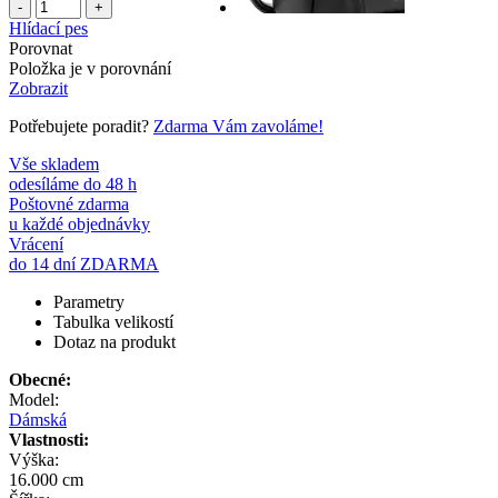
-
+
Hlídací pes
Porovnat
Položka je v porovnání
Zobrazit
Potřebujete poradit?
Zdarma Vám zavoláme!
Vše skladem
odesíláme do 48 h
Poštovné zdarma
u každé objednávky
Vrácení
do 14 dní ZDARMA
Parametry
Tabulka velikostí
Dotaz na produkt
Obecné:
Model:
Dámská
Vlastnosti:
Výška:
16.000 cm