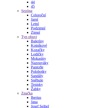
44
45
Sezóna
Celoroční
Jarní
Letní
Podzimní
Zimní
Typ obuvi
Baleríny
Kotníkové
Kozačky
Lodičky
Mokasíny
Nazouváky
Pantofle
Polobotky
Sandály
Sněhule
Tenisky
Žabky
Značka
Iberius
Jana
Josef Seibel