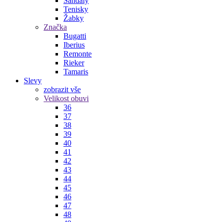
Sandály
Tenisky
Žabky
Značka
Bugatti
Iberius
Remonte
Rieker
Tamaris
Slevy
zobrazit vše
Velikost obuvi
36
37
38
39
40
41
42
43
44
45
46
47
48