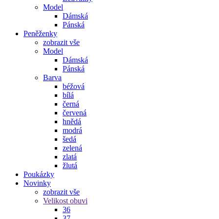
Model
Dámská
Pánská
Peněženky
zobrazit vše
Model
Dámská
Pánská
Barva
béžová
bílá
černá
červená
hnědá
modrá
šedá
zelená
zlatá
žlutá
Poukázky
Novinky
zobrazit vše
Velikost obuvi
36
37