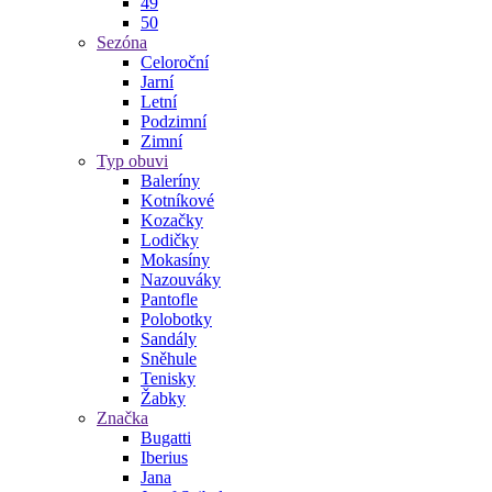
49
50
Sezóna
Celoroční
Jarní
Letní
Podzimní
Zimní
Typ obuvi
Baleríny
Kotníkové
Kozačky
Lodičky
Mokasíny
Nazouváky
Pantofle
Polobotky
Sandály
Sněhule
Tenisky
Žabky
Značka
Bugatti
Iberius
Jana