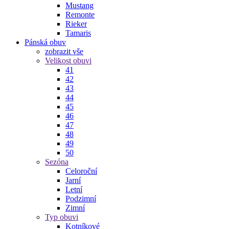
Mustang
Remonte
Rieker
Tamaris
Pánská obuv
zobrazit vše
Velikost obuvi
41
42
43
44
45
46
47
48
49
50
Sezóna
Celoroční
Jarní
Letní
Podzimní
Zimní
Typ obuvi
Kotníkové