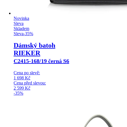
Novinka
Sleva
Skladem
Sleva
-
35
%
Dámský batoh
RIEKER
C2415-168/19 černá S6
Cena po slevě:
1 698
Kč
Cena před slevou:
2 599
Kč
-35%