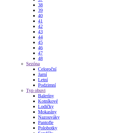
38
39
40
41
42
43
44
45
46
47
48
Sezóna
Celoroční
Jarní
Letní
Podzimní
Typ obuvi
Baleríny
Kotníkové
Lodičky
Mokasíny
Nazouváky
Pantofle
Polobotky