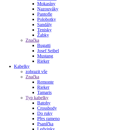
Mokasíny
Nazouváky
Pantofle
Polobotky
Sandály
Tenisky
Žabky
Značka
Bugatti
Josef Seibel
Mustang
Rieker
Kabelky
zobrazit vše
Značka
Remonte
Rieker
Tamaris
Typ kabelky
Batohy
Crossbody
Do ruky
Přes rameno
Psaníčka
Ledvinky