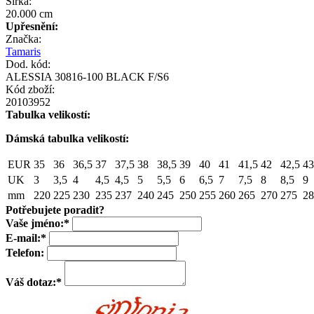
Šířka:
20.000 cm
Upřesnění:
Značka:
Tamaris
Dod. kód:
ALESSIA 30816-100 BLACK F/S6
Kód zboží:
20103952
Tabulka velikostí:
Dámská tabulka velikostí:
EUR
35
36
36,5
37
37,5
38
38,5
39
40
41
41,5
42
42,5
43
UK
3
3,5
4
4,5
4,5
5
5,5
6
6,5
7
7,5
8
8,5
9
mm
220
225
230
235
237
240
245
250
255
260
265
270
275
28
Potřebujete poradit?
Vaše jméno:
*
E-mail:
*
Telefon:
Váš dotaz:
*