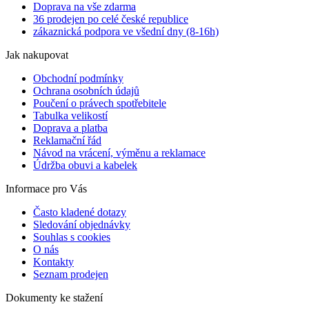
Doprava na vše zdarma
36 prodejen po celé české republice
zákaznická podpora ve všední dny (8-16h)
Jak nakupovat
Obchodní podmínky
Ochrana osobních údajů
Poučení o právech spotřebitele
Tabulka velikostí
Doprava a platba
Reklamační řád
Návod na vrácení, výměnu a reklamace
Údržba obuvi a kabelek
Informace pro Vás
Často kladené dotazy
Sledování objednávky
Souhlas s cookies
O nás
Kontakty
Seznam prodejen
Dokumenty ke stažení