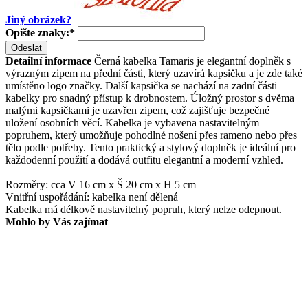
Jiný obrázek?
Opište znaky:
*
Odeslat
Detailní informace
Černá kabelka Tamaris je elegantní doplněk s
výrazným zipem na přední části, který uzavírá kapsičku a je zde také
umístěno logo značky. Další kapsička se nachází na zadní části
kabelky pro snadný přístup k drobnostem. Úložný prostor s dvěma
malými kapsičkami je uzavřen zipem, což zajišťuje bezpečné
uložení osobních věcí. Kabelka je vybavena nastavitelným
popruhem, který umožňuje pohodlné nošení přes rameno nebo přes
tělo podle potřeby. Tento praktický a stylový doplněk je ideální pro
každodenní použití a dodává outfitu elegantní a moderní vzhled.
Rozměry: cca V 16 cm x Š 20 cm x H 5 cm
Vnitřní uspořádání: kabelka není dělená
Kabelka má délkově nastavitelný popruh, který nelze odepnout.
Mohlo by Vás zajímat