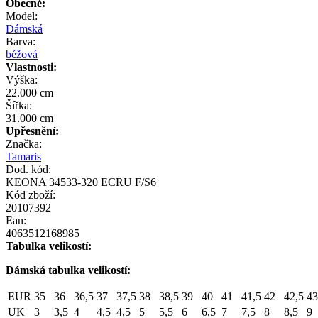
Obecné:
Model:
Dámská
Barva:
béžová
Vlastnosti:
Výška:
22.000 cm
Šířka:
31.000 cm
Upřesnění:
Značka:
Tamaris
Dod. kód:
KEONA 34533-320 ECRU F/S6
Kód zboží:
20107392
Ean:
4063512168985
Tabulka velikostí:
Dámská tabulka velikostí:
EUR
35
36
36,5
37
37,5
38
38,5
39
40
41
41,5
42
42,5
43
UK
3
3,5
4
4,5
4,5
5
5,5
6
6,5
7
7,5
8
8,5
9