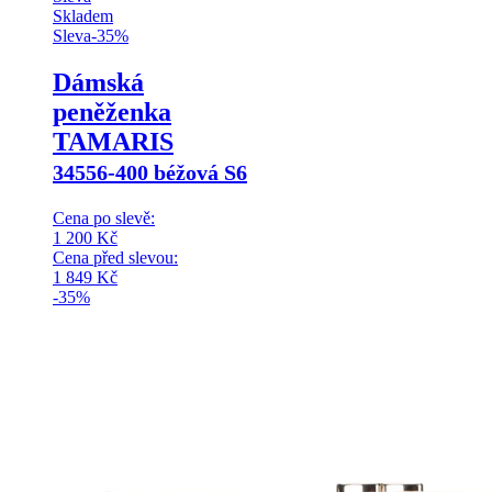
Skladem
Sleva
-
35
%
Dámská
peněženka
TAMARIS
34556-400 béžová S6
Cena po slevě:
1 200
Kč
Cena před slevou:
1 849
Kč
-35%