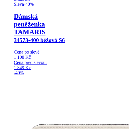
Sleva
-
40
%
Dámská
peněženka
TAMARIS
34573-400 béžová S6
Cena po slevě:
1 108
Kč
Cena před slevou:
1 849
Kč
-40%