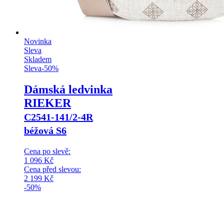
Novinka
Sleva
Skladem
Sleva
-
50
%
Dámská ledvinka
RIEKER
C2541-141/2-4R
béžová S6
Cena po slevě:
1 096
Kč
Cena před slevou:
2 199
Kč
-50%