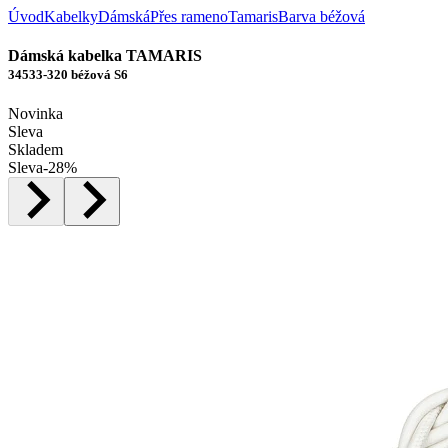
Úvod
Kabelky
Dámská
Přes rameno
Tamaris
Barva béžová
Dámská kabelka TAMARIS
34533-320 béžová S6
Novinka
Sleva
Skladem
Sleva
-
28
%