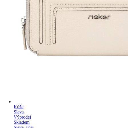
Kůže
Sleva
Výprodej
Skladem
Sleva
-
37
%