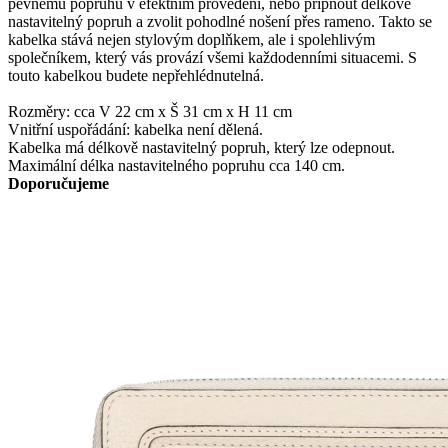
pevnému popruhu v efektním provedení, nebo připnout délkově
nastavitelný popruh a zvolit pohodlné nošení přes rameno. Takto se
kabelka stává nejen stylovým doplňkem, ale i spolehlivým
společníkem, který vás provází všemi každodenními situacemi. S
touto kabelkou budete nepřehlédnutelná.
Rozměry: cca V 22 cm x Š 31 cm x H 11 cm
Vnitřní uspořádání: kabelka není dělená.
Kabelka má délkově nastavitelný popruh, který lze odepnout.
Maximální délka nastavitelného popruhu cca 140 cm.
Doporučujeme