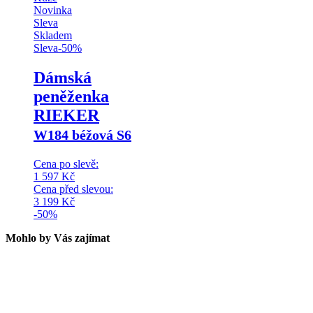
Novinka
Sleva
Skladem
Sleva
-
50
%
Dámská
peněženka
RIEKER
W184 béžová S6
Cena po slevě:
1 597
Kč
Cena před slevou:
3 199
Kč
-50%
Mohlo by Vás zajímat