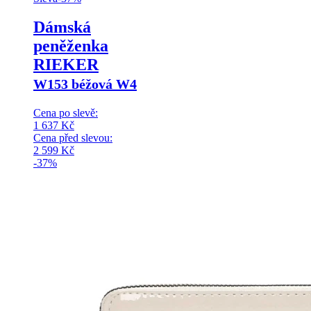
Dámská
peněženka
RIEKER
W153 béžová W4
Cena po slevě:
1 637
Kč
Cena před slevou:
2 599
Kč
-37%