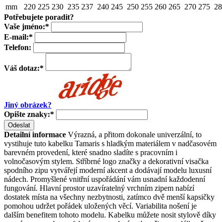
mm
220
225
230
235
237
240
245
250
255
260
265
270
275
28
Potřebujete poradit?
Vaše jméno:
*
E-mail:
*
Telefon:
Váš dotaz:
*
Jiný obrázek?
Opište znaky:
*
Odeslat
Detailní informace
Výrazná, a přitom dokonale univerzální, to
vystihuje tuto kabelku Tamaris s hladkým materiálem v nadčasovém
barevném provedení, které snadno sladíte s pracovním i
volnočasovým stylem. Stříbrné logo značky a dekorativní visačka
spodního zipu vytvářejí moderní akcent a dodávají modelu luxusní
nádech. Promyšlené vnitřní uspořádání vám usnadní každodenní
fungování. Hlavní prostor uzavíratelný vrchním zipem nabízí
dostatek místa na všechny nezbytnosti, zatímco dvě menší kapsičky
pomohou udržet pořádek uložených věcí. Variabilita nošení je
dalším benefitem tohoto modelu. Kabelku můžete nosit stylově díky