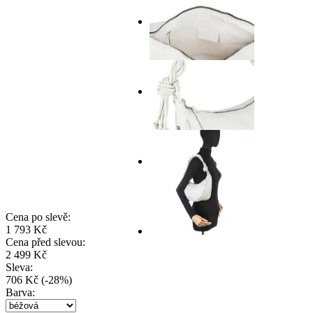
Cena po slevě:
1 793 Kč
Cena před slevou:
2 499 Kč
Sleva:
706 Kč
(
-
28
%
)
Barva: