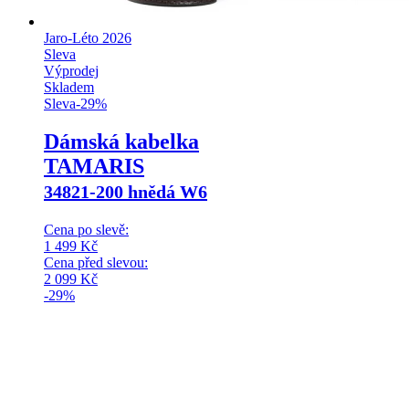
Jaro-Léto 2026
Sleva
Výprodej
Skladem
Sleva
-
29
%
Dámská kabelka
TAMARIS
34821-200 hnědá W6
Cena po slevě:
1 499
Kč
Cena před slevou:
2 099
Kč
-29%