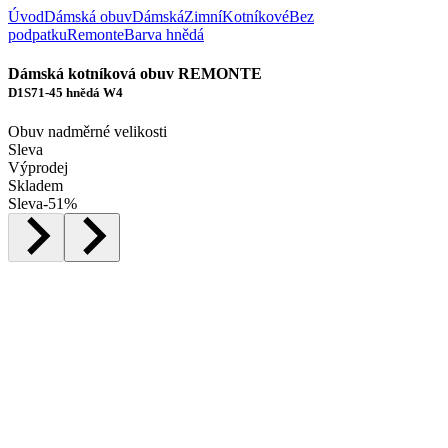
Úvod
Dámská obuv
Dámská
Zimní
Kotníkové
Bez
podpatku
Remonte
Barva hnědá
Dámská kotníková obuv REMONTE
D1S71-45 hnědá W4
Obuv nadměrné velikosti
Sleva
Výprodej
Skladem
Sleva
-
51
%