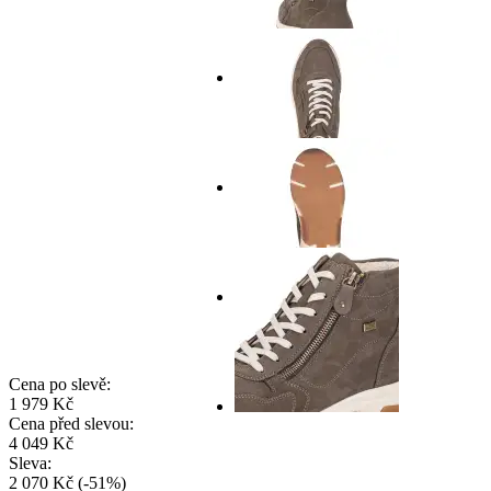
Cena po slevě:
1 979 Kč
Cena před slevou:
4 049 Kč
Sleva:
2 070 Kč
(
-
51
%
)