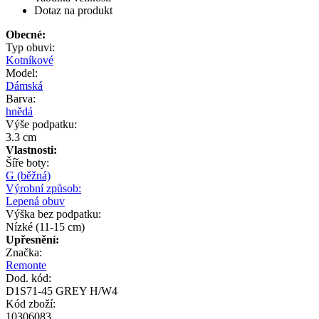
Dotaz na produkt
Obecné:
Typ obuvi:
Kotníkové
Model:
Dámská
Barva:
hnědá
Výše podpatku:
3.3 cm
Vlastnosti:
Šíře boty:
G (běžná)
Výrobní způsob:
Lepená obuv
Výška bez podpatku:
Nízké (11-15 cm)
Upřesnění:
Značka:
Remonte
Dod. kód:
D1S71-45 GREY H/W4
Kód zboží:
10306083