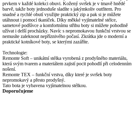
prvkem v každé kolekci obuvi. Kožený svršek je v tmavě hnědé
barvě, takže boty jednoduše sladíte s jakýmkoliv outfitem. Pro
snadné a rychlé obutí využijte praktický zip a pak si je můžete
utáhnout i pomocí tkaniček. Díky měkké vyjímatelné stélce,
sametové podšívce a komfortnímu střihu boty si můžete pohodlně
užívat i delší procházky. Navíc s nepromokavou funkční vrstvou se
nemusíte zaleknout nepříznivého počasí. Zkrátka jde o moderní a
praktické kotníkové boty, se kterými zazáříte.
Technologie:
Remonte Soft – unikátní stélka vyrobená z prodyšného materiálu,
která svým tvarem a materiálem zajistí pocit pohodlí při celodenním
nošení.
Remonte TEX – funkční vrstva, díky které je svršek boty
nepromokavý a přesto prodyšný.
Tato bota je vybavena vyjímatelnou stélkou.
Doporučujeme