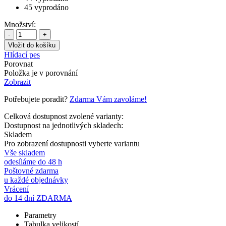
45
vyprodáno
Množství:
-
+
Hlídací pes
Porovnat
Položka je v porovnání
Zobrazit
Potřebujete poradit?
Zdarma Vám zavoláme!
Celková dostupnost zvolené varianty:
Dostupnost na jednotlivých skladech:
Skladem
Pro zobrazení dostupnosti vyberte variantu
Vše skladem
odesíláme do 48 h
Poštovné zdarma
u každé objednávky
Vrácení
do 14 dní ZDARMA
Parametry
Tabulka velikostí