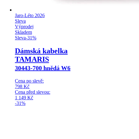
Jaro-Léto 2026
Sleva
Výprodej
Skladem
Sleva
-
31
%
Dámská kabelka
TAMARIS
30443-700 hnědá W6
Cena po slevě:
798
Kč
Cena před slevou:
1 149
Kč
-31%