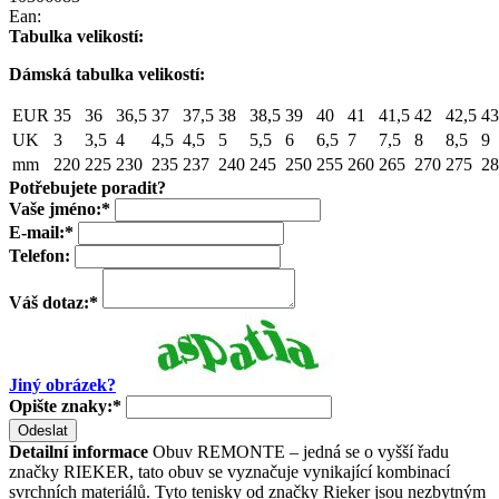
Ean:
Tabulka velikostí:
Dámská tabulka velikostí:
EUR
35
36
36,5
37
37,5
38
38,5
39
40
41
41,5
42
42,5
43
UK
3
3,5
4
4,5
4,5
5
5,5
6
6,5
7
7,5
8
8,5
9
mm
220
225
230
235
237
240
245
250
255
260
265
270
275
28
Potřebujete poradit?
Vaše jméno:
*
E-mail:
*
Telefon:
Váš dotaz:
*
Jiný obrázek?
Opište znaky:
*
Odeslat
Detailní informace
Obuv REMONTE – jedná se o vyšší řadu
značky RIEKER, tato obuv se vyznačuje vynikající kombinací
svrchních materiálů. Tyto tenisky od značky Rieker jsou nezbytným