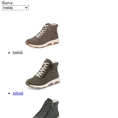
Barva:
hnědá
zelená