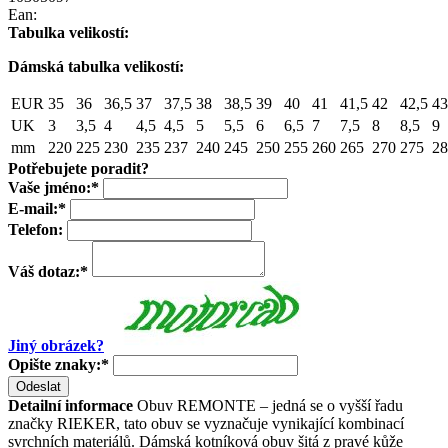
Ean:
Tabulka velikostí:
Dámská tabulka velikostí:
EUR
35
36
36,5
37
37,5
38
38,5
39
40
41
41,5
42
42,5
43
UK
3
3,5
4
4,5
4,5
5
5,5
6
6,5
7
7,5
8
8,5
9
mm
220
225
230
235
237
240
245
250
255
260
265
270
275
28
Potřebujete poradit?
Vaše jméno:
*
E-mail:
*
Telefon:
Váš dotaz:
*
Jiný obrázek?
Opište znaky:
*
Odeslat
Detailní informace
Obuv REMONTE – jedná se o vyšší řadu
značky RIEKER, tato obuv se vyznačuje vynikající kombinací
svrchních materiálů. Dámská kotníková obuv šitá z pravé kůže