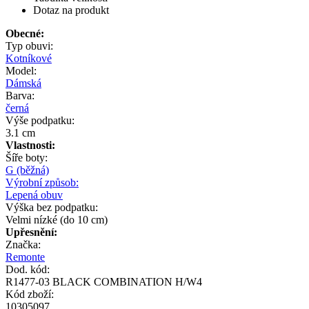
Dotaz na produkt
Obecné:
Typ obuvi:
Kotníkové
Model:
Dámská
Barva:
černá
Výše podpatku:
3.1 cm
Vlastnosti:
Šíře boty:
G (běžná)
Výrobní způsob:
Lepená obuv
Výška bez podpatku:
Velmi nízké (do 10 cm)
Upřesnění:
Značka:
Remonte
Dod. kód:
R1477-03 BLACK COMBINATION H/W4
Kód zboží:
10305097