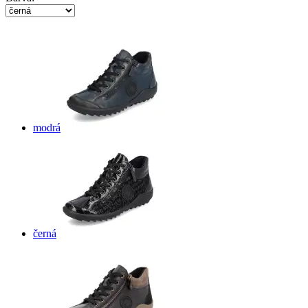
modrá
černá