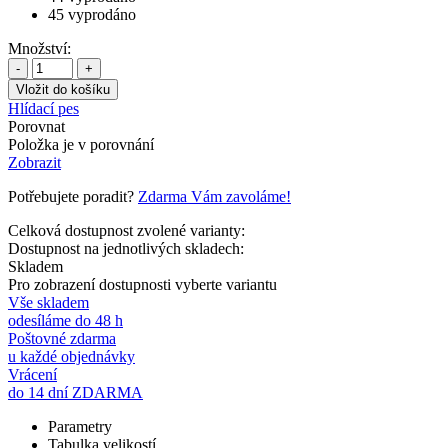
45
vyprodáno
Množství:
-
+
Hlídací pes
Porovnat
Položka je v porovnání
Zobrazit
Potřebujete poradit?
Zdarma Vám zavoláme!
Celková dostupnost zvolené varianty:
Dostupnost na jednotlivých skladech:
Skladem
Pro zobrazení dostupnosti vyberte variantu
Vše skladem
odesíláme do 48 h
Poštovné zdarma
u každé objednávky
Vrácení
do 14 dní ZDARMA
Parametry
Tabulka velikostí