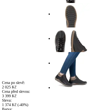
Cena po slevě:
2 025 Kč
Cena před slevou:
3 399 Kč
Sleva:
1 374 Kč
(
-
40
%
)
Barva: