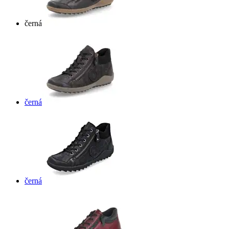
černá
černá
černá