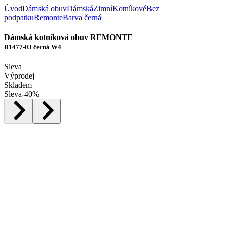
Úvod
Dámská obuv
Dámská
Zimní
Kotníkové
Bez
podpatku
Remonte
Barva černá
Dámská kotníková obuv REMONTE
R1477-03 černá W4
Sleva
Výprodej
Skladem
Sleva
-
40
%