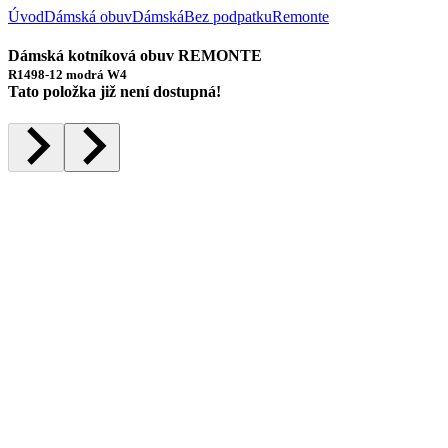
Úvod
Dámská obuv
Dámská
Bez podpatku
Remonte
Dámská kotníková obuv REMONTE
R1498-12 modrá W4
Tato položka již není dostupná!