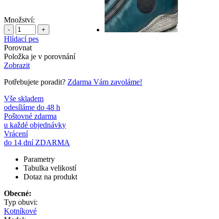
Množství:
-
+
Hlídací pes
Porovnat
Položka je v porovnání
Zobrazit
Potřebujete poradit?
Zdarma Vám zavoláme!
Vše skladem
odesíláme do 48 h
Poštovné zdarma
u každé objednávky
Vrácení
do 14 dní ZDARMA
Parametry
Tabulka velikostí
Dotaz na produkt
Obecné:
Typ obuvi:
Kotníkové