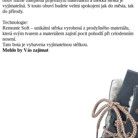
obuv mírně zateplená příjemným materiálem a měkká stélka je
vyjímatelná. S touto obuví budete velmi spokojeni jak do města, tak
do přírody.
Technologie:
Remonte Soft – unikátní stěrka vyrobená z prodyšného materiálu,
která svým tvarem a materiálem zajistí pocit pohodlí při celodenním
nosení.
Tato bota je vybavena vyjímatelnou stélkou.
Mohlo by Vás zajímat