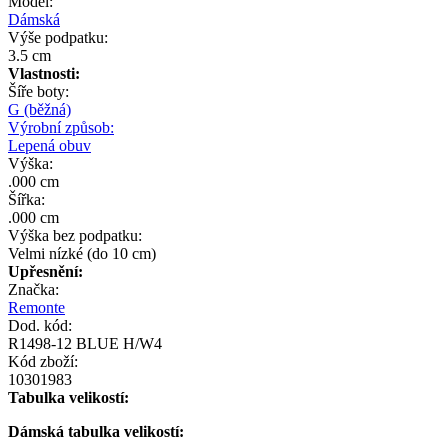
Model:
Dámská
Výše podpatku:
3.5 cm
Vlastnosti:
Šíře boty:
G (běžná)
Výrobní způsob:
Lepená obuv
Výška:
.000 cm
Šířka:
.000 cm
Výška bez podpatku:
Velmi nízké (do 10 cm)
Upřesnění:
Značka:
Remonte
Dod. kód:
R1498-12 BLUE H/W4
Kód zboží:
10301983
Tabulka velikostí:
Dámská tabulka velikostí: