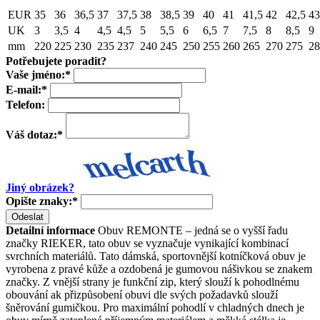
EUR
35
36
36,5
37
37,5
38
38,5
39
40
41
41,5
42
42,5
43
UK
3
3,5
4
4,5
4,5
5
5,5
6
6,5
7
7,5
8
8,5
9
mm
220
225
230
235
237
240
245
250
255
260
265
270
275
28
Potřebujete poradit?
Vaše jméno:
*
E-mail:
*
Telefon:
Váš dotaz:
*
Jiný obrázek?
Opište znaky:
*
Odeslat
Detailní informace
Obuv REMONTE – jedná se o vyšší řadu
značky RIEKER, tato obuv se vyznačuje vynikající kombinací
svrchních materiálů. Tato dámská, sportovnější kotníčková obuv je
vyrobena z pravé kůže a ozdobená je gumovou nášivkou se znakem
značky. Z vnější strany je funkční zip, který slouží k pohodlnému
obouvání ak přizpůsobení obuvi dle svých požadavků slouží
šněrování gumičkou. Pro maximální pohodlí v chladných dnech je