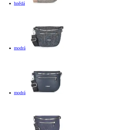
hnědá
modrá
modrá