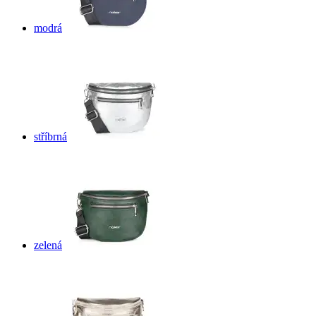
modrá
stříbrná
zelená