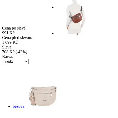
Cena po slevě:
991 Kč
Cena před slevou:
1 699 Kč
Sleva:
708 Kč
(
-
42
%
)
Barva:
béžová