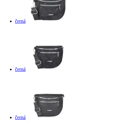
černá
černá
černá