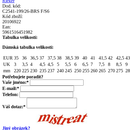
Rieker
Dod. kód:
C2541-199/26-BRS F/S6
Kód zboží:
20106922
Ean:
5961516451982
Tabulka velikostí:
Dámská tabulka velikostí:
EUR
35
36
36,5
37
37,5
38
38,5
39
40
41
41,5
42
42,5
43
UK
3
3,5
4
4,5
4,5
5
5,5
6
6,5
7
7,5
8
8,5
9
mm
220
225
230
235
237
240
245
250
255
260
265
270
275
28
Potřebujete poradit?
Vaše jméno:
*
E-mail:
*
Telefon:
Váš dotaz:
*
Jiný obrázek?