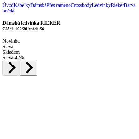
Úvod
Kabelky
Dámská
Přes rameno
Crossbody
Ledvinky
Rieker
Barva
hnědá
Dámská ledvinka RIEKER
C2541-199/26 hnědá S6
Novinka
Sleva
Skladem
Sleva
-
42
%