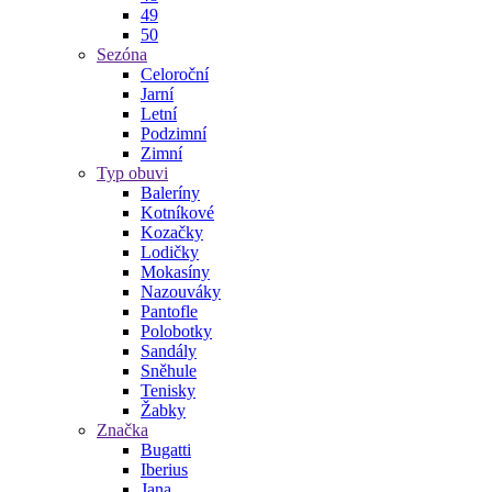
49
50
Sezóna
Celoroční
Jarní
Letní
Podzimní
Zimní
Typ obuvi
Baleríny
Kotníkové
Kozačky
Lodičky
Mokasíny
Nazouváky
Pantofle
Polobotky
Sandály
Sněhule
Tenisky
Žabky
Značka
Bugatti
Iberius
Jana