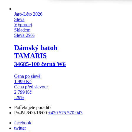
Jaro-Léto 2026
Sleva
Výprodej
Skladem
Sleva
-
29
%
Dámský batoh
TAMARIS
34685-100 černá W6
Cena po slevě:
1 999
Kč
Cena před slevou:
2 799
Kč
-29%
Potřebujete poradit?
Po-Pá 8:00-16:00
+420 575 570 943
facebook
twitter