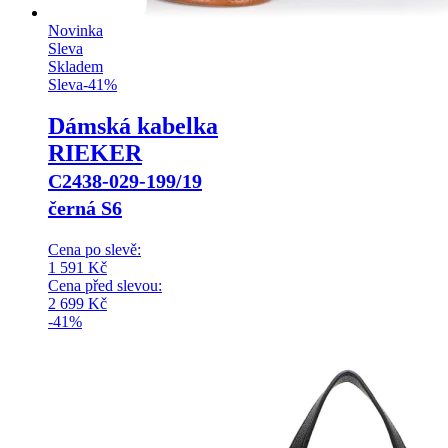
Novinka
Sleva
Skladem
Sleva
-
41
%
Dámská kabelka
RIEKER
C2438-029-199/19
černá S6
Cena po slevě:
1 591
Kč
Cena před slevou:
2 699
Kč
-41%