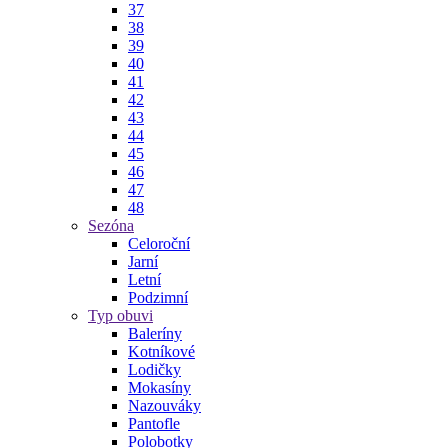
37
38
39
40
41
42
43
44
45
46
47
48
Sezóna
Celoroční
Jarní
Letní
Podzimní
Typ obuvi
Baleríny
Kotníkové
Lodičky
Mokasíny
Nazouváky
Pantofle
Polobotky