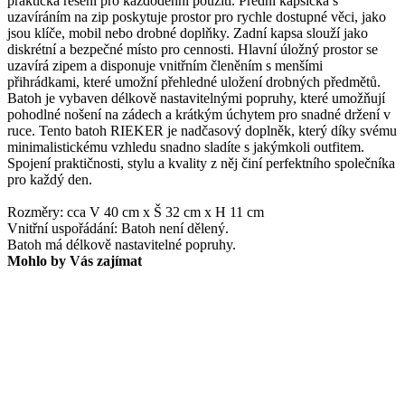
praktická řešení pro každodenní použití. Přední kapsička s
uzavíráním na zip poskytuje prostor pro rychle dostupné věci, jako
jsou klíče, mobil nebo drobné doplňky. Zadní kapsa slouží jako
diskrétní a bezpečné místo pro cennosti. Hlavní úložný prostor se
uzavírá zipem a disponuje vnitřním členěním s menšími
přihrádkami, které umožní přehledné uložení drobných předmětů.
Batoh je vybaven délkově nastavitelnými popruhy, které umožňují
pohodlné nošení na zádech a krátkým úchytem pro snadné držení v
ruce. Tento batoh RIEKER je nadčasový doplněk, který díky svému
minimalistickému vzhledu snadno sladíte s jakýmkoli outfitem.
Spojení praktičnosti, stylu a kvality z něj činí perfektního společníka
pro každý den.
Rozměry: cca V 40 cm x Š 32 cm x H 11 cm
Vnitřní uspořádání: Batoh není dělený.
Batoh má délkově nastavitelné popruhy.
Mohlo by Vás zajímat