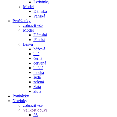
Ledvinky
Model
Dámská
Pánská
Peněženky
zobrazit vše
Model
Dámská
Pánská
Barva
béžová
bílá
černá
červená
hnědá
modrá
šedá
zelená
zlatá
žlutá
Poukázky
Novinky
zobrazit vše
Velikost obuvi
36