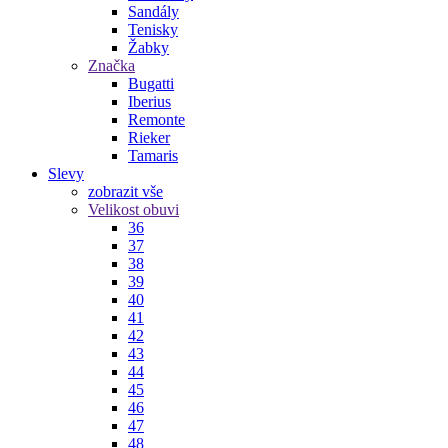
Sandály
Tenisky
Žabky
Značka
Bugatti
Iberius
Remonte
Rieker
Tamaris
Slevy
zobrazit vše
Velikost obuvi
36
37
38
39
40
41
42
43
44
45
46
47
48