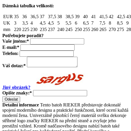
Dámská tabulka velikostí:
EUR
35
36
36,5
37
37,5
38
38,5
39
40
41
41,5
42
42,5
43
UK
3
3,5
4
4,5
4,5
5
5,5
6
6,5
7
7,5
8
8,5
9
mm
220
225
230
235
237
240
245
250
255
260
265
270
275
28
Potřebujete poradit?
Vaše jméno:
*
E-mail:
*
Telefon:
Váš dotaz:
*
Jiný obrázek?
Opište znaky:
*
Odeslat
Detailní informace
Tento batoh RIEKER představuje dokonalé
spojení moderního designu a praktické funkčnosti, které ocení každá
moderní žena. Univerzálně působící černý materiál svršku dekoruje
stříbrné logo značky RIEKER na přední straně a zvyšuje jeho
prestižní vzhled. Kromě nadčasového designu nabízí batoh také