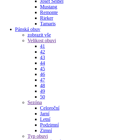
Josef Seibel
Mustang
Remonte
Rieker
Tamaris
Pánská obuv
zobrazit vše
Velikost obuvi
41
42
43
44
45
46
47
48
49
50
Sezóna
Celoroční
Jarní
Letní
Podzimní
Zimní
Typ obuvi