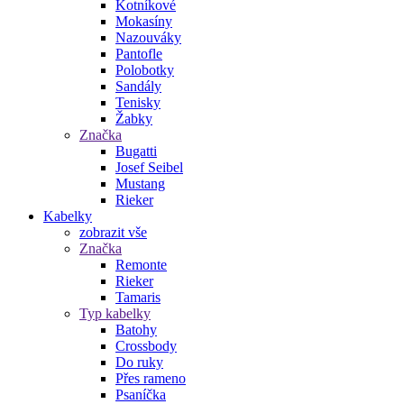
Kotníkové
Mokasíny
Nazouváky
Pantofle
Polobotky
Sandály
Tenisky
Žabky
Značka
Bugatti
Josef Seibel
Mustang
Rieker
Kabelky
zobrazit vše
Značka
Remonte
Rieker
Tamaris
Typ kabelky
Batohy
Crossbody
Do ruky
Přes rameno
Psaníčka