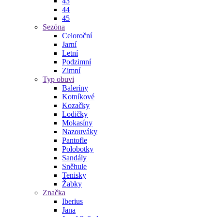
43
44
45
Sezóna
Celoroční
Jarní
Letní
Podzimní
Zimní
Typ obuvi
Baleríny
Kotníkové
Kozačky
Lodičky
Mokasíny
Nazouváky
Pantofle
Polobotky
Sandály
Sněhule
Tenisky
Žabky
Značka
Iberius
Jana