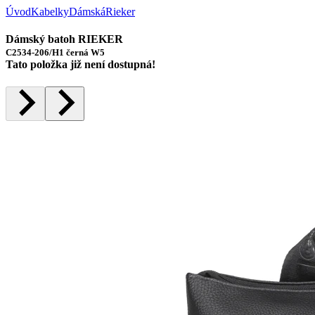
Úvod
Kabelky
Dámská
Rieker
Dámský batoh RIEKER
C2534-206/H1 černá W5
Tato položka již není dostupná!