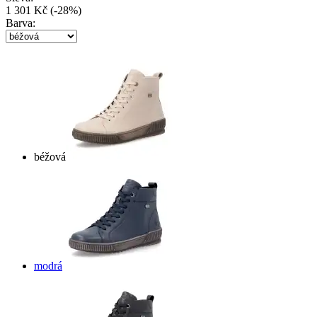
1 301 Kč
(
-
28
%
)
Barva:
béžová
modrá