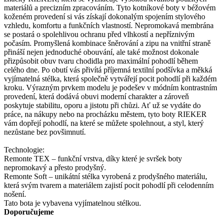
materiálů a precizním zpracováním. Tyto kotníkové boty v béžovém
koženém provedení si vás získají dokonalým spojením stylového
vzhledu, komfortu a funkčních vlastností. Nepromokavá membrána
se postará o spolehlivou ochranu před vlhkostí a nepříznivým
počasím. Promyšlená kombinace šněrování a zipu na vnitřní straně
přináší nejen jednoduché obouvání, ale také možnost dokonale
přizpůsobit obuv tvaru chodidla pro maximální pohodlí během
celého dne. Po obutí vás přivítá příjemná textilní podšívka a měkká
vyjímatelná stélka, která společně vytvářejí pocit pohodlí při každém
kroku. Výrazným prvkem modelu je podešev v módním kontrastním
provedení, která dodává obuvi moderní charakter a zároveň
poskytuje stabilitu, oporu a jistotu při chůzi. Ať už se vydáte do
práce, na nákupy nebo na procházku městem, tyto boty RIEKER
vám dopřejí pohodlí, na které se můžete spolehnout, a styl, který
nezůstane bez povšimnutí.
Technologie:
Remonte TEX – funkční vrstva, díky které je svršek boty
nepromokavý a přesto prodyšný.
Remonte Soft – unikátní stélka vyrobená z prodyšného materiálu,
která svým tvarem a materiálem zajistí pocit pohodlí při celodenním
nošení.
Tato bota je vybavena vyjímatelnou stélkou.
Doporučujeme