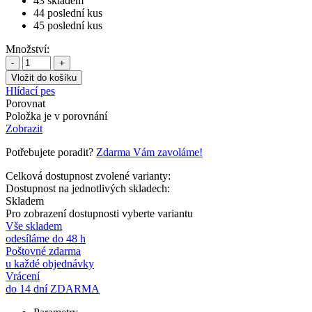
43
skladem
44
poslední kus
45
poslední kus
Množství:
-
+
Hlídací pes
Porovnat
Položka je v porovnání
Zobrazit
Potřebujete poradit?
Zdarma Vám zavoláme!
Celková dostupnost zvolené varianty:
Dostupnost na jednotlivých skladech:
Skladem
Pro zobrazení dostupnosti vyberte variantu
Vše skladem
odesíláme do 48 h
Poštovné zdarma
u každé objednávky
Vrácení
do 14 dní ZDARMA