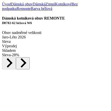
Úvod
Dámská obuv
Dámská
Zimní
Kotníkové
Bez
podpatku
Remonte
Barva béžová
Dámská kotníková obuv REMONTE
D0782-62 béžová W6
Obuv nadměrné velikosti
Jaro-Léto 2026
Sleva
Výprodej
Skladem
Sleva
-
28
%