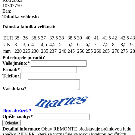
Kód zboží:
10307750
Ean:
Tabulka velikostí:
Dámská tabulka velikostí:
EUR
35
36
36,5
37
37,5
38
38,5
39
40
41
41,5
42
42,5
43
UK
3
3,5
4
4,5
4,5
5
5,5
6
6,5
7
7,5
8
8,5
9
mm
220
225
230
235
237
240
245
250
255
260
265
270
275
28
Potřebujete poradit?
Vaše jméno:
*
E-mail:
*
Telefon:
Váš dotaz:
*
Jiný obrázek?
Opište znaky:
*
Odeslat
Detailní informace
Obuv REMONTE představuje prémiovou řadu
značky RIEKER, která se vyznačuje vysokou kvalitou použitých