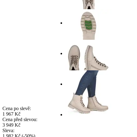
Cena po slevě:
1 967 Kč
Cena před slevou:
3 949 Kč
Sleva:
1 982 Kč
(
-
50
%
)