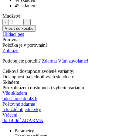
44
skladem
45
skladem
Množství:
-
+
Hlídací pes
Porovnat
Položka je v porovnání
Zobrazit
Potřebujete poradit?
Zdarma Vám zavoláme!
Celková dostupnost zvolené varianty:
Dostupnost na jednotlivých skladech:
Skladem
Pro zobrazení dostupnosti vyberte variantu
Vše skladem
odesíláme do 48 h
Poštovné zdarma
u každé objednávky
Vrácení
do 14 dní ZDARMA
Parametry