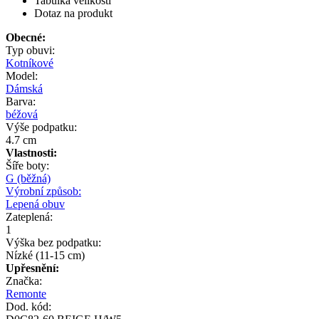
Tabulka velikostí
Dotaz na produkt
Obecné:
Typ obuvi:
Kotníkové
Model:
Dámská
Barva:
béžová
Výše podpatku:
4.7 cm
Vlastnosti:
Šíře boty:
G (běžná)
Výrobní způsob:
Lepená obuv
Zateplená:
1
Výška bez podpatku:
Nízké (11-15 cm)
Upřesnění:
Značka:
Remonte
Dod. kód: