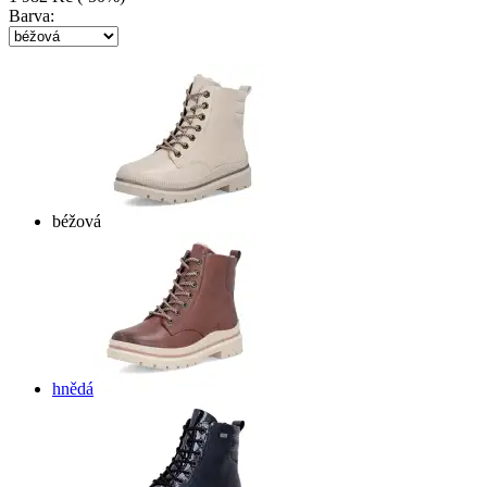
Barva:
béžová
hnědá