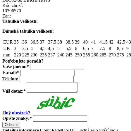
D0C82-60 BEIGE H/W5
Kód zboží:
10306570
Ean:
Tabulka velikostí:
Dámská tabulka velikostí:
EUR
35
36
36,5
37
37,5
38
38,5
39
40
41
41,5
42
42,5
43
UK
3
3,5
4
4,5
4,5
5
5,5
6
6,5
7
7,5
8
8,5
9
mm
220
225
230
235
237
240
245
250
255
260
265
270
275
28
Potřebujete poradit?
Vaše jméno:
*
E-mail:
*
Telefon:
Váš dotaz:
*
Jiný obrázek?
Opište znaky:
*
Odeslat
Detailní informace
Obuv REMONTE – jedná se o vyšší řadu