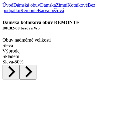
Úvod
Dámská obuv
Dámská
Zimní
Kotníkové
Bez
podpatku
Remonte
Barva béžová
Dámská kotníková obuv REMONTE
D0C82-60 béžová W5
Obuv nadměrné velikosti
Sleva
Výprodej
Skladem
Sleva
-
50
%