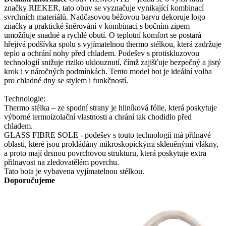
značky RIEKER, tato obuv se vyznačuje vynikající kombinací
svrchních materiálů. Nadčasovou béžovou barvu dekoruje logo
značky a praktické šněrování v kombinaci s bočním zipem
umožňuje snadné a rychlé obutí. O teplotní komfort se postará
hřejivá podšívka spolu s vyjímatelnou thermo stélkou, která zadržuje
teplo a ochrání nohy před chladem. Podešev s protiskluzovou
technologií snižuje riziko uklouznutí, čímž zajišťuje bezpečný a jistý
krok i v náročných podmínkách. Tento model bot je ideální volba
pro chladné dny se stylem i funkčností.
Technologie:
Thermo stélka – ze spodní strany je hliníková fólie, která poskytuje
výborné termoizolační vlastnosti a chrání tak chodidlo před
chladem.
GLASS FIBRE SOLE - podešev s touto technologií má přilnavé
oblasti, které jsou prokládány mikroskopickými skleněnými vlákny,
a proto mají drsnou povrchovou strukturu, která poskytuje extra
přilnavost na zledovatělém povrchu.
Tato bota je vybavena vyjímatelnou stélkou.
Doporučujeme