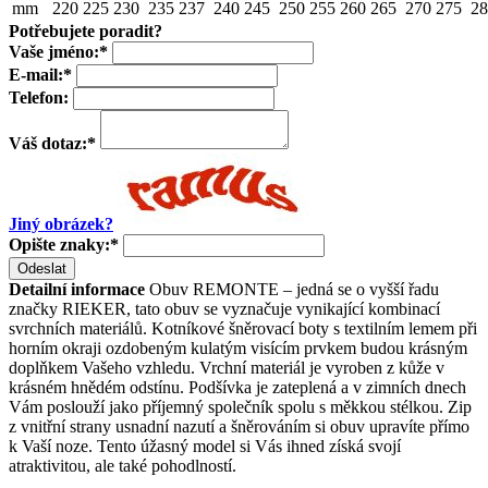
mm
220
225
230
235
237
240
245
250
255
260
265
270
275
28
Potřebujete poradit?
Vaše jméno:
*
E-mail:
*
Telefon:
Váš dotaz:
*
Jiný obrázek?
Opište znaky:
*
Odeslat
Detailní informace
Obuv REMONTE – jedná se o vyšší řadu
značky RIEKER, tato obuv se vyznačuje vynikající kombinací
svrchních materiálů. Kotníkové šněrovací boty s textilním lemem při
horním okraji ozdobeným kulatým visícím prvkem budou krásným
doplňkem Vašeho vzhledu. Vrchní materiál je vyroben z kůže v
krásném hnědém odstínu. Podšívka je zateplená a v zimních dnech
Vám poslouží jako příjemný společník spolu s měkkou stélkou. Zip
z vnitřní strany usnadní nazutí a šněrováním si obuv upravíte přímo
k Vaší noze. Tento úžasný model si Vás ihned získá svojí
atraktivitou, ale také pohodlností.