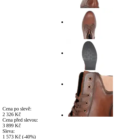
Cena po slevě:
2 326 Kč
Cena před slevou:
3 899 Kč
Sleva:
1 573 Kč
(
-
40
%
)