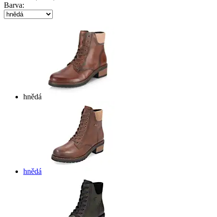
Barva:
hnědá
hnědá