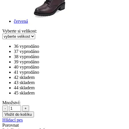
červená
Vyberte si velikost:
36
vyprodáno
37
vyprodáno
38
vyprodáno
39
vyprodáno
40
vyprodáno
41
vyprodáno
42
skladem
43
skladem
44
skladem
45
skladem
Množství:
-
+
Hlídací pes
Porovnat