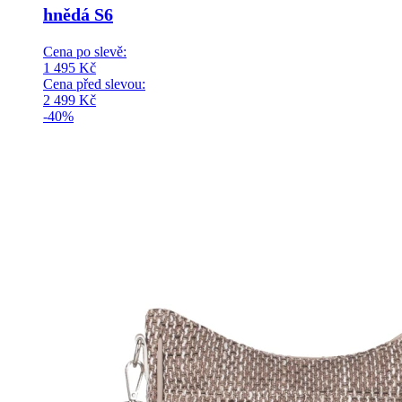
hnědá S6
Cena po slevě:
1 495
Kč
Cena před slevou:
2 499
Kč
-40%