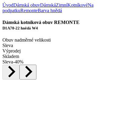
Úvod
Dámská obuv
Dámská
Zimní
Kotníkové
Na
podpatku
Remonte
Barva hnědá
Dámská kotníková obuv REMONTE
D1A70-22 hnědá W4
Obuv nadměrné velikosti
Sleva
Výprodej
Skladem
Sleva
-
40
%