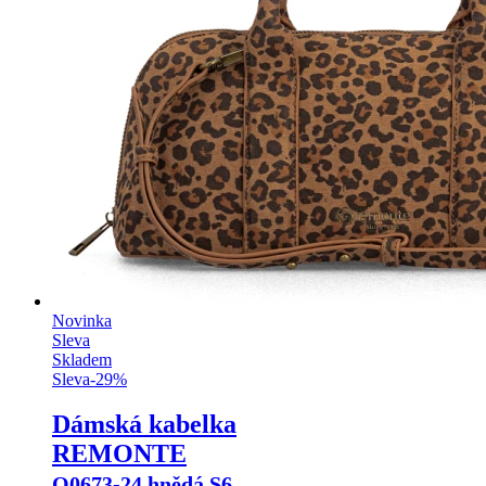
Novinka
Sleva
Skladem
Sleva
-
29
%
Dámská kabelka
REMONTE
Q0673-24 hnědá S6