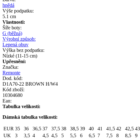
hnědá
Výše podpatku:
5.1 cm
Vlastnosti:
Šíře boty:
G (běžná)
Výrobní způsob:
Lepená obuv
Výška bez podpatku:
Nízké (11-15 cm)
Upřesnění:
Značka:
Remonte
Dod. kód:
D1A70-22 BROWN H/W4
Kód zboží:
10304680
Ean:
Tabulka velikostí:
Dámská tabulka velikostí:
EUR
35
36
36,5
37
37,5
38
38,5
39
40
41
41,5
42
42,5
43
UK
3
3,5
4
4,5
4,5
5
5,5
6
6,5
7
7,5
8
8,5
9