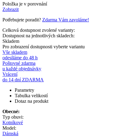
Položka je v porovnání
Zobrazit
Potřebujete poradit?
Zdarma Vám zavoláme!
Celková dostupnost zvolené varianty:
Dostupnost na jednotlivých skladech:
Skladem
Pro zobrazení dostupnosti vyberte variantu
Vše skladem
odesíláme do 48 h
Poštovné zdarma
u každé objednávky
Vrácení
do 14 dní ZDARMA
Parametry
Tabulka velikostí
Dotaz na produkt
Obecné:
Typ obuvi:
Kotníkové
Model:
Dámská