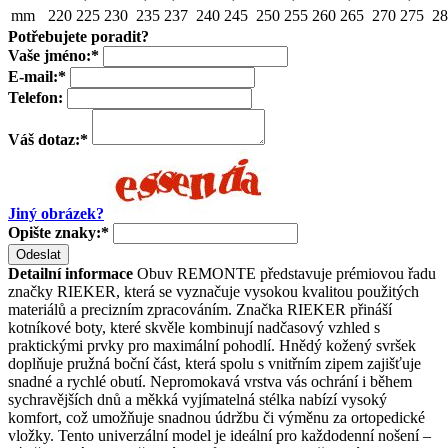
mm
220
225
230
235
237
240
245
250
255
260
265
270
275
28
Potřebujete poradit?
Vaše jméno:
*
E-mail:
*
Telefon:
Váš dotaz:
*
Jiný obrázek?
Opište znaky:
*
Odeslat
Detailní informace
Obuv REMONTE představuje prémiovou řadu
značky RIEKER, která se vyznačuje vysokou kvalitou použitých
materiálů a precizním zpracováním. Značka RIEKER přináší
kotníkové boty, které skvěle kombinují nadčasový vzhled s
praktickými prvky pro maximální pohodlí. Hnědý kožený svršek
doplňuje pružná boční část, která spolu s vnitřním zipem zajišťuje
snadné a rychlé obutí. Nepromokavá vrstva vás ochrání i během
sychravějších dnů a měkká vyjímatelná stélka nabízí vysoký
komfort, což umožňuje snadnou údržbu či výměnu za ortopedické
vložky. Tento univerzální model je ideální pro každodenní nošení –