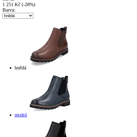
1 251 Kč
(
-
28
%
)
Barva:
hnědá
modrá