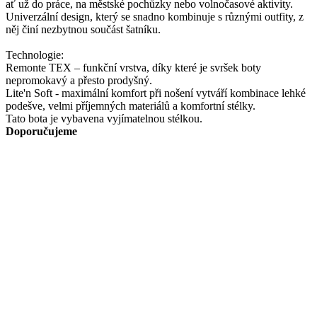
ať už do práce, na městské pochůzky nebo volnočasové aktivity.
Univerzální design, který se snadno kombinuje s různými outfity, z
něj činí nezbytnou součást šatníku.
Technologie:
Remonte TEX – funkční vrstva, díky které je svršek boty
nepromokavý a přesto prodyšný.
Lite'n Soft - maximální komfort při nošení vytváří kombinace lehké
podešve, velmi příjemných materiálů a komfortní stélky.
Tato bota je vybavena vyjímatelnou stélkou.
Doporučujeme