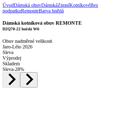
Úvod
Dámská obuv
Dámská
Zimní
Kotníkové
Bez
podpatku
Remonte
Barva hnědá
Dámská kotníková obuv REMONTE
D2Q70-22 hnědá W6
Obuv nadměrné velikosti
Jaro-Léto 2026
Sleva
Výprodej
Skladem
Sleva
-
28
%