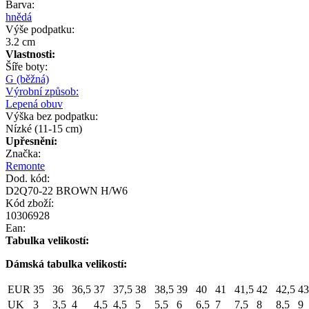
Barva:
hnědá
Výše podpatku:
3.2 cm
Vlastnosti:
Šíře boty:
G (běžná)
Výrobní způsob:
Lepená obuv
Výška bez podpatku:
Nízké (11-15 cm)
Upřesnění:
Značka:
Remonte
Dod. kód:
D2Q70-22 BROWN H/W6
Kód zboží:
10306928
Ean:
Tabulka velikostí:
Dámská tabulka velikostí:
EUR
35
36
36,5
37
37,5
38
38,5
39
40
41
41,5
42
42,5
43
UK
3
3,5
4
4,5
4,5
5
5,5
6
6,5
7
7,5
8
8,5
9