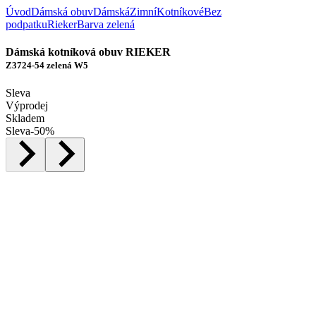
Úvod
Dámská obuv
Dámská
Zimní
Kotníkové
Bez
podpatku
Rieker
Barva zelená
Dámská kotníková obuv RIEKER
Z3724-54 zelená W5
Sleva
Výprodej
Skladem
Sleva
-
50
%