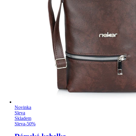
Novinka
Sleva
Skladem
Sleva
-
50
%