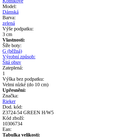
Kotníkové
Model:
Dámská
Barva:
zelená
Výše podpatku:
3 cm
Vlastnosti:
Šíře boty:
G (běžná)
Výrobní způsob:
Šitá obuv
Zateplená:
1
Výška bez podpatku:
Velmi nízké (do 10 cm)
Upřesnění:
Značka:
Rieker
Dod. kód:
Z3724-54 GREEN H/W5
Kód zboží:
10306734
Ean:
Tabulka velikostí: