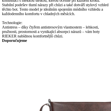
kombinaci s měkkou stélkou, kterou oceníte při každém kroku.
Stabilní podešev tlumí nárazy při chůzi a také dotváří stylový vzhled
těchto bot. Tento model je ideálním spojením módního vzhledu a
každodenního komfortu v chladných měsících.
Technologie:
Antistress – díky čtyřem antistresovým vlastnostem – lehkosti,
pružnosti, prostornosti a vynikající absorpci nárazů – vám boty
RIEKER nabídnou komfortnější chůzi.
Doporučujeme