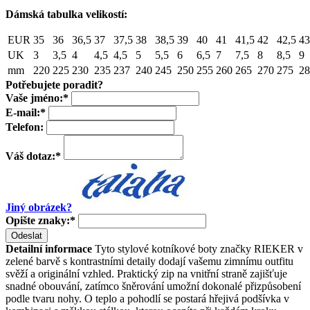
Dámská tabulka velikostí:
EUR
35
36
36,5
37
37,5
38
38,5
39
40
41
41,5
42
42,5
43
UK
3
3,5
4
4,5
4,5
5
5,5
6
6,5
7
7,5
8
8,5
9
mm
220
225
230
235
237
240
245
250
255
260
265
270
275
28
Potřebujete poradit?
Vaše jméno:
*
E-mail:
*
Telefon:
Váš dotaz:
*
Jiný obrázek?
Opište znaky:
*
Odeslat
Detailní informace
Tyto stylové kotníkové boty značky RIEKER v
zelené barvě s kontrastními detaily dodají vašemu zimnímu outfitu
svěží a originální vzhled. Praktický zip na vnitřní straně zajišťuje
snadné obouvání, zatímco šněrování umožní dokonalé přizpůsobení
podle tvaru nohy. O teplo a pohodlí se postará hřejivá podšívka v