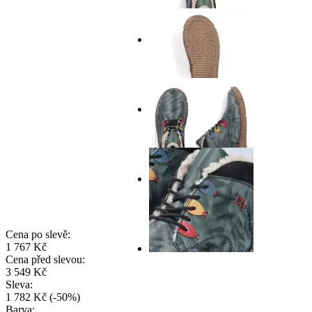
Cena po slevě:
1 767 Kč
Cena před slevou:
3 549 Kč
Sleva:
1 782 Kč
(
-
50
%
)
Barva: