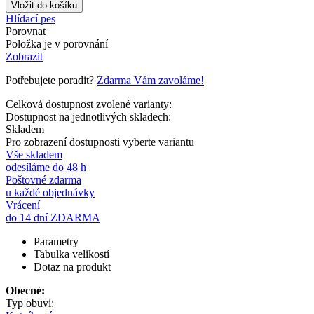
Hlídací pes
Porovnat
Položka je v porovnání
Zobrazit
Potřebujete poradit?
Zdarma Vám zavoláme!
Celková dostupnost zvolené varianty:
Dostupnost na jednotlivých skladech:
Skladem
Pro zobrazení dostupnosti vyberte variantu
Vše skladem
odesíláme do 48 h
Poštovné zdarma
u každé objednávky
Vrácení
do 14 dní ZDARMA
Parametry
Tabulka velikostí
Dotaz na produkt
Obecné:
Typ obuvi: