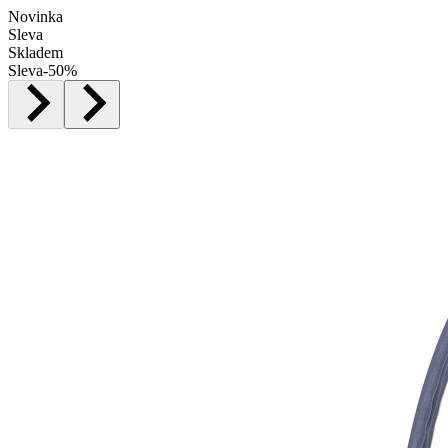
Novinka
Sleva
Skladem
Sleva
-
50
%