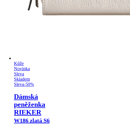
Kůže
Novinka
Sleva
Skladem
Sleva
-
50
%
Dámská
peněženka
RIEKER
W186 zlatá S6