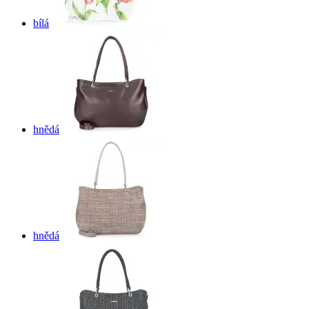
bílá
hnědá
hnědá