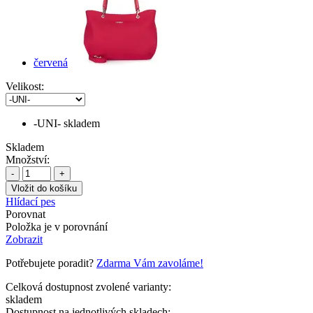
červená
Velikost:
-UNI-
skladem
Skladem
Množství:
-
+
Hlídací pes
Porovnat
Položka je v porovnání
Zobrazit
Potřebujete poradit?
Zdarma Vám zavoláme!
Celková dostupnost zvolené varianty:
skladem
Dostupnost na jednotlivých skladech: