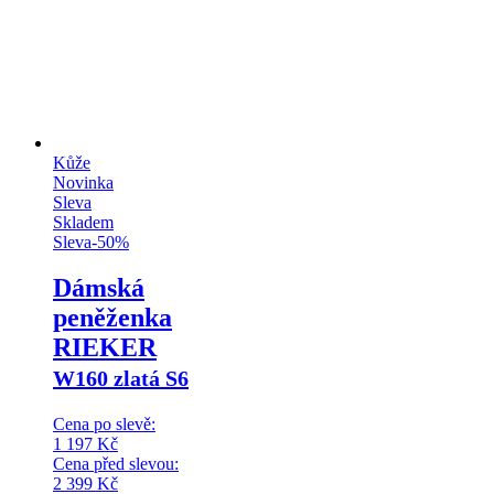
Kůže
Novinka
Sleva
Skladem
Sleva
-
50
%
Dámská
peněženka
RIEKER
W160 zlatá S6
Cena po slevě:
1 197
Kč
Cena před slevou:
2 399
Kč