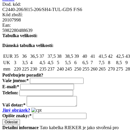
Dod. kód:
C2440-206/H15-206/SH4-TUL-GDS F/S6
Kód zboží:
20107998
Ean:
5982280488639
Tabulka velikostí:
Dámská tabulka velikostí:
EUR
35
36
36,5
37
37,5
38
38,5
39
40
41
41,5
42
42,5
43
UK
3
3,5
4
4,5
4,5
5
5,5
6
6,5
7
7,5
8
8,5
9
mm
220
225
230
235
237
240
245
250
255
260
265
270
275
28
Potřebujete poradit?
Vaše jméno:
*
E-mail:
*
Telefon:
Váš dotaz:
*
Jiný obrázek?
Opište znaky:
*
Odeslat
Detailní informace
Tato kabelka RIEKER je jako stvořená pro