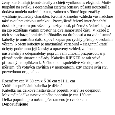
ženy, které milují jemné detaily a chtějí vyniknout s elegancí. Motiv
tulipánů na svršku s decentními zlatými odlesky působí kouzelně a
dodává modelu nádech luxusu, zatímco stříbrné logo značky
vystihuje jedinečný charakter. Kromě krásného vzhledu vás nadchne
také svojí praktickou stránkou. Promyšleně řešený interiér nabízí
dostatek prostoru pro všechny nezbytnosti, přičemž středová kapsa
na zip rozděluje vnitřní prostor na dvě samostatné části. V každé z
nich se nacházejí praktické přihrádky na drobnosti a na zadní straně
kabelky je umístěna další zipová kapsa pro rychlý přístup k osobním
věcem. Nošení kabelky je maximálně variabilní – elegantní kratší
úchyty podtrhnou její ženský a upravený vzhled, zatímco
nastavitelný a odepínatelný popruh vám umožní přizpůsobit si ji
přesně podle situace a nálady. Kabelka RIEKER se tak stává
přirozeným doplňkem každého dne – spolehlivě vás doprovází
městem, při volných chvílích i v momentech, kdy chcete svůj styl
pozvednout originalitou.
Rozměry: cca V 30 cm x Š 36 cm x H 11 cm
Vnitřní uspořádání: kabelka je dělená.
Kabelka má délkově nastavitelný popruh, který lze odepnout.
Maximální délka nastavitelného popruhu je cca 130 cm.
Délka popruhu pro nošení přes rameno je cca 60 cm.
Doporučujeme