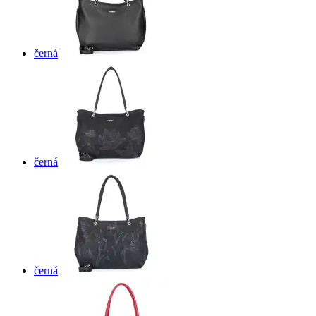
černá
černá
černá