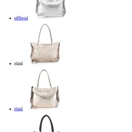
stříbrná
zlatá
zlatá