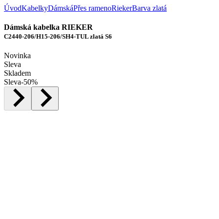
Úvod
Kabelky
Dámská
Přes rameno
Rieker
Barva zlatá
Dámská kabelka RIEKER
C2440-206/H15-206/SH4-TUL zlatá S6
Novinka
Sleva
Skladem
Sleva
-
50
%