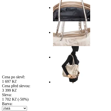
Cena po slevě:
1 697 Kč
Cena před slevou:
3 399 Kč
Sleva:
1 702 Kč
(
-
50
%
)
Barva: