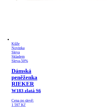
Kůže
Novinka
Sleva
Skladem
Sleva
-
50
%
Dámská
peněženka
RIEKER
W183 zlatá S6
Cena po slevě:
1 597
Kč