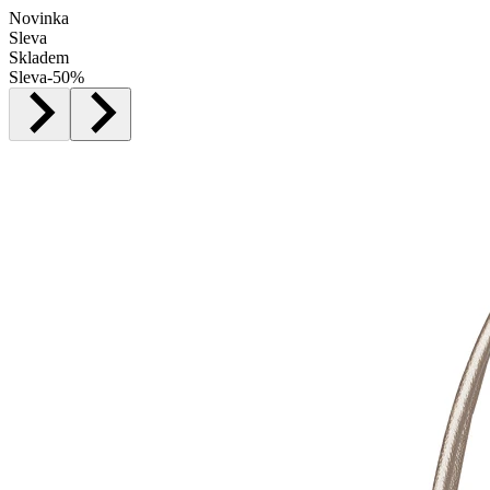
Novinka
Sleva
Skladem
Sleva
-
50
%