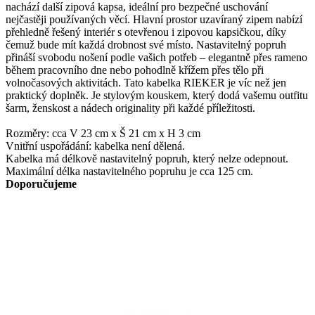
nachází další zipová kapsa, ideální pro bezpečné uschování
nejčastěji používaných věcí. Hlavní prostor uzavíraný zipem nabízí
přehledně řešený interiér s otevřenou i zipovou kapsičkou, díky
čemuž bude mít každá drobnost své místo. Nastavitelný popruh
přináší svobodu nošení podle vašich potřeb – elegantně přes rameno
během pracovního dne nebo pohodlně křížem přes tělo při
volnočasových aktivitách. Tato kabelka RIEKER je víc než jen
praktický doplněk. Je stylovým kouskem, který dodá vašemu outfitu
šarm, ženskost a nádech originality při každé příležitosti.
Rozměry: cca V 23 cm x Š 21 cm x H 3 cm
Vnitřní uspořádání: kabelka není dělená.
Kabelka má délkově nastavitelný popruh, který nelze odepnout.
Maximální délka nastavitelného popruhu je cca 125 cm.
Doporučujeme