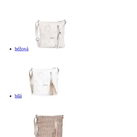
béžová
bílá