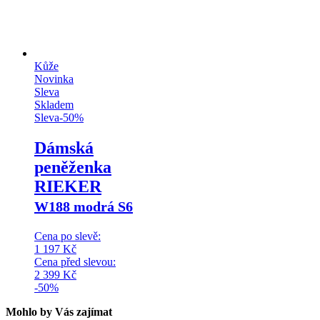
Kůže
Novinka
Sleva
Skladem
Sleva
-
50
%
Dámská
peněženka
RIEKER
W188 modrá S6
Cena po slevě:
1 197
Kč
Cena před slevou:
2 399
Kč
-50%
Mohlo by Vás zajímat