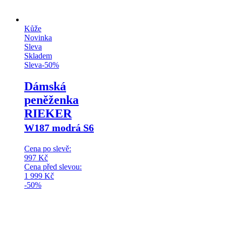
Kůže
Novinka
Sleva
Skladem
Sleva
-
50
%
Dámská
peněženka
RIEKER
W187 modrá S6
Cena po slevě:
997
Kč
Cena před slevou:
1 999
Kč
-50%