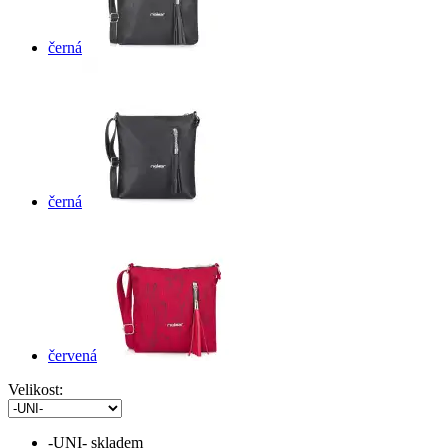
černá
černá
červená
Velikost:
-UNI-
skladem