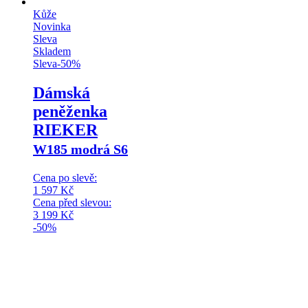
Kůže
Novinka
Sleva
Skladem
Sleva
-
50
%
Dámská
peněženka
RIEKER
W185 modrá S6
Cena po slevě:
1 597
Kč
Cena před slevou:
3 199
Kč
-50%