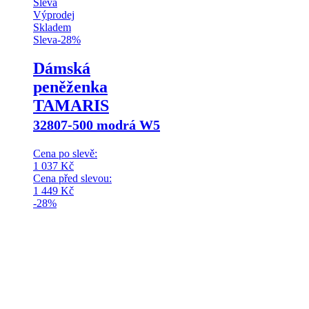
Sleva
Výprodej
Skladem
Sleva
-
28
%
Dámská
peněženka
TAMARIS
32807-500 modrá W5
Cena po slevě:
1 037
Kč
Cena před slevou:
1 449
Kč
-28%