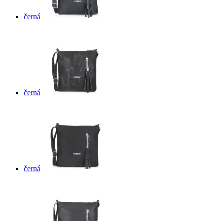
černá
černá
černá