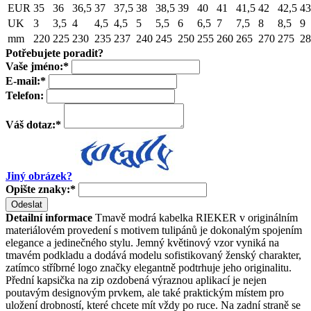
EUR
35
36
36,5
37
37,5
38
38,5
39
40
41
41,5
42
42,5
43
UK
3
3,5
4
4,5
4,5
5
5,5
6
6,5
7
7,5
8
8,5
9
mm
220
225
230
235
237
240
245
250
255
260
265
270
275
28
Potřebujete poradit?
Vaše jméno:
*
E-mail:
*
Telefon:
Váš dotaz:
*
Jiný obrázek?
Opište znaky:
*
Odeslat
Detailní informace
Tmavě modrá kabelka RIEKER v originálním
materiálovém provedení s motivem tulipánů je dokonalým spojením
elegance a jedinečného stylu. Jemný květinový vzor vyniká na
tmavém podkladu a dodává modelu sofistikovaný ženský charakter,
zatímco stříbrné logo značky elegantně podtrhuje jeho originalitu.
Přední kapsička na zip ozdobená výraznou aplikací je nejen
poutavým designovým prvkem, ale také praktickým místem pro
uložení drobností, které chcete mít vždy po ruce. Na zadní straně se