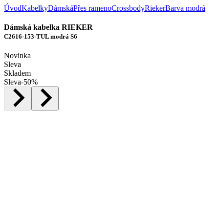
Úvod
Kabelky
Dámská
Přes rameno
Crossbody
Rieker
Barva modrá
Dámská kabelka RIEKER
C2616-153-TUL modrá S6
Novinka
Sleva
Skladem
Sleva
-
50
%