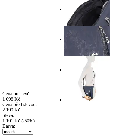
Cena po slevě:
1 098 Kč
Cena před slevou:
2 199 Kč
Sleva:
1 101 Kč
(
-
50
%
)
Barva: