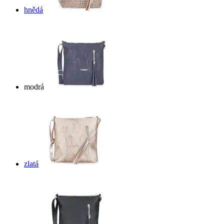
hnědá
modrá
zlatá