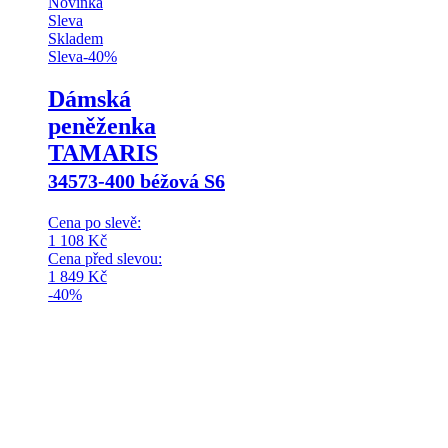
Novinka
Sleva
Skladem
Sleva
-
40
%
Dámská
peněženka
TAMARIS
34573-400 béžová S6
Cena po slevě:
1 108
Kč
Cena před slevou:
1 849
Kč
-40%