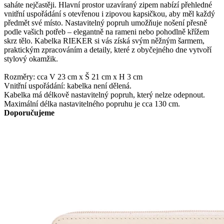
saháte nejčastěji. Hlavní prostor uzavíraný zipem nabízí přehledné
vnitřní uspořádání s otevřenou i zipovou kapsičkou, aby měl každý
předmět své místo. Nastavitelný popruh umožňuje nošení přesně
podle vašich potřeb – elegantně na rameni nebo pohodlně křížem
skrz tělo. Kabelka RIEKER si vás získá svým něžným šarmem,
praktickým zpracováním a detaily, které z obyčejného dne vytvoří
stylový okamžik.
Rozměry: cca V 23 cm x Š 21 cm x H 3 cm
Vnitřní uspořádání: kabelka není dělená.
Kabelka má délkově nastavitelný popruh, který nelze odepnout.
Maximální délka nastavitelného popruhu je cca 130 cm.
Doporučujeme