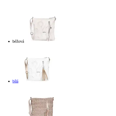
béžová
bílá