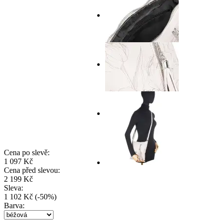
Cena po slevě:
1 097 Kč
Cena před slevou:
2 199 Kč
Sleva:
1 102 Kč
(
-
50
%
)
Barva: