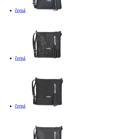
černá
černá
černá