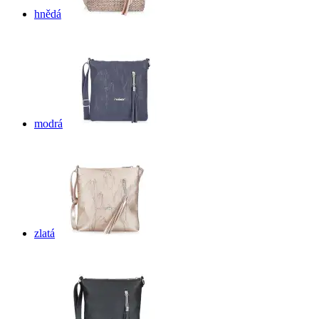
hnědá
modrá
zlatá