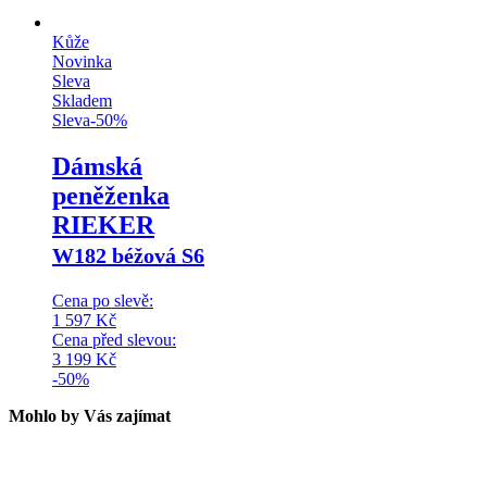
Kůže
Novinka
Sleva
Skladem
Sleva
-
50
%
Dámská
peněženka
RIEKER
W182 béžová S6
Cena po slevě:
1 597
Kč
Cena před slevou:
3 199
Kč
-50%
Mohlo by Vás zajímat