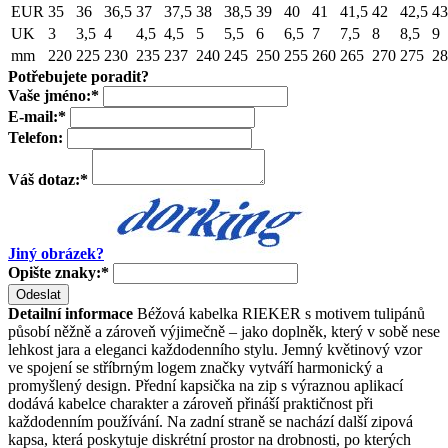
EUR
35
36
36,5
37
37,5
38
38,5
39
40
41
41,5
42
42,5
43
UK
3
3,5
4
4,5
4,5
5
5,5
6
6,5
7
7,5
8
8,5
9
mm
220
225
230
235
237
240
245
250
255
260
265
270
275
28
Potřebujete poradit?
Vaše jméno:
*
E-mail:
*
Telefon:
Váš dotaz:
*
Jiný obrázek?
Opište znaky:
*
Odeslat
Detailní informace
Béžová kabelka RIEKER s motivem tulipánů
působí něžně a zároveň výjimečně – jako doplněk, který v sobě nese
lehkost jara a eleganci každodenního stylu. Jemný květinový vzor
ve spojení se stříbrným logem značky vytváří harmonický a
promyšlený design. Přední kapsička na zip s výraznou aplikací
dodává kabelce charakter a zároveň přináší praktičnost při
každodenním používání. Na zadní straně se nachází další zipová
kapsa, která poskytuje diskrétní prostor na drobnosti, po kterých