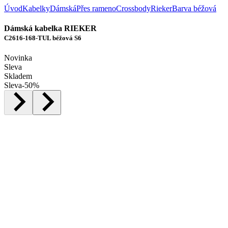
Úvod
Kabelky
Dámská
Přes rameno
Crossbody
Rieker
Barva béžová
Dámská kabelka RIEKER
C2616-168-TUL béžová S6
Novinka
Sleva
Skladem
Sleva
-
50
%