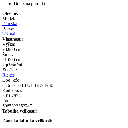
Dotaz na produkt
Obecné:
Model:
Dámská
Barva:
béžová
Vlastnosti:
Výška:
23.000 cm
Šířka:
21.000 cm
Upřesnění:
Značka:
Rieker
Dod. kód:
C2616-168-TUL-BES F/S6
Kód zboží:
20107975
Ean:
5965322352747
Tabulka velikostí:
Dámská tabulka velikostí: