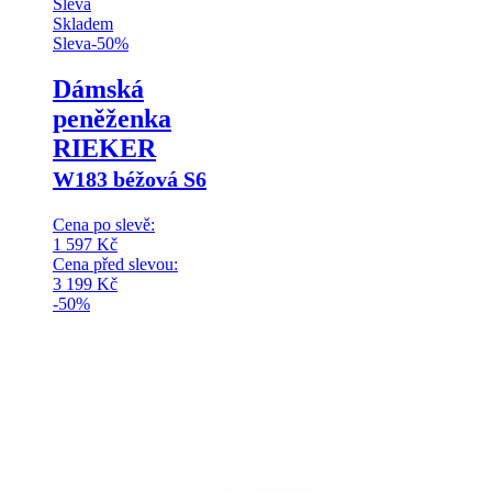
Sleva
Skladem
Sleva
-
50
%
Dámská
peněženka
RIEKER
W183 béžová S6
Cena po slevě:
1 597
Kč
Cena před slevou:
3 199
Kč
-50%