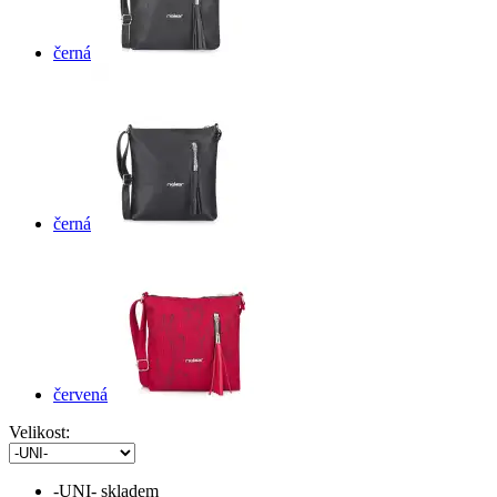
černá
černá
červená
Velikost:
-UNI-
skladem