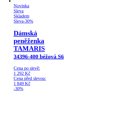
Novinka
Sleva
Skladem
Sleva
-
30
%
Dámská
peněženka
TAMARIS
34396-400 béžová S6
Cena po slevě:
1 292
Kč
Cena před slevou:
1 849
Kč
-30%