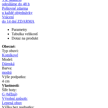
odesíláme do 48 h
Poštovné zdarma
u každé objednávky
Vrácení
do 14 dní ZDARMA
Parametry
Tabulka velikostí
Dotaz na produkt
Obecné:
Typ obuvi:
Kotníkové
Model:
Dámská
Barva:
modrá
Výše podpatku:
4 cm
Vlastnosti:
Šíře boty:
G (běžná)
Výrobní způsob:
Lepená obuv
Výška bez podpatku: