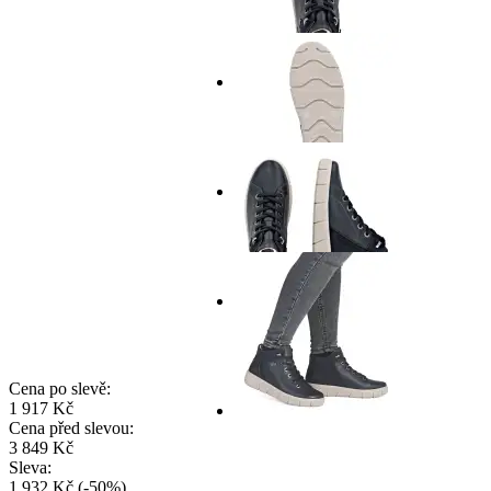
Cena po slevě:
1 917 Kč
Cena před slevou:
3 849 Kč
Sleva:
1 932 Kč
(
-
50
%
)