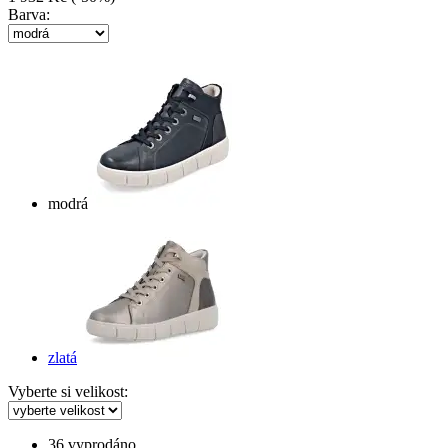
Barva:
modrá
zlatá
Vyberte si velikost:
36
vyprodáno