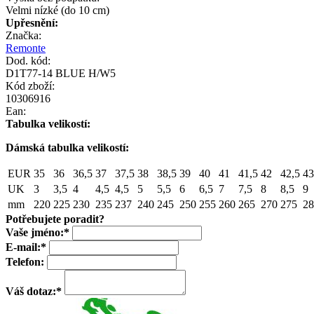
Velmi nízké (do 10 cm)
Upřesnění:
Značka:
Remonte
Dod. kód:
D1T77-14 BLUE H/W5
Kód zboží:
10306916
Ean:
Tabulka velikostí:
Dámská tabulka velikostí:
EUR
35
36
36,5
37
37,5
38
38,5
39
40
41
41,5
42
42,5
43
UK
3
3,5
4
4,5
4,5
5
5,5
6
6,5
7
7,5
8
8,5
9
mm
220
225
230
235
237
240
245
250
255
260
265
270
275
28
Potřebujete poradit?
Vaše jméno:
*
E-mail:
*
Telefon:
Váš dotaz:
*