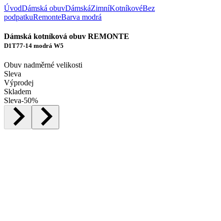
Úvod
Dámská obuv
Dámská
Zimní
Kotníkové
Bez
podpatku
Remonte
Barva modrá
Dámská kotníková obuv REMONTE
D1T77-14 modrá W5
Obuv nadměrné velikosti
Sleva
Výprodej
Skladem
Sleva
-
50
%