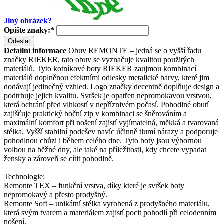
Jiný obrázek?
Opište znaky:
*
Odeslat
Detailní informace
Obuv REMONTE – jedná se o vyšší řadu
značky RIEKER, tato obuv se vyznačuje kvalitou použitých
materiálů. Tyto kotníkové boty RIEKER zaujmou kombinací
materiálů doplněnou efektními odlesky metalické barvy, které jim
dodávají jedinečný vzhled. Logo značky decentně doplňuje design a
podtrhuje jejich kvalitu. Svršek je opatřen nepromokavou vrstvou,
která ochrání před vlhkostí v nepříznivém počasí. Pohodlné obutí
zajišťuje praktický boční zip v kombinaci se šněrováním a
maximální komfort při nošení zajistí vyjímatelná, měkká a tvarovaná
stélka. Vyšší stabilní podešev navíc účinně tlumí nárazy a podporuje
pohodlnou chůzi i během celého dne. Tyto boty jsou výbornou
volbou na běžné dny, ale také na příležitosti, kdy chcete vypadat
žensky a zároveň se cítit pohodlně.
Technologie:
Remonte TEX – funkční vrstva, díky které je svršek boty
nepromokavý a přesto prodyšný.
Remonte Soft – unikátní stélka vyrobená z prodyšného materiálu,
která svým tvarem a materiálem zajistí pocit pohodlí při celodenním
nošení.